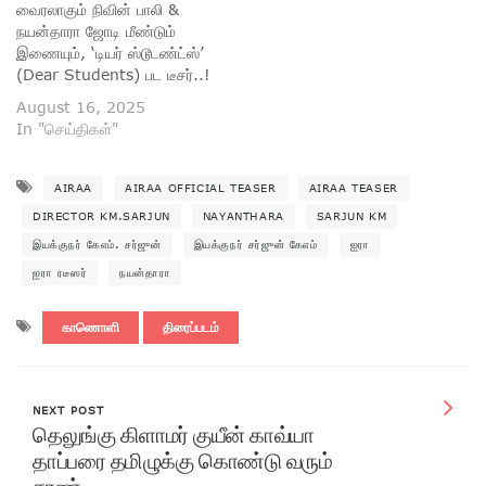
வைரலாகும் நிவின் பாலி &
நயன்தாரா ஜோடி மீண்டும்
இணையும், ‘டியர் ஸ்டூடண்ட்ஸ்’
(Dear Students) பட டீசர்..!
August 16, 2025
In "செய்திகள்"
AIRAA
AIRAA OFFICIAL TEASER
AIRAA TEASER
DIRECTOR KM.SARJUN
NAYANTHARA
SARJUN KM
இயக்குநர் கேஎம். சர்ஜுன்
இயக்குநர் சர்ஜுன் கேஎம்
ஐரா
ஐரா ரடீஸர்
நயன்தாரா
காணொளி
திரைப்படம்
NEXT POST
தெலுங்கு கிளாமர் குயீன் காவ்யா
தாப்பரை தமிழுக்கு கொண்டு வரும்