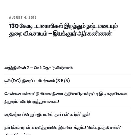
AUGUST 4, 2018
130 கோடி பயனாளிகள் இருந்தும் நஷ்டமடையும்
துறை விவசாயம் – இயக்குநர் ஆர்.கண்ணன்
வதந்தி சீசன் 2 – வெப் தொடர் விமர்சனம்
டிசி (DC) திரைப்பட விமர்சனம் (3.5/5)
சென்னை பன்னாட்டு விமான நிலையத்தில் உயிர்காக்கும் ஏ.இ.டி கருவிகளை
நிறுவும் காவேரி மருத்துவமனை..!
வரவேற்பைப் பெறும் ஜீவாவின் ‘தகப்பன்’ ஃபர்ஸ்ட் லுக்!
நம்பிக்கையுடன் பயணித்தால் வெற்றி கிடைக்கும்..! ‘விஸ்வநாத் & சன்ஸ்’