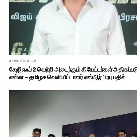
APRIL 20, 2022
கேஜிஎஃப் 2 வெற்றி அடைந்தும் தியேட்டர்கள் அதிகப்
என்ன – தமிழக வெளியீட்டாளர் எஸ்ஆர் பிரபு பதில்