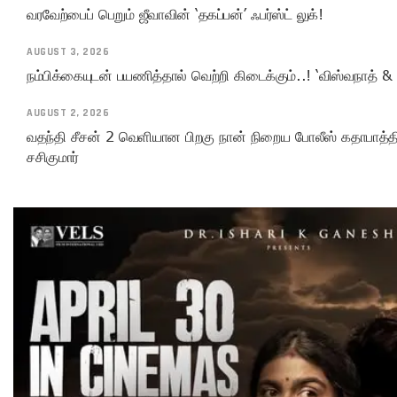
வரவேற்பைப் பெறும் ஜீவாவின் ‘தகப்பன்’ ஃபர்ஸ்ட் லுக்!
AUGUST 3, 2026
நம்பிக்கையுடன் பயணித்தால் வெற்றி கிடைக்கும்..! ‘விஸ்வநாத் & 
AUGUST 2, 2026
வதந்தி சீசன் 2 வெளியான பிறகு நான் நிறைய போலீஸ் கதாபாத்திரங
சசிகுமார்