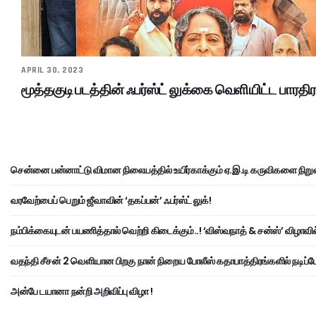
APRIL 30, 2023
மூத்தகுடி படத்தின் ஃபர்ஸ்ட் லுக்கை வெளியிட்ட பாரதி
சென்னை பன்னாட்டு விமான நிலையத்தில் உயிர்காக்கும் ஏ.இ.டி கருவிகளை நிறு
வரவேற்பைப் பெறும் ஜீவாவின் ‘தகப்பன்’ ஃபர்ஸ்ட் லுக்!
நம்பிக்கையுடன் பயணித்தால் வெற்றி கிடைக்கும்..! ‘விஸ்வநாத் & சன்ஸ்’ விழாவில
வதந்தி சீசன் 2 வெளியான பிறகு நான் நிறைய போலீஸ் கதாபாத்திரங்களில் நடிப்பேன
அன்பே டயானா நன்றி அறிவிப்பு விழா !