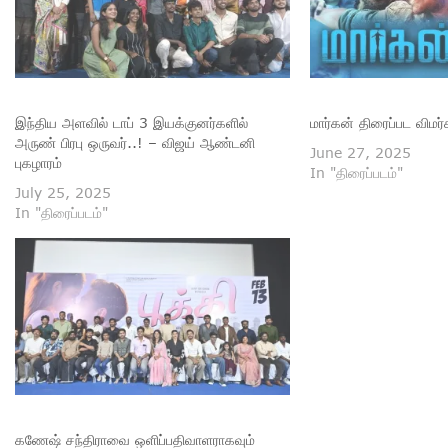
இந்திய அளவில் டாப் 3 இயக்குனர்களில்
மார்கன் திரைப்பட விமர
அருண் பிரபு ஒருவர்..! – விஜய் ஆண்டனி
June 27, 2025
புகழாரம்
In "திரைப்படம்"
July 25, 2025
In "திரைப்படம்"
கணேஷ் சந்திராவை ஒளிப்பதிவாளராகவும்