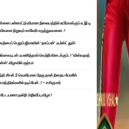
்னை பன்னாட்டு விமான நிலையத்தில் உயிர்காக்கும் ஏ.இ.டி
விகளை நிறுவும் காவேரி மருத்துவமனை..!
ற்பைப் பெறும் ஜீவாவின் ‘தகப்பன்’ ஃபர்ஸ்ட் லுக்!
பிக்கையுடன் பயணித்தால் வெற்றி கிடைக்கும்..! ‘விஸ்வநாத்
ன்ஸ்’ விழாவில் சூர்யா
்தி சீசன் 2 வெளியான பிறகு நான் நிறைய போலீஸ்
ாத்திரங்களில் நடிப்பேன்..! – சசிகுமார்
பே டயானா நன்றி அறிவிப்பு விழா !