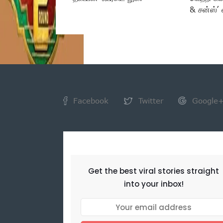
& சன்ஸ்’ 
Facebook
Twitter
Google
NEWSLETTER
Get the best viral stories straight
into your inbox!