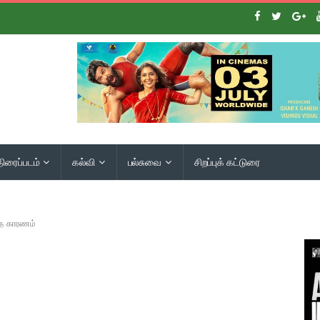
திரைப்படம்
கல்வி
பல்சுவை
சிறப்புக் கட்டுரை
த்த காரணம்