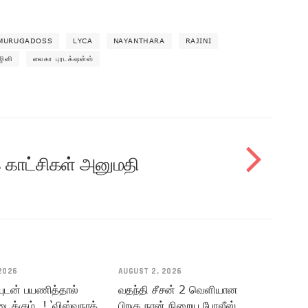
.MURUGADOSS
LYCA
NAYANTHARA
RAJINI
ஜினி
லைகா புரடக்‌ஷன்ஸ்
ுக் காட்சிகள் அனுமதி
2026
AUGUST 2, 2026
யுடன் பயணித்தால்
வதந்தி சீசன் 2 வெளியான
டைக்கும்..! ‘விஸ்வநாத்
பிறகு நான் நிறைய போலீஸ்