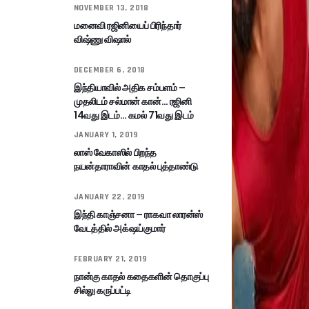
NOVEMBER 13, 2018
மனைவி ரஜினியைப் பிரிந்தார்
விஷ்ணு விஷால்
DECEMBER 6, 2018
இந்தியாவில் அதிக சம்பளம் –
முதலிடம் சல்மான் கான்… ரஜினி
14வது இடம்… கமல் 71வது இடம்
JANUARY 1, 2019
லாஸ் வேகாஸில் பிறந்த
நயன்தாராவின் காதல் புத்தாண்டு
JANUARY 22, 2019
இந்தி காஞ்சனா – ராகவா லாரன்ஸ்
வேடத்தில் அக்‌ஷய்குமார்
FEBRUARY 21, 2019
நான்கு காதல் கதைகளின் தொகுப்பு
சில்லு கருப்பட்டி