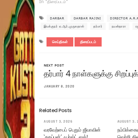
In "திரைப்படம்"
DARBAR
DARBAR RAJINI
DIRECTOR A.R
இயக்குநர் ஏ.ஆர்.முருகதாஸ்
தர்பார்
நயன்தாரா
ர
செய்திகள்
திரைப்படம்
NEXT POST
தர்பார் 4 நாள்களுக்கு சிறப்ப
JANUARY 8, 2020
Related Posts
AUGUST 3, 2026
AUGUST 3, 
வரவேற்பைப் பெறும் ஜீவாவின்
நம்பிக்கை
‘தகப்பன்’ ஃபர்ஸ்ட் லுக்!
வெற்றி கி