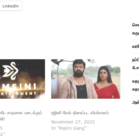
LinkedIn
சென
கரு
வரவே
நம்
& ச
வதந
கதாப
அன்
ுன்பே சாதனை படைக்கும்
ரஜினி கேங் திரைப்பட விமர்சனம்
லி!
November 27, 2025
25
In "Rajini Gang"
ள்"