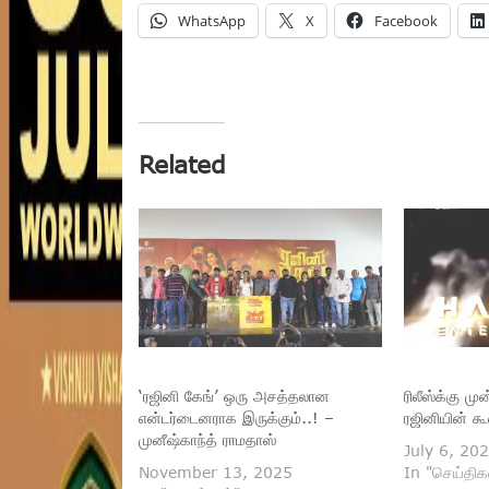
WhatsApp
X
Facebook
Related
‘ரஜினி கேங்’ ஒரு அசத்தலான
ரிலீஸ்க்கு ம
என்டர்டைனராக இருக்கும்..! –
ரஜினியின் கூ
முனீஷ்காந்த் ராமதாஸ்
July 6, 20
November 13, 2025
In "செய்திக