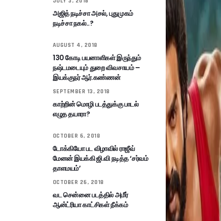
JULY 3, 2018
அஜித் நடிச்சா அசல், புதுமுகம்
நடிச்சா நகல்..?
AUGUST 4, 2018
130 கோடி பயனாளிகள் இருந்தும்
நஷ்டமடையும் துறை விவசாயம் –
இயக்குநர் ஆர்.கண்ணன்
SEPTEMBER 13, 2018
காற்றின் மொழி படத்துக்கு பாடல்
எழுத தயாரா?
OCTOBER 6, 2018
டோக்கியோ பட விழாவில் ராஜீவ்
மேனன் இயக்கி ஜி.வி நடித்த ‘சர்வம்
தாளமயம்’
OCTOBER 26, 2018
வட சென்னை படத்தில் அமீர்
ஆன்ட்ரியா காட்சிகள் நீக்கம்