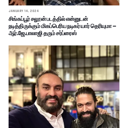
JANUARY 14, 2024
சிங்கப்பூர் சலூன் படத்தில் என்னுடன்
நடித்திருக்கும் மிகப்பெரிய நடிகர் யார் தெரியுமா –
ஆர்.ஜே.பாலாஜி தரும் சர்ப்ரைஸ்