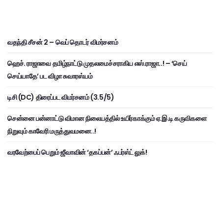
வதந்தி சீசன் 2 – வெப் தொடர் விமர்சனம்
ஹெச். ராஜாவை தமிழ்நாட்டு முதலமைச்சராகிய எஸ்.ராஜா..! – ‘செய்
செய்யாதே’ பட விழா சுவாரஸ்யம்
டிசி (DC) திரைப்பட விமர்சனம் (3.5/5)
சென்னை பன்னாட்டு விமான நிலையத்தில் உயிர்காக்கும் ஏ.இ.டி கருவிகளை
நிறுவும் காவேரி மருத்துவமனை..!
வரவேற்பைப் பெறும் ஜீவாவின் ‘தகப்பன்’ ஃபர்ஸ்ட் லுக்!