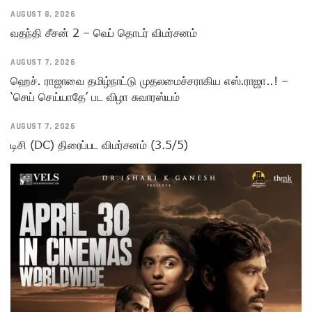
AUGUST 8, 2026
வதந்தி சீசன் 2 – வெப் தொடர் விமர்சனம்
AUGUST 7, 2026
ஹெச். ராஜாவை தமிழ்நாட்டு முதலமைச்சராகிய எஸ்.ராஜா..! –
‘செய் செய்யாதே’ பட விழா சுவாரஸ்யம்
AUGUST 7, 2026
டிசி (DC) திரைப்பட விமர்சனம் (3.5/5)