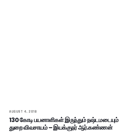
AUGUST 4, 2018
130 கோடி பயனாளிகள் இருந்தும் நஷ்டமடையும்
துறை விவசாயம் – இயக்குநர் ஆர்.கண்ணன்