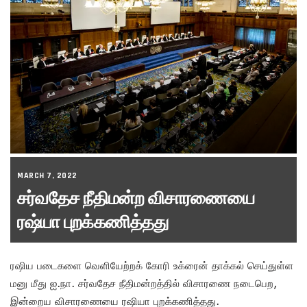
MARCH 7, 2022
சர்வதேச நீதிமன்ற விசாரணையை
ரஷ்யா புறக்கணித்தது
ரஷிய படைகளை வெளியேற்றக் கோரி உக்ரைன் தாக்கல் செய்துள்ள
மனு மீது ஐ.நா. சர்வதேச நீதிமன்றத்தில் விசாரணை நடைபெற,
இன்றைய விசாரணையை ரஷியா புறக்கணித்தது.