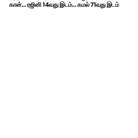
கான்… ரஜினி 14வது இடம்… கமல் 71வது இடம்