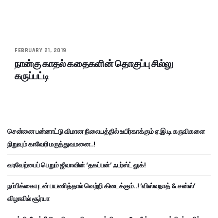
FEBRUARY 21, 2019
நான்கு காதல் கதைகளின் தொகுப்பு சில்லு
கருப்பட்டி
சென்னை பன்னாட்டு விமான நிலையத்தில் உயிர்காக்கும் ஏ.இ.டி கருவிகளை
நிறுவும் காவேரி மருத்துவமனை..!
வரவேற்பைப் பெறும் ஜீவாவின் ‘தகப்பன்’ ஃபர்ஸ்ட் லுக்!
நம்பிக்கையுடன் பயணித்தால் வெற்றி கிடைக்கும்..! ‘விஸ்வநாத் & சன்ஸ்’
விழாவில் சூர்யா