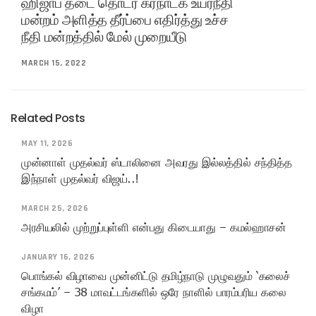
ஹிஜாப் தடை தொடர கர்நாடக உயர்நீதி
மன்றம் அளித்த தீர்ப்பை எதிர்த்து உச்ச
நீதி மன்றத்தில் மேல் முறையீடு
MARCH 15, 2022
Related Posts
MAY 11, 2026
முன்னாள் முதல்வர் ஸ்டாலினை அவரது இல்லத்தில் சந்தித்த
இந்நாள் முதல்வர் விஜய்..!
MARCH 25, 2026
அரசியலில் முற்றுப்புள்ளி என்பது கிடையாது – கமல்ஹாசன்
JANUARY 16, 2026
பொங்கல் விழாவை முன்னிட்டு தமிழ்நாடு முழுவதும் ‘கலைச்
சங்கமம்’ – 38 மாவட்டங்களில் ஒரே நாளில் பாரம்பரிய கலை
விழா