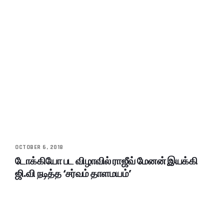
OCTOBER 6, 2018
டோக்கியோ பட விழாவில் ராஜீவ் மேனன் இயக்கி
ஜி.வி நடித்த ‘சர்வம் தாளமயம்’