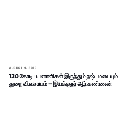
AUGUST 4, 2018
130 கோடி பயனாளிகள் இருந்தும் நஷ்டமடையும்
துறை விவசாயம் – இயக்குநர் ஆர்.கண்ணன்