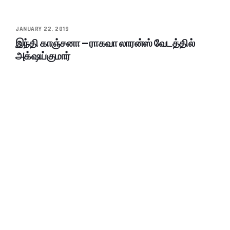
JANUARY 22, 2019
இந்தி காஞ்சனா – ராகவா லாரன்ஸ் வேடத்தில்
அக்‌ஷய்குமார்