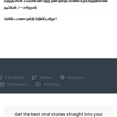
வதந்தி சீசன் 2 வெளியான பிறகு நான் நிறைய போலீஸ் கதாபாத்திரங்களில்
நடிப்பேன்..! – சசிகுமார்
அன்பே டயானா நன்றி அறிவிப்பு விழா !
Facebook
Twitter
Google+
Instagram
Youtube
NEWSLETTER
Get the best viral stories straight into your