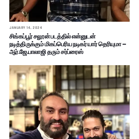
JANUARY 14, 2024
சிங்கப்பூர் சலூன் படத்தில் என்னுடன்
நடித்திருக்கும் மிகப்பெரிய நடிகர் யார் தெரியுமா –
ஆர்.ஜே.பாலாஜி தரும் சர்ப்ரைஸ்