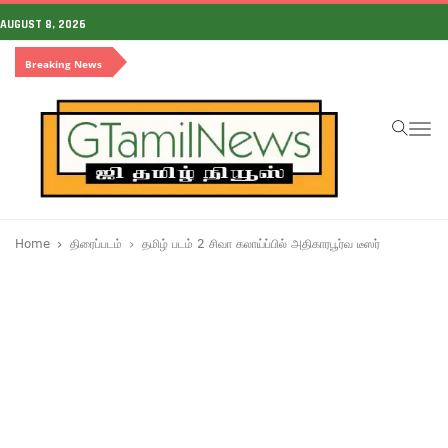
AUGUST 8, 2026
Breaking News
To
na
Home
திரைப்படம்
தமிழ் படம் 2 சிவா கலாய்ப்பில் அதிகாரபூர்வ டீஸர்