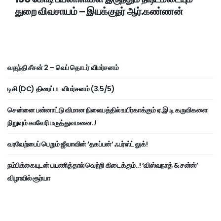
துறை விவசாயம் – இயக்குநர் ஆர்.கண்ணன்
வதந்தி சீசன் 2 – வெப் தொடர் விமர்சனம்
டிசி (DC) திரைப்பட விமர்சனம் (3.5/5)
சென்னை பன்னாட்டு விமான நிலையத்தில் உயிர்காக்கும் ஏ.இ.டி கருவிகளை
நிறுவும் காவேரி மருத்துவமனை..!
வரவேற்பைப் பெறும் ஜீவாவின் ‘தகப்பன்’ ஃபர்ஸ்ட் லுக்!
நம்பிக்கையுடன் பயணித்தால் வெற்றி கிடைக்கும்..! ‘விஸ்வநாத் & சன்ஸ்’
விழாவில் சூர்யா