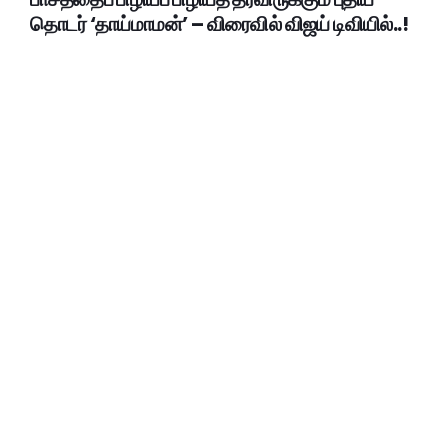
தொடர் ‘தாய்மாமன்’ – விரைவில் விஜய் டிவியில்..!