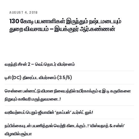
AUGUST 4, 2018
130 கோடி பயனாளிகள் இருந்தும் நஷ்டமடையும்
துறை விவசாயம் – இயக்குநர் ஆர்.கண்ணன்
வதந்தி சீசன் 2 – வெப் தொடர் விமர்சனம்
டிசி (DC) திரைப்பட விமர்சனம் (3.5/5)
சென்னை பன்னாட்டு விமான நிலையத்தில் உயிர்காக்கும் ஏ.இ.டி கருவிகளை
நிறுவும் காவேரி மருத்துவமனை..!
வரவேற்பைப் பெறும் ஜீவாவின் ‘தகப்பன்’ ஃபர்ஸ்ட் லுக்!
நம்பிக்கையுடன் பயணித்தால் வெற்றி கிடைக்கும்..! ‘விஸ்வநாத் & சன்ஸ்’
விழாவில் சூர்யா