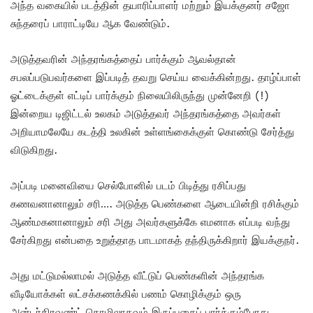
அந்த வகையில் படத்தின் தயாரிப்பாளர் மற்றும் இயக்குனர் சஜோ
சுந்தரைப் பாராட்டியே ஆக வேண்டும்.
அடுத்தவரின் அந்தரங்கத்தைப் பார்க்கும் ஆவல்தான்
சபலப்படுபவர்களை இப்படித் தவறு செய்ய வைக்கின்றது. தாழ்ப்பாள்
ஓட்டைக்குள் எட்டிப் பார்க்கும் நிலையிலிருந்து முன்னேறி (!)
இன்றைய டிஜிட்டல் உலகம் அடுத்தவர் அந்தரங்கத்தை அவர்கள்
அறியாமலேயே கடத்தி உலகின் உள்ளங்கைக்குள் கொண்டு சேர்த்து
விடுகிறது.
அப்படி மனைவியை செல்போனில் படம் பிடித்து ரசிப்பது
கணவனானாலும் சரி…. அடுத்த பெண்களை ஆடையின்றி ரசிக்கும்
ஆண்மகனானாலும் சரி அது அவர்களுக்கே எமனாக எப்படி வந்து
சேர்கிறது என்பதை உறுத்தாத பாடமாகத் தந்திருக்கிறார் இயக்குநர்.
அது மட்டுமல்லாமல் அடுத்த வீட்டுப் பெண்களின் அந்தரங்க
வீடியோக்கள் லட்சக்கணக்கில் பணம் கொழிக்கும் ஒரு
அன்டர்கிரவுண்ட் தொழிலாகவும் இருப்பதைப் பார்க்கும்போது