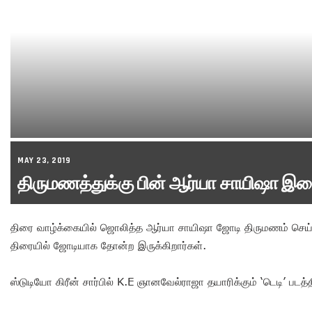
MAY 23, 2019
திருமணத்துக்கு பின் ஆர்யா சாயிஷா இண
திரை வாழ்க்கையில் ஜொலித்த ஆர்யா சாயிஷா ஜோடி திருமணம் செய்த
திரையில் ஜோடியாக தோன்ற இருக்கிறார்கள்.
ஸ்டுடியோ கிரீன் சார்பில் K.E ஞானவேல்ராஜா தயாரிக்கும் ‘டெடி’ பட