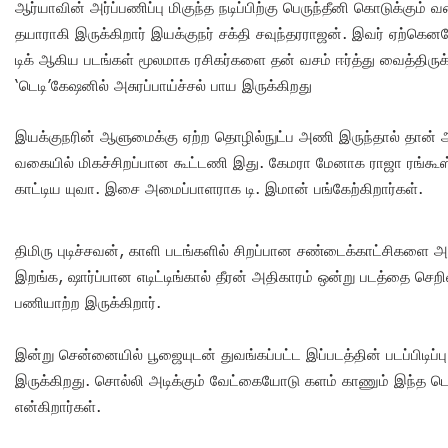
ஆர்யாவின் அர்ப்பணிப்பு மிகுந்த நடிப்பிற்கு பெருந்தீனி கொடுக்கு
தயாராகி இருக்கிறார் இயக்குநர் சக்தி சவுந்தரராஜன். இவர் ஏற்கெனவ
டிக் ஆகிய படங்கள் மூலமாக ரசிகர்களை தன் வசம் ஈர்த்து வைத்திருக்
‘டெடி’கேஷனில் அசுரப்பாய்ச்சல் பாய இருக்கிறது
இயக்குநரின் ஆளுமைக்கு ஏற்ற தொழில்நுட்ப அணி இருந்தால் தான் அ
வகையில் மிகச்சிறப்பான கூட்டணி இது. கேமரா மேனாக ராஜா ரங்கூஸ்
காட்டிய யுவா. இசை அமைப்பாளராக டி. இமான் பங்கேற்கிறார்கள்.
திமிரு புடிச்சவன், காளி படங்களில் சிறப்பான சண்டைக்காட்சிகளை
இறங்க, ஷார்ப்பான எடிட்டிங்கால் தீரன் அதிகாரம் ஒன்று படத்தை செறிவ
பணியாற்ற இருக்கிறார்.
இன்று சென்னையில் பூஜையுடன் துவங்கப்பட்ட இப்படத்தின் படப்பிடிப்
இருக்கிறது. சொல்லி அடிக்கும் வேட்கையோடு களம் காணும் இந்த டெடி 
என்கிறார்கள்.