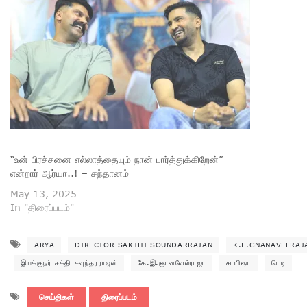
“உன் பிரச்சனை எல்லாத்தையும் நான் பார்த்துக்கிறேன்”
என்றார் ஆர்யா..! – சந்தானம்
May 13, 2025
In "திரைப்படம்"
ARYA
DIRECTOR SAKTHI SOUNDARRAJAN
K.E.GNANAVELRAJ
இயக்குநர் சக்தி சவுந்தரராஜன்
கே.இ.ஞானவேல்ராஜா
சாயிஷா
டெடி
செய்திகள்
திரைப்படம்