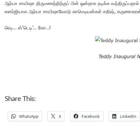
ஆர்யா சாயிஷா திருமணத்திற்குப் பின் ஒன்றாக நடிக்க வந்திருப்பதால் ப
எனர்ஜியாக ஆர்யா சாயிஷாவோடு காமெடியன்கள் சதிஷ், கருணாகரன் 
ரெடி… ஸ்’டெடி’… கோ..!
Teddy Inaugural 
Share This:
WhatsApp
X
Facebook
LinkedIn