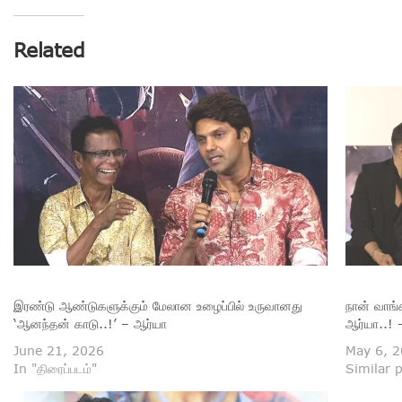
Related
இரண்டு ஆண்டுகளுக்கும் மேலான உழைப்பில் உருவானது
நான் வாங்
‘ஆனந்தன் காடு..!’ – ஆர்யா
ஆர்யா..! 
June 21, 2026
May 6, 
In "திரைப்படம்"
Similar 