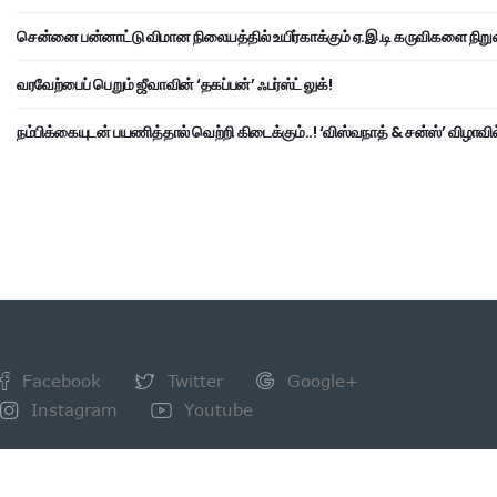
சென்னை பன்னாட்டு விமான நிலையத்தில் உயிர்காக்கும் ஏ.இ.டி கருவிகளை நிறு
வரவேற்பைப் பெறும் ஜீவாவின் ‘தகப்பன்’ ஃபர்ஸ்ட் லுக்!
நம்பிக்கையுடன் பயணித்தால் வெற்றி கிடைக்கும்..! ‘விஸ்வநாத் & சன்ஸ்’ விழாவில
Facebook
Twitter
Google+
Instagram
Youtube
NEWSLETTER