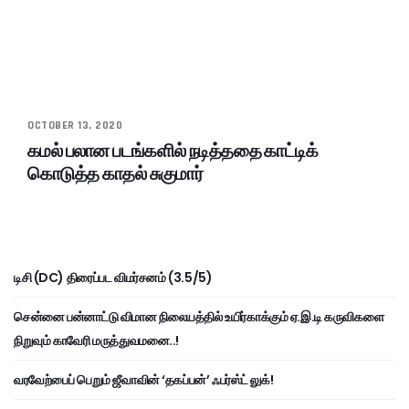
OCTOBER 13, 2020
கமல் பலான படங்களில் நடித்ததை காட்டிக்
கொடுத்த காதல் சுகுமார்
டிசி (DC) திரைப்பட விமர்சனம் (3.5/5)
சென்னை பன்னாட்டு விமான நிலையத்தில் உயிர்காக்கும் ஏ.இ.டி கருவிகளை
நிறுவும் காவேரி மருத்துவமனை..!
வரவேற்பைப் பெறும் ஜீவாவின் ‘தகப்பன்’ ஃபர்ஸ்ட் லுக்!