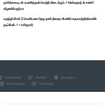
நம்பிக்கையுடன் பயணித்தால் வெற்றி கிடைக்கும்..! ‘விஸ்வநாத் & சன்ஸ்’
விழாவில் சூர்யா
வதந்தி சீசன் 2 வெளியான பிறகு நான் நிறைய போலீஸ் கதாபாத்திரங்களில்
நடிப்பேன்..! – சசிகுமார்
Facebook
Twitter
Google+
Instagram
Youtube
NEWSLETTER