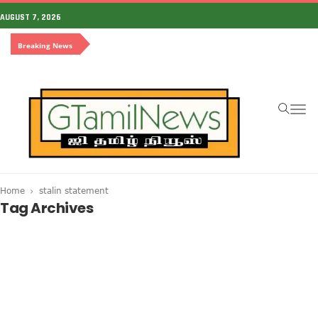
AUGUST 7, 2026
Breaking News
To
na
Home
stalin statement
Tag Archives