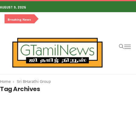
AUGUST 9, 2026
Breaking News
To
na
Home
Sri BHarathi Group
Tag Archives