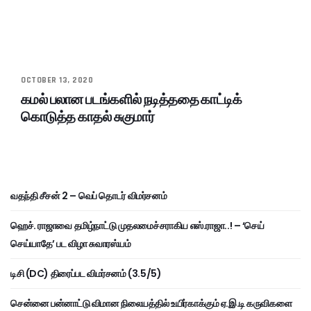
OCTOBER 13, 2020
கமல் பலான படங்களில் நடித்ததை காட்டிக்
கொடுத்த காதல் சுகுமார்
வதந்தி சீசன் 2 – வெப் தொடர் விமர்சனம்
ஹெச். ராஜாவை தமிழ்நாட்டு முதலமைச்சராகிய எஸ்.ராஜா..! – ‘செய்
செய்யாதே’ பட விழா சுவாரஸ்யம்
டிசி (DC) திரைப்பட விமர்சனம் (3.5/5)
சென்னை பன்னாட்டு விமான நிலையத்தில் உயிர்காக்கும் ஏ.இ.டி கருவிகளை