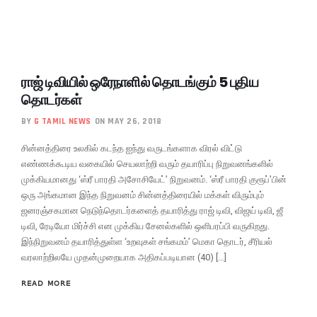
ராஜ் டிவியில் ஒரேநாளில் தொடங்கும் 5 புதிய
தொடர்கள்
BY
G TAMIL NEWS
ON MAY 26, 2018
சின்னத்திரை உலகில் கடந்த ஐந்து வருடங்களாக விரல் விட்டு
எண்ணக்கூடிய வகையில் செயலாற்றி வரும் தயாரிப்பு நிறுவனங்களில்
முக்கியமானது ‘ஸ்ரீ பாரதி அசோசியேட்’ நிறுவனம். ‘ஸ்ரீ பாரதி குரூப்’பின்
ஒரு அங்கமான இந்த நிறுவனம் சின்னத்திரையில் மக்கள் விரும்பும்
ஜனரஞ்சகமான நெடுந்தொடர்களைத் தயாரித்து ராஜ் டிவி, விஜய் டிவி, ஜீ
டிவி, ரேடியோ மிர்ச்சி என முக்கிய சேனல்களில் ஒளிபரப்பி வருகிறது.
இந்நிறுவனம் தயாரித்துள்ள ‘உறவுகள் சங்கமம்’ மெகா தொடர், சீரியல்
வரலாற்றிலயே முதன்முறையாக அதிகப்படியான (40) […]
READ MORE