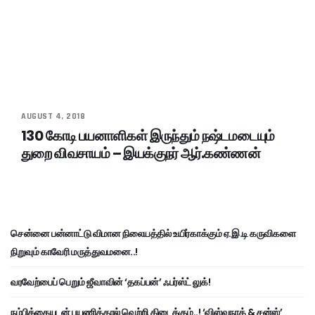
AUGUST 4, 2018
130 கோடி பயனாளிகள் இருந்தும் நஷ்டமடையும்
துறை விவசாயம் – இயக்குநர் ஆர்.கண்ணன்
சென்னை பன்னாட்டு விமான நிலையத்தில் உயிர்காக்கும் ஏ.இ.டி கருவிகளை
நிறுவும் காவேரி மருத்துவமனை..!
வரவேற்பைப் பெறும் ஜீவாவின் ‘தகப்பன்’ ஃபர்ஸ்ட் லுக்!
நம்பிக்கையுடன் பயணித்தால் வெற்றி கிடைக்கும்..! ‘விஸ்வநாத் & சன்ஸ்’