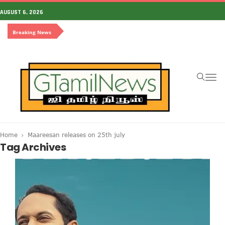
AUGUST 6, 2026
Breaking News
To
na
Home
Maareesan releases on 25th july
Tag Archives