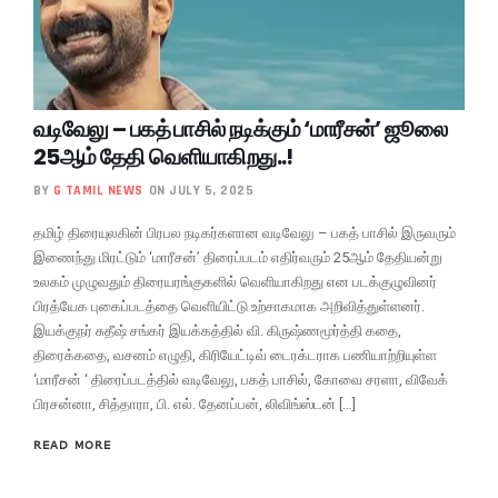
வடிவேலு – பகத் பாசில் நடிக்கும் ‘மாரீசன்’ ஜூலை
25ஆம் தேதி வெளியாகிறது..!
BY
G TAMIL NEWS
ON JULY 5, 2025
தமிழ் திரையுலகின் பிரபல நடிகர்களான வடிவேலு – பகத் பாசில் இருவரும்
இணைந்து மிரட்டும் ‘மாரீசன்’ திரைப்படம் எதிர்வரும் 25ஆம் தேதியன்று
உலகம் முழுவதும் திரையரங்குகளில் வெளியாகிறது என படக்குழுவினர்
பிரத்யேக புகைப்படத்தை வெளியிட்டு உற்சாகமாக அறிவித்துள்ளனர்.
இயக்குநர் சுதீஷ் சங்கர் இயக்கத்தில் வி. கிருஷ்ணமூர்த்தி கதை,
திரைக்கதை, வசனம் எழுதி, கிரியேட்டிவ் டைரக்டராக பணியாற்றியுள்ள
‘மாரீசன் ‘ திரைப்படத்தில் வடிவேலு, பகத் பாசில், கோவை சரளா, விவேக்
பிரசன்னா, சித்தாரா, பி. எல். தேனப்பன், லிவிங்ஸ்டன் […]
READ MORE