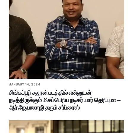
JANUARY 14, 2024
சிங்கப்பூர் சலூன் படத்தில் என்னுடன்
நடித்திருக்கும் மிகப்பெரிய நடிகர் யார் தெரியுமா –
ஆர்.ஜே.பாலாஜி தரும் சர்ப்ரைஸ்