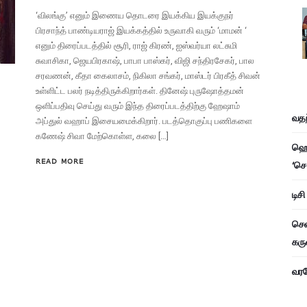
‘விலங்கு’ எனும் இணைய தொடரை இயக்கிய இயக்குநர்
பிரசாந்த் பாண்டியராஜ் இயக்கத்தில் உருவாகி வரும் ‘மாமன் ‘
எனும் திரைப்படத்தில் சூரி, ராஜ் கிரண், ஐஸ்வர்யா லட்சுமி
சுவாசிகா, ஜெயபிரகாஷ், பாபா பாஸ்கர், விஜி சந்திரசேகர், பால
சரவணன், கீதா கைலாசம், நிகிலா சங்கர், மாஸ்டர் பிரகீத் சிவன்
உள்ளிட்ட பலர் நடித்திருக்கிறார்கள். தினேஷ் புருஷோத்தமன்
ஒளிப்பதிவு செய்து வரும் இந்த திரைப்படத்திற்கு ஹேஷாம்
வதந
அப்துல் வஹாப் இசையமைக்கிறார். படத்தொகுப்பு பணிகளை
கணேஷ் சிவா மேற்கொள்ள, கலை […]
ஹெச
READ MORE
‘செ
டிச
சென
கரு
வரவே