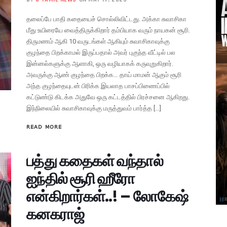
தலைப்பே பாதி கதையைச் சொல்லிவிட்டது. அக்கா சுவாசிகா
மீது உயிரையே வைத்திருக்கிறார் தம்பியாக வரும் நாயகன் சூரி.
திருமணம் ஆகி 10 வருடங்கள் ஆகியும் சுவாசிகாவுக்கு
குழந்தை பிறக்காமல் இருப்பதால் அவர் புகுந்த வீட்டில் பல
இன்னல்களுக்கு ஆளாகி, ஒரு வழியாகக் கருவுறுகிறார்.
அவருக்கு ஆண் குழந்தை பிறக்க… தாய் மாமன் ஆகும் சூரி
அந்த குழந்தையுடன் பிரிக்க இயலாத பாசப்பிணைப்பில்
கட்டுண்டு கிடக்க அதுவே ஒரு கட்டத்தில் பிரச்சனை ஆகிறது.
இந்நிலையில் சுவாசிகாவுக்கு மருத்துவம் பார்த்த […]
READ MORE
பத்து கதைகள் வந்தால்
ஐந்தில் சூரி ஹீரோ
என்கிறார்கள்..! – லோகேஷ்
கனகராஜ்