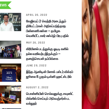
EWS
APRIL 20, 2022
கேஜிஎஃப் 2 வெற்றி அடைந்தும்
தியேட்டர்கள் அதிகப்படுத்தாத
பின்னணி என்ன – தமிழக
வெளியீட்டாளர் எஸ்ஆர் பிரபு பதில்
MAY 26, 2022
கிரிமினல் படத்துக்கு ஓடிடி களில்
நல்ல வரவேற்பு இருக்கும் –
தனஞ்செயன் நம்பிக்கை
JUNE 29, 2022
இந்த ஆண்டின் பிளாக் பஸ்டர் விக்ரம்
ஜூலை 8 முதல் டிஸ்னி ஹாட்ஸ்டரில்
AUGUST 2, 2022
பொன்னியின் செல்வனுக்கு சவுண்ட்
மிக்ஸிங் செய்யும் அவெஞ்சர்ஸ் பட
வல்லுநர்