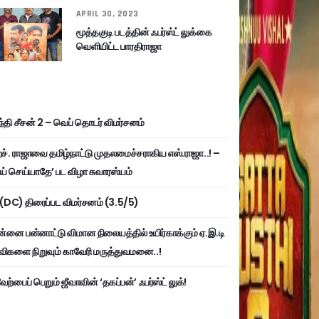
APRIL 30, 2023
மூத்தகுடி படத்தின் ஃபர்ஸ்ட் லுக்கை
வெளியிட்ட பாரதிராஜா
்தி சீசன் 2 – வெப் தொடர் விமர்சனம்
். ராஜாவை தமிழ்நாட்டு முதலமைச்சராகிய எஸ்.ராஜா..! –
ய் செய்யாதே’ பட விழா சுவாரஸ்யம்
ி (DC) திரைப்பட விமர்சனம் (3.5/5)
்னை பன்னாட்டு விமான நிலையத்தில் உயிர்காக்கும் ஏ.இ.டி
விகளை நிறுவும் காவேரி மருத்துவமனை..!
ற்பைப் பெறும் ஜீவாவின் ‘தகப்பன்’ ஃபர்ஸ்ட் லுக்!