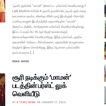
‘நடிகர் சூரியின் “மாமன்” திரைப்பட டிரெய்லர் வெளியானது !!
Lark Studios சார்பில் K குமார் தயாரிப்பில், நடிகர் சூரி கதை
நாயகனாக நடிக்க, விலங்கு சீரிஸ் புகழ் இயக்குநர் பிரசாந்த்
பாண்டியராஜன் இயக்கத்தில் உருவாகியுள்ள “மாமன்”
திரைப்படத்தின், அசத்தலான டிரெய்லர் வெளியாகியுள்ளது.
இப்படம் வரும் மே 16 ஆம் தேதி உலகமெங்கும்
திரையரங்குகளில் வெளியாகிறது. இந்த டிரெய்லர், குடும்ப
உறவுகளின் அன்பை, சிக்கல்களை, உறவுகளின் பெருமையை
நெஞ்சம் இளக சொல்கிறது. இந்த அழகான டிரெய்லரில்
தாய்மாமனாக […]
READ MORE
சூரி நடிக்கும் ‘மாமன்’
படத்தின் பர்ஸ்ட் லுக்
வெளியீடு
BY
G TAMIL NEWS
ON JANUARY 17, 2025