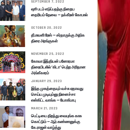
SEPTEMBER 7, 2022
ஷூ படம் எடுப்பதற்கு நிறைய
தைரியம் தேவை – நக்கீரன் கோபால்
OCTOBER 20, 2022
தீபாவளி ரேஸ் – சர்தாருக்கு அதிக
திரை அரங்குகள்
NOVEMBER 25, 2022
கோவா இந்தியன் பனோரமா
திரையிடலில் ‘கிடா’ பெற்ற அரிதான
அங்கீகாரம்
JANUARY 29, 2023
இந்த முகத்தையும் வச்சு ஏதாவது
செய்ய முடியும்னு நினைச்சா
என்கிட்ட வாங்க – யோகிபாபு
MARCH 21, 2023
பெட்டியை திறந்து வையுங்க காசு
கொட்டும் – ஆர்.கண்ணனுக்கு
கே.ராஜன் வாழ்த்து