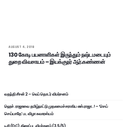
AUGUST 4, 2018
130 கோடி பயனாளிகள் இருந்தும் நஷ்டமடையும்
துறை விவசாயம் – இயக்குநர் ஆர்.கண்ணன்
வதந்தி சீசன் 2 – வெப் தொடர் விமர்சனம்
ஹெச். ராஜாவை தமிழ்நாட்டு முதலமைச்சராகிய எஸ்.ராஜா..! – ‘செய்
செய்யாதே’ பட விழா சுவாரஸ்யம்
டிசி (DC) திரைப்பட விமர்சனம் (3.5/5)