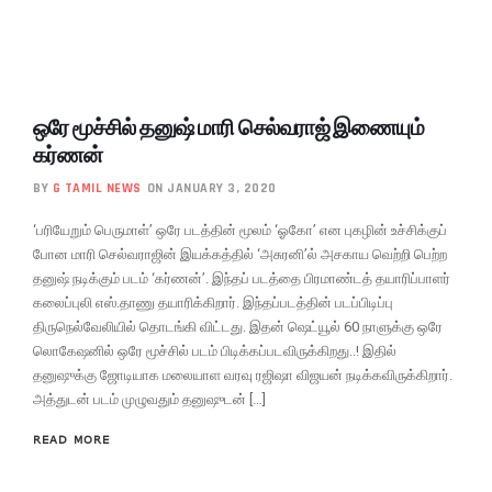
ஒரே மூச்சில் தனுஷ் மாரி செல்வராஜ் இணையும்
கர்ணன்
BY
G TAMIL NEWS
ON JANUARY 3, 2020
‘பரியேறும் பெருமாள்’ ஒரே படத்தின் மூலம் ‘ஓகோ’ என புகழின் உச்சிக்குப்
போன மாரி செல்வராஜின் இயக்கத்தில் ‘அசுரனி’ல் அசகாய வெற்றி பெற்ற
தனுஷ் நடிக்கும் படம் ‘கர்ணன்’. இந்தப் படத்தை பிரமாண்டத் தயாரிப்பாளர்
கலைப்புலி எஸ்.தாணு தயாரிக்கிறார். இந்தப்படத்தின் படப்பிடிப்பு
திருநெல்வேலியில் தொடங்கி விட்டது. இதன் ஷெட்யூல் 60 நாளுக்கு ஒரே
லொகேஷனில் ஒரே மூச்சில் படம் பிடிக்கப்படவிருக்கிறது..! இதில்
தனுஷுக்கு ஜோடியாக மலையாள வரவு ரஜிஷா விஜயன் நடிக்கவிருக்கிறார்.
அத்துடன் படம் முழுவதும் தனுஷுடன் […]
READ MORE