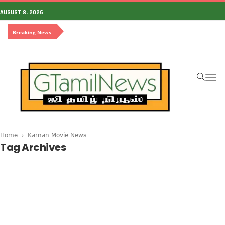
AUGUST 8, 2026
Breaking News
To
na
Home
Karnan Movie News
Tag Archives