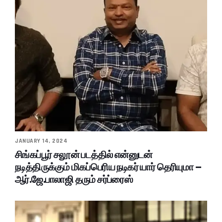
JANUARY 14, 2024
சிங்கப்பூர் சலூன் படத்தில் என்னுடன்
நடித்திருக்கும் மிகப்பெரிய நடிகர் யார் தெரியுமா –
ஆர்.ஜே.பாலாஜி தரும் சர்ப்ரைஸ்