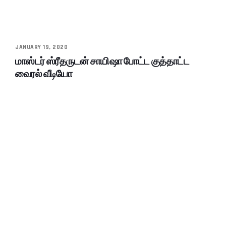
JANUARY 19, 2020
மாஸ்டர் ஸ்ரீதருடன் சாயிஷா போட்ட குத்தாட்ட
வைரல் வீடியோ