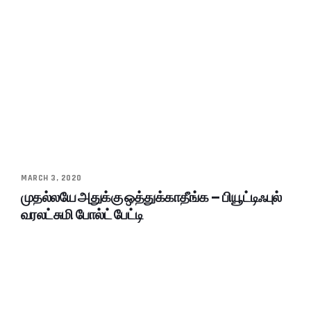
MARCH 3, 2020
முதல்லயே அதுக்கு ஒத்துக்காதீங்க – பியூட்டிஃபுல்
வரலட்சுமி போல்ட் பேட்டி