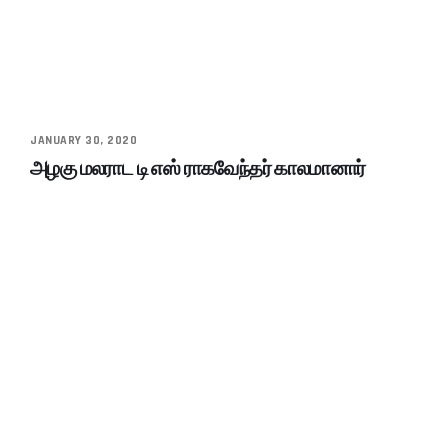
JANUARY 30, 2020
அழகு மலராட டி எஸ் ராகவேந்தர் காலமானார்