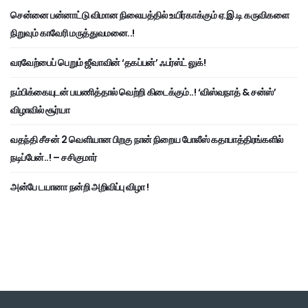
சென்னை பன்னாட்டு விமான நிலையத்தில் உயிர்காக்கும் ஏ.இ.டி கருவிகளை
நிறுவும் காவேரி மருத்துவமனை..!
வரவேற்பைப் பெறும் ஜீவாவின் ‘தகப்பன்’ ஃபர்ஸ்ட் லுக்!
நம்பிக்கையுடன் பயணித்தால் வெற்றி கிடைக்கும்..! ‘விஸ்வநாத் & சன்ஸ்’
விழாவில் சூர்யா
வதந்தி சீசன் 2 வெளியான பிறகு நான் நிறைய போலீஸ் கதாபாத்திரங்களில்
நடிப்பேன்..! – சசிகுமார்
அன்பே டயானா நன்றி அறிவிப்பு விழா !