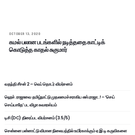
OCTOBER 13, 2020
கமல் பலான படங்களில் நடித்ததை காட்டிக்
கொடுத்த காதல் சுகுமார்
வதந்தி சீசன் 2 – வெப் தொடர் விமர்சனம்
ஹெச். ராஜாவை தமிழ்நாட்டு முதலமைச்சராகிய எஸ்.ராஜா..! – ‘செய்
செய்யாதே’ பட விழா சுவாரஸ்யம்
டிசி (DC) திரைப்பட விமர்சனம் (3.5/5)
சென்னை பன்னாட்டு விமான நிலையத்தில் உயிர்காக்கும் ஏ.இ.டி கருவிகளை