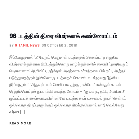
96 படத்தின் திரை விமர்சனக் கண்ணோட்டம்
BY
G TAMIL NEWS
ON OCTOBER 2, 2018
இப்போதுதான் ‘பரியேறும் பெருமாள்’ படத்தைக் கொண்டாடி எழுதிய
விமர்சனத்துக்காக நிமிடத்துக்கொரு வாழ்த்துக்களில் திணறி ‘புரையேறும்
பெருமாளாக’ ஆகிவிட்டிருந்தேன். அதற்காக உச்சந்தலையில் தட்டி ஆற்றுப்
படுத்துவதற்குள் இன்னொரு படத்தைக் கொண்டாட நேர்வது ‘இனிய
நிர்ப்பந்தம்..!’ ‘அதுவும் படம் வெளியாவதற்கு முன்பே…’ என்பதும் காலம்
நெற்றிப்பொட்டில் துப்பாக்கி வைத்த கோலம் – “ஐ லவ் யூ தமிழ் சினிமா..!”
முப்பட்டைக் கண்ணாடியின் உள்ளே வைத்த கலர் வளையல் துண்டுகள் நம்
ஒவ்வொரு திருப்புதலுக்கும் ஒவ்வொரு நிறக்குவியலாய் மாறி வெவ்வேறு
வர்ண […]
READ MORE