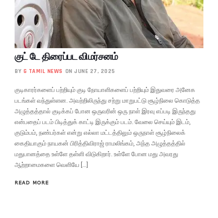
குட் டே திரைப்பட விமர்சனம்
BY
G TAMIL NEWS
ON JUNE 27, 2025
குடிகாரர்களைப் பற்றியும் குடி நோயாளிகளைப் பற்றியும் இதுவரை அனேக
படங்கள் வந்துள்ளன. அவற்றிலிருந்து சற்று மாறுபட்டு சூழ்நிலை கொடுத்த
அழுத்தத்தால் குடிக்கப் போன ஒருவரின் ஒரு நாள் இரவு எப்படி இருந்தது
என்பதைப் படம் பிடித்துக் காட்டி இருக்கும் படம். வேலை செய்யும் இடம்,
குடும்பம், நண்பர்கள் என்று எல்லா மட்டத்திலும் ஒருநாள் சூழ்நிலைக்
கைதியாகும் நாயகன் பிரித்திவிராஜ் ராமலிங்கம், அந்த அழுத்தத்தில்
மதுபானத்தை உள்ளே தள்ளி விடுகிறார். உள்ளே போன மது அவரது
ஆற்றாமைகளை வெளியே […]
READ MORE