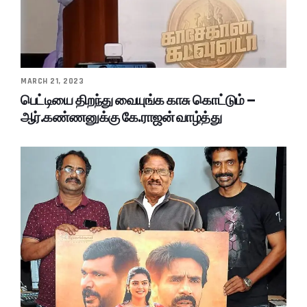
MARCH 21, 2023
பெட்டியை திறந்து வையுங்க காசு கொட்டும் –
ஆர்.கண்ணனுக்கு கே.ராஜன் வாழ்த்து