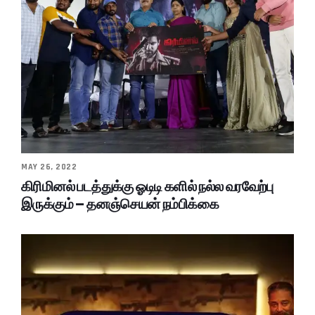
MAY 26, 2022
கிரிமினல் படத்துக்கு ஓடிடி களில் நல்ல வரவேற்பு
இருக்கும் – தனஞ்செயன் நம்பிக்கை