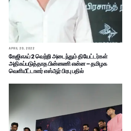
APRIL 20, 2022
கேஜிஎஃப் 2 வெற்றி அடைந்தும் தியேட்டர்கள்
அதிகப்படுத்தாத பின்னணி என்ன – தமிழக
வெளியீட்டாளர் எஸ்ஆர் பிரபு பதில்