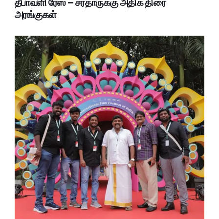
தீபாவளி ரேஸ் – சர்தாருக்கு அதிக திரை
அரங்குகள்