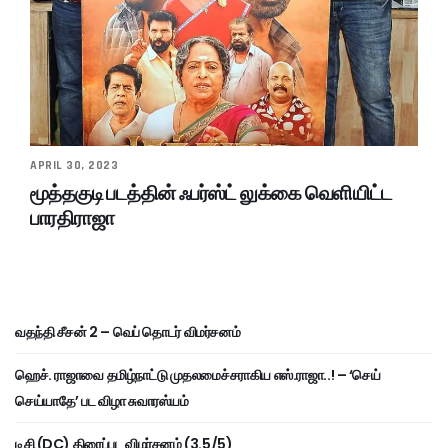
APRIL 30, 2023
மூத்தகுடி படத்தின் ஃபர்ஸ்ட் லுக்கை வெளியிட்ட
பாரதிராஜா
வதந்தி சீசன் 2 – வெப் தொடர் விமர்சனம்
ஹெச். ராஜாவை தமிழ்நாட்டு முதலமைச்சராகிய எஸ்.ராஜா..! – ‘செய்
செய்யாதே’ பட விழா சுவாரஸ்யம்
டிசி (DC) திரைப்பட விமர்சனம் (3.5/5)