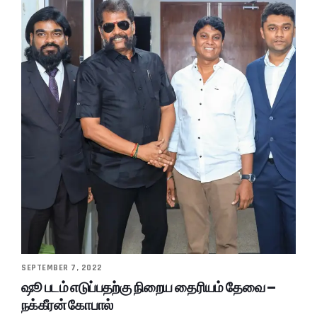
SEPTEMBER 7, 2022
ஷூ படம் எடுப்பதற்கு நிறைய தைரியம் தேவை –
நக்கீரன் கோபால்