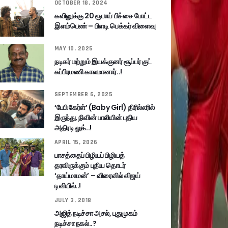
OCTOBER 18, 2024
கவினுக்கு 20 ரூபாய் பிச்சை போட்ட
இளம்பெண் – பிளடி பெக்கர் விளைவு
MAY 10, 2025
நடிகர் மற்றும் இயக்குனர் சூப்பர் குட்
சுப்பிரமணி காலமானார்..!
SEPTEMBER 6, 2025
‘பேபி கேர்ள்’ (Baby Girl) திரில்லரில்
இருந்து, நிவின் பாலியின் புதிய
அதிரடி லுக்..!
APRIL 15, 2026
பாசத்தைப் பிழியப் பிழியத்
தரவிருக்கும் புதிய தொடர்
‘தாய்மாமன்’ – விரைவில் விஜய்
டிவியில்..!
JULY 3, 2018
அஜித் நடிச்சா அசல், புதுமுகம்
நடிச்சா நகல்..?