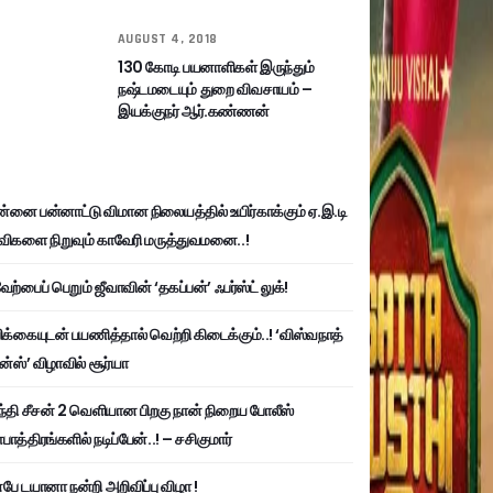
AUGUST 4, 2018
130 கோடி பயனாளிகள் இருந்தும்
நஷ்டமடையும் துறை விவசாயம் –
இயக்குநர் ஆர்.கண்ணன்
்னை பன்னாட்டு விமான நிலையத்தில் உயிர்காக்கும் ஏ.இ.டி
விகளை நிறுவும் காவேரி மருத்துவமனை..!
ற்பைப் பெறும் ஜீவாவின் ‘தகப்பன்’ ஃபர்ஸ்ட் லுக்!
பிக்கையுடன் பயணித்தால் வெற்றி கிடைக்கும்..! ‘விஸ்வநாத்
ன்ஸ்’ விழாவில் சூர்யா
்தி சீசன் 2 வெளியான பிறகு நான் நிறைய போலீஸ்
ாத்திரங்களில் நடிப்பேன்..! – சசிகுமார்
பே டயானா நன்றி அறிவிப்பு விழா !