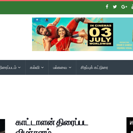
திரைப்படம்
கல்வி
பல்சுவை
சிறப்புக் கட்டுரை
காட்டாளன் திரைப்பட
விமர்சனம்