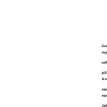
சென
கரு
வரவே
நம்
& ச
வதந
கதாப
அன்