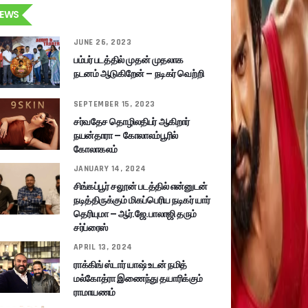
EWS
JUNE 26, 2023
பம்பர் படத்தில் முதன் முதலாக
நடனம் ஆடுகிறேன் – நடிகர் வெற்றி
SEPTEMBER 15, 2023
சர்வதேச தொழிலதிபர் ஆகிறார்
நயன்தாரா – கோலாலம்பூரில்
கோலாகலம்
JANUARY 14, 2024
சிங்கப்பூர் சலூன் படத்தில் என்னுடன்
நடித்திருக்கும் மிகப்பெரிய நடிகர் யார்
தெரியுமா – ஆர்.ஜே.பாலாஜி தரும்
சர்ப்ரைஸ்
APRIL 13, 2024
ராக்கிங் ஸ்டார் யாஷ் உடன் நமித்
மல்கோத்ரா இணைந்து தயாரிக்கும்
ராமாயணம்