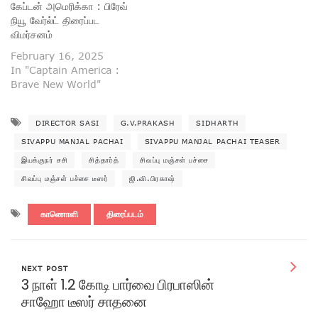
கேப்டன் அமெரிக்கா : பிரேவ்
நியூ வேர்ல்ட் திரைப்பட
விமர்சனம்
February 16, 2025
In "Captain America :
Brave New World"
DIRECTOR SASI
G.V.PRAKASH
SIDHARTH
SIVAPPU MANJAL PACHAI
SIVAPPU MANJAL PACHAI TEASER
இயக்குநர் சசி
சித்தார்த்
சிவப்பு மஞ்சள் பச்சை
சிவப்பு மஞ்சள் பச்சை டீஸர்
ஜி.வி.பிரகாஷ்
காணொளி
திரைப்படம்
NEXT POST
3 நாள் 1.2 கோடி பார்வை பிரபாஸின்
சாஹோ டீஸர் சாதனை