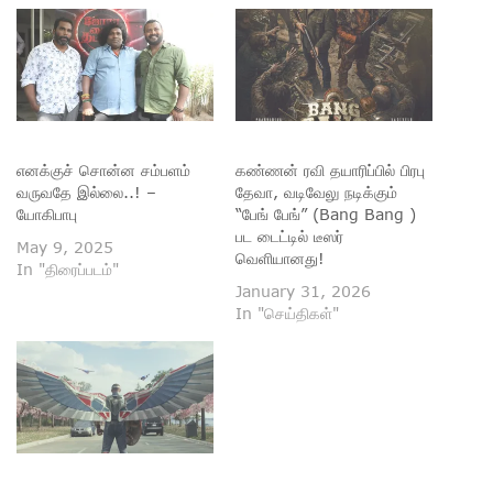
எனக்குச் சொன்ன சம்பளம்
கண்ணன் ரவி தயாரிப்பில் பிரபு
வருவதே இல்லை..! –
தேவா, வடிவேலு நடிக்கும்
யோகிபாபு
“பேங் பேங்” (Bang Bang )
பட டைட்டில் டீஸர்
May 9, 2025
வெளியானது!
In "திரைப்படம்"
January 31, 2026
In "செய்திகள்"