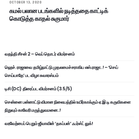
OCTOBER 13, 2020
கமல் பலான படங்களில் நடித்ததை காட்டிக்
கொடுத்த காதல் சுகுமார்
வதந்தி சீசன் 2 – வெப் தொடர் விமர்சனம்
ஹெச். ராஜாவை தமிழ்நாட்டு முதலமைச்சராகிய எஸ்.ராஜா..! – ‘செய்
செய்யாதே’ பட விழா சுவாரஸ்யம்
டிசி (DC) திரைப்பட விமர்சனம் (3.5/5)
சென்னை பன்னாட்டு விமான நிலையத்தில் உயிர்காக்கும் ஏ.இ.டி கருவிகளை
நிறுவும் காவேரி மருத்துவமனை..!
வரவேற்பைப் பெறும் ஜீவாவின் ‘தகப்பன்’ ஃபர்ஸ்ட் லுக்!