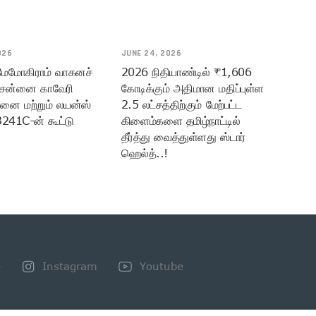
026
JUNE 24, 2026
 மேமோகிராம் வாகனச்
2026 நிதியாண்டில் ₹1,606
ென்னை காவேரி
கோடிக்கும் அதிமான மதிப்புள்ள
மனை மற்றும் லயன்ஸ்
2.5 லட்சத்திற்கும் மேற்பட்ட
3241C-ன் கூட்டு
கிளைம்களை தமிழ்நாட்டில்
தீர்த்து வைத்துள்ளது ஸ்டார்
ஹெல்த்..!
+
Instagram
Youtube