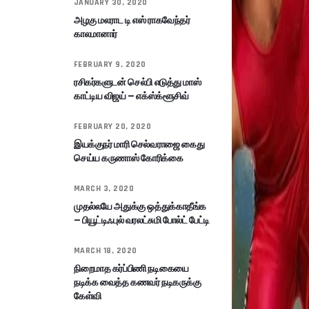
JANUARY 30, 2020
அழகு மலராட டி எஸ் ராகவேந்தர்
காலமானார்
FEBRUARY 9, 2020
ரசிகர்களுடன் செல்பி எடுத்து மாஸ்
காட்டிய விஜய் – எக்ஸ்க்ளூசிவ்
FEBRUARY 20, 2020
இயக்குநர் மாரி செல்வராஜை கைது
செய்ய கருணாஸ் கோரிக்கை
MARCH 3, 2020
முதல்லயே அதுக்கு ஒத்துக்காதீங்க
– பியூட்டிஃபுல் வரலட்சுமி போல்ட் பேட்டி
MARCH 18, 2020
நிறைமாத கர்ப்பிணி நடிகையை
நடிக்க வைத்த கணவர் நடிகருக்கு
கேள்வி