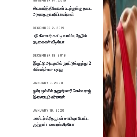
NOVEMBER 14, 2019
சிவகார்த்திகேயன் படத்துக்கு தடை
அசராத தயாரிப்பாளர்கள்
DECEMBER 2, 2019
படு கிளாமர் காட்டி வாய்ப்பு தேடும்
நடிகைகள் வீடியோ
DECEMBER 18, 2019
இருட்டு அறையில் முரட்டுக் குத்து 2
வில் சர்ச்சை ஷாலு
JANUARY 3, 2020
ஒரே மூச்சில் தனுஷ் மாரி செல்வராஜ்
இணையும் கர்ணன்
JANUARY 19, 2020
மாஸ்டர் ஸ்ரீதருடன் சாயிஷா போட்ட
குத்தாட்ட வைரல் வீடியோ