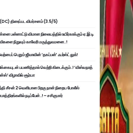
ி (DC) திரைப்பட விமர்சனம் (3.5/5)
்னை பன்னாட்டு விமான நிலையத்தில் உயிர்காக்கும் ஏ.இ.டி
விகளை நிறுவும் காவேரி மருத்துவமனை..!
ற்பைப் பெறும் ஜீவாவின் ‘தகப்பன்’ ஃபர்ஸ்ட் லுக்!
பிக்கையுடன் பயணித்தால் வெற்றி கிடைக்கும்..! ‘விஸ்வநாத்
ன்ஸ்’ விழாவில் சூர்யா
்தி சீசன் 2 வெளியான பிறகு நான் நிறைய போலீஸ்
ாத்திரங்களில் நடிப்பேன்..! – சசிகுமார்