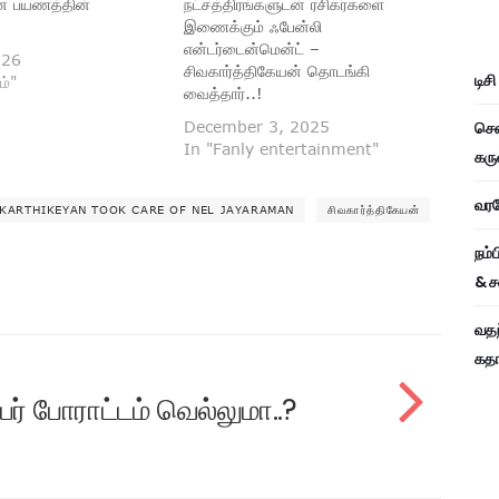
ன பயணத்தின்
நட்சத்திரங்களுடன் ரசிகர்களை
இணைக்கும் ஃபேன்லி
என்டர்டைன்மென்ட் –
026
சிவகார்த்திகேயன் தொடங்கி
டிச
ம்"
வைத்தார்..!
சென
December 3, 2025
In "Fanly entertainment"
கரு
வரவே
KARTHIKEYAN TOOK CARE OF NEL JAYARAMAN
சிவகார்த்திகேயன்
நம்
& ச
வதந
கதாப
ர் போராட்டம் வெல்லுமா..?