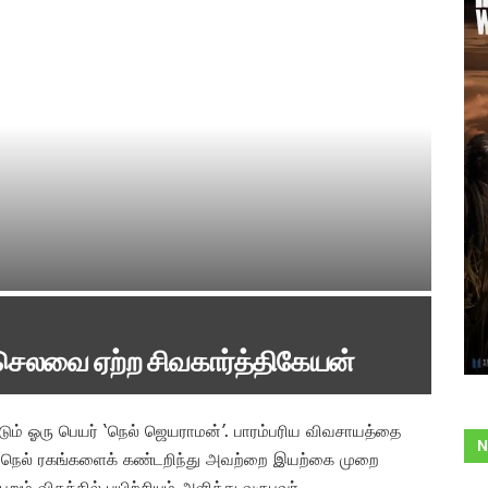
செலவை ஏற்ற சிவகார்த்திகேயன்
ம் ஓரு பெயர் ‘நெல் ஜெயராமன்’. பாரம்பரிய விவசாயத்தை
N
ரிய நெல் ரகங்களைக் கண்டறிந்து அவற்றை இயற்கை முறை
ும் விதத்தில் பயிற்சியும் அளித்து வருபவர்.