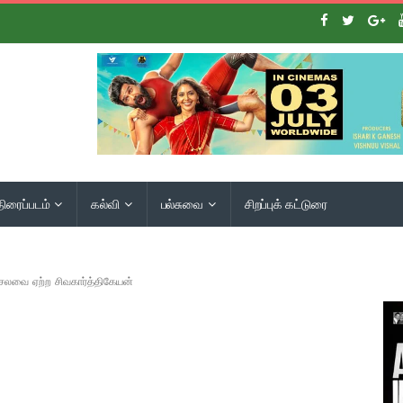
திரைப்படம்
கல்வி
பல்சுவை
சிறப்புக் கட்டுரை
ெலவை ஏற்ற சிவகார்த்திகேயன்