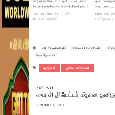
காந்தாரா சேப்டர் 1 தமிழ் டிரெய்லரை
ஒரு மகத்தா
சிவகார்த்திகேயன் வெளியிடுகிறார்..!
தொடக்கம்…
September 21, 2025
May 18, 2
In "செய்திகள்"
In "திரைப்பட
NEL JAYARAMAN
SIVAKARTHIKEYAN
SIVA
நெல் ஜெயராமன்
சமுதாயம்
முக்கிய செய்திகள்
NEXT POST
பைரசி தியேட்டர் மீதான தனிநப
NOVEMBER 15, 2018