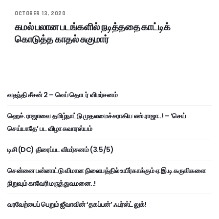
OCTOBER 13, 2020
கமல் பலான படங்களில் நடித்ததை காட்டிக்
கொடுத்த காதல் சுகுமார்
வதந்தி சீசன் 2 – வெப் தொடர் விமர்சனம்
ஹெச். ராஜாவை தமிழ்நாட்டு முதலமைச்சராகிய எஸ்.ராஜா..! – ‘செய்
செய்யாதே’ பட விழா சுவாரஸ்யம்
டிசி (DC) திரைப்பட விமர்சனம் (3.5/5)
சென்னை பன்னாட்டு விமான நிலையத்தில் உயிர்காக்கும் ஏ.இ.டி கருவிகளை
நிறுவும் காவேரி மருத்துவமனை..!
வரவேற்பைப் பெறும் ஜீவாவின் ‘தகப்பன்’ ஃபர்ஸ்ட் லுக்!