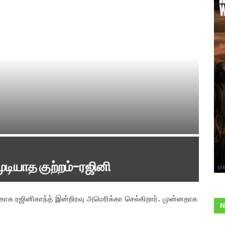
முடியாத குற்றம்-ரஜினி
காக ரஜினிகாந்த் இன்றிரவு அமெரிக்கா செல்கிறார். முன்னதாக
N