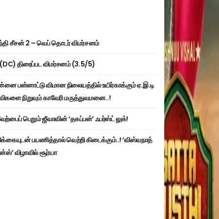
்தி சீசன் 2 – வெப் தொடர் விமர்சனம்
ி (DC) திரைப்பட விமர்சனம் (3.5/5)
்னை பன்னாட்டு விமான நிலையத்தில் உயிர்காக்கும் ஏ.இ.டி
விகளை நிறுவும் காவேரி மருத்துவமனை..!
ற்பைப் பெறும் ஜீவாவின் ‘தகப்பன்’ ஃபர்ஸ்ட் லுக்!
பிக்கையுடன் பயணித்தால் வெற்றி கிடைக்கும்..! ‘விஸ்வநாத்
ன்ஸ்’ விழாவில் சூர்யா