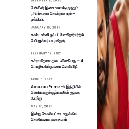
DECEMBER 9, 2020
பேச்சிலர் இசை உலகம் முழுதும்
ரசிகர்களை சென்றடையும் –
டில்லிபாபு
JANUARY 10, 2021
கால் டாக்ஸி ஓட்டப் போகிறார் பர்த்டே
பேபி ஐஸ்வர்யா ராஜேஷ்
FEBRUARY 18, 2021
சக்ரா மீதான தடை விலகியது – 4
மொழிகளில் நாளை வெளியீடு
APRIL 1, 2021
Amazon Prime -ல் இந்தியில்
வெளியாகும் சூர்யாவின் சூரரை
போற்று
MAY 17, 2021
இன்று கோலிவுட்டை உலுக்கிய
கொரோனா மரணங்கள்