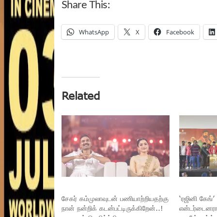
Share This:
WhatsApp
X
Facebook
Related
சேகர் கம்முலாவுடன் பணியாற்றியதற்கு
‘ரஜினி கேங்
நான் நன்றிக் கடன்பட்டிருக்கிறேன்..!
என்டர்டைனரா