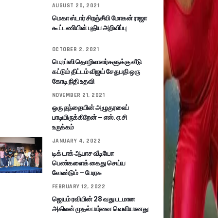
AUGUST 20, 2021
மெகா ஸ்டார் சிரஞ்சீவி மோகன் ராஜா
கூட்டணியின் புதிய அறிவிப்பு
OCTOBER 2, 2021
பெஃப்ஸி தொழிலாளர்களுக்கு வீடு
கட்டும் திட்டம் விஜய் சேதுபதி ஒரு
கோடி நிதி உதவி
NOVEMBER 21, 2021
ஒரு தந்தையின் அழுகுரலைப்
பாடியிருக்கிறேன் – எஸ். ஏ.சி
உருக்கம்
JANUARY 4, 2022
டிக் டாக் ஆபாச வீடியோ
பெண்களைக் கைது செய்ய
வேண்டும் – பேரரசு
FEBRUARY 12, 2022
ஜெயம் ரவியின் 28 வது படமான
அகிலன் முதல் பார்வை வெளியானது