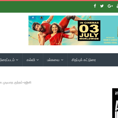
திரைப்படம்
கல்வி
பல்சுவை
சிறப்புக் கட்டுரை
க முடியாத குற்றம்-ரஜினி