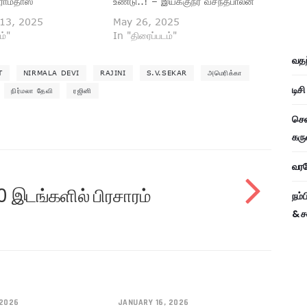
 ராமதாஸ்
உண்டு..! – இயக்குநர் வசந்தபாலன்
13, 2025
May 26, 2025
ம்"
In "திரைப்படம்"
வதந
T
NIRMALA DEVI
RAJINI
S.V.SEKAR
அமெரிக்கா
டிச
நிர்மலா தேவி
ரஜினி
சென
கரு
வரவே
0 இடங்களில் பிரசாரம்
நம்
& ச
 2026
JANUARY 16, 2026