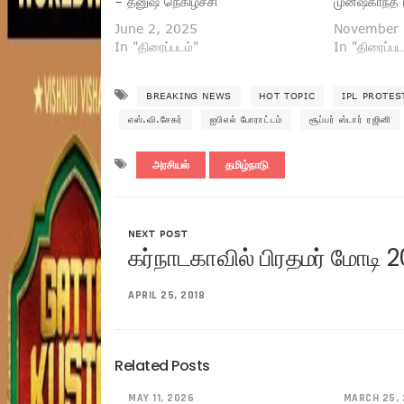
– தனுஷ் நெகிழ்ச்சி
முனீஷ்காந்த்
June 2, 2025
November 
In "திரைப்படம்"
In "திரைப்பட
BREAKING NEWS
HOT TOPIC
IPL PROTES
எஸ்.வி.சேகர்
ஐபிஎல் போராட்டம்
சூப்பர் ஸ்டார் ரஜினி
அரசியல்
தமிழ்நாடு
NEXT POST
கர்நாடகாவில் பிரதமர் மோடி 2
APRIL 25, 2018
Related Posts
MAY 11, 2026
MARCH 25,