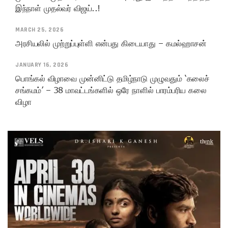
இந்நாள் முதல்வர் விஜய்..!
MARCH 25, 2026
அரசியலில் முற்றுப்புள்ளி என்பது கிடையாது – கமல்ஹாசன்
JANUARY 16, 2026
பொங்கல் விழாவை முன்னிட்டு தமிழ்நாடு முழுவதும் ‘கலைச்
சங்கமம்’ – 38 மாவட்டங்களில் ஒரே நாளில் பாரம்பரிய கலை
விழா