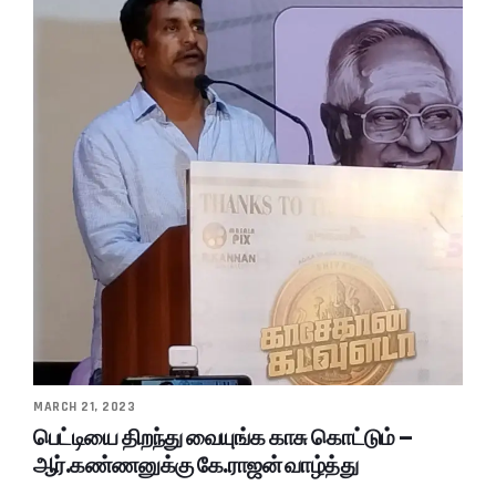
MARCH 21, 2023
பெட்டியை திறந்து வையுங்க காசு கொட்டும் –
ஆர்.கண்ணனுக்கு கே.ராஜன் வாழ்த்து