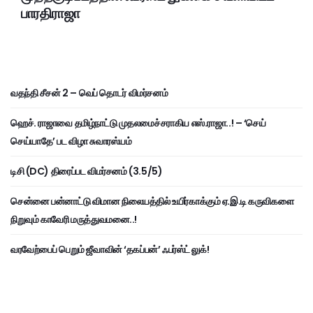
பாரதிராஜா
வதந்தி சீசன் 2 – வெப் தொடர் விமர்சனம்
ஹெச். ராஜாவை தமிழ்நாட்டு முதலமைச்சராகிய எஸ்.ராஜா..! – ‘செய்
செய்யாதே’ பட விழா சுவாரஸ்யம்
டிசி (DC) திரைப்பட விமர்சனம் (3.5/5)
சென்னை பன்னாட்டு விமான நிலையத்தில் உயிர்காக்கும் ஏ.இ.டி கருவிகளை
நிறுவும் காவேரி மருத்துவமனை..!
வரவேற்பைப் பெறும் ஜீவாவின் ‘தகப்பன்’ ஃபர்ஸ்ட் லுக்!