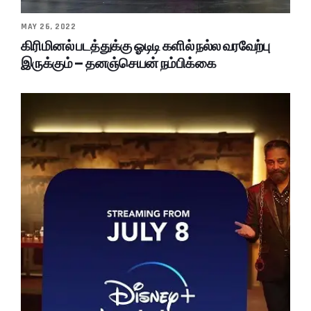
MAY 26, 2022
கிரிமினல் படத்துக்கு ஓடிடி களில் நல்ல வரவேற்பு
இருக்கும் – தனஞ்செயன் நம்பிக்கை