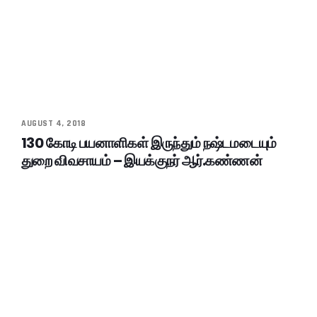
AUGUST 4, 2018
130 கோடி பயனாளிகள் இருந்தும் நஷ்டமடையும்
துறை விவசாயம் – இயக்குநர் ஆர்.கண்ணன்