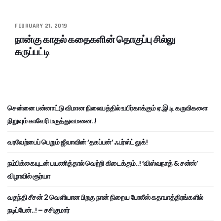
FEBRUARY 21, 2019
நான்கு காதல் கதைகளின் தொகுப்பு சில்லு
கருப்பட்டி
சென்னை பன்னாட்டு விமான நிலையத்தில் உயிர்காக்கும் ஏ.இ.டி கருவிகளை
நிறுவும் காவேரி மருத்துவமனை..!
வரவேற்பைப் பெறும் ஜீவாவின் ‘தகப்பன்’ ஃபர்ஸ்ட் லுக்!
நம்பிக்கையுடன் பயணித்தால் வெற்றி கிடைக்கும்..! ‘விஸ்வநாத் & சன்ஸ்’
விழாவில் சூர்யா
வதந்தி சீசன் 2 வெளியான பிறகு நான் நிறைய போலீஸ் கதாபாத்திரங்களில்
நடிப்பேன்..! – சசிகுமார்