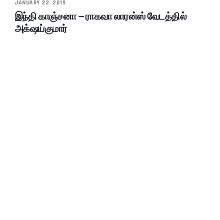
JANUARY 22, 2019
இந்தி காஞ்சனா – ராகவா லாரன்ஸ் வேடத்தில்
அக்‌ஷய்குமார்