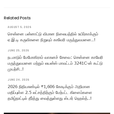
Related Posts
AUGUST 5, 2026
சென்னை பன்னாட்டு விமான நிலையத்தில் உயிர்காக்கும்
ஏ.இ.டி கருவிகளை நிறுவும் காவேரி மருத்துவமனை..!
JUNE 25, 2026
நடமாடும் மேமோகிராம் வாகனச் சேவை: சென்னை காவேரி
மருத்துவமனை மற்றும் லயன்ஸ் மாவட்டம் 3241C-ன் கூட்டு
முயற்சி..!
JUNE 24, 2026
2026 நிதியாண்டில் ₹1,606 கோடிக்கும் அதிமான
மதிப்புள்ள 2.5 லட்சத்திற்கும் மேற்பட்ட கிளைம்களை
தமிழ்நாட்டில் தீர்த்து வைத்துள்ளது ஸ்டார் ஹெல்த்..!