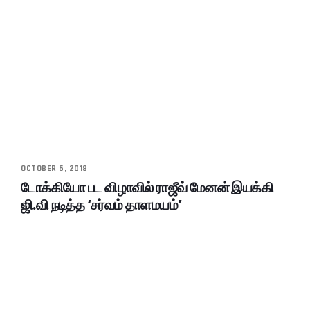
OCTOBER 6, 2018
டோக்கியோ பட விழாவில் ராஜீவ் மேனன் இயக்கி
ஜி.வி நடித்த ‘சர்வம் தாளமயம்’