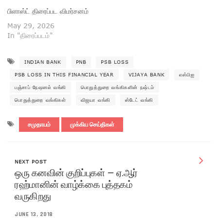
பிளாஸ்ட் திரைப்பட விமர்சனம்
May 29, 2026
In "திரைப்படம்"
INDIAN BANK
PNB
PSB LOSS
PSB LOSS IN THIS FINANCIAL YEAR
VIJAYA BANK
எஸ்பிஐ
பஞ்சாப் நேஷனல் வங்கி
பொதுத்துறை வங்கிகளின் நஷ்டம்
பொதுத்துறை வங்கிகள்
விஜயா வங்கி
ஸ்டேட் வங்கி
சமுதாயம்
முக்கிய செய்திகள்
NEXT POST
ஒரு கனவின் குறிப்புகள் – ஏ.ஆர்
ரஹ்மானின் வாழ்க்கை புத்தகம்
வருகிறது
JUNE 13, 2018