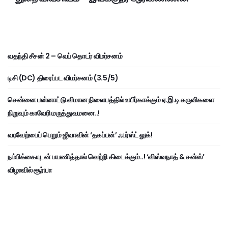
வதந்தி சீசன் 2 – வெப் தொடர் விமர்சனம்
டிசி (DC) திரைப்பட விமர்சனம் (3.5/5)
சென்னை பன்னாட்டு விமான நிலையத்தில் உயிர்காக்கும் ஏ.இ.டி கருவிகளை
நிறுவும் காவேரி மருத்துவமனை..!
வரவேற்பைப் பெறும் ஜீவாவின் ‘தகப்பன்’ ஃபர்ஸ்ட் லுக்!
நம்பிக்கையுடன் பயணித்தால் வெற்றி கிடைக்கும்..! ‘விஸ்வநாத் & சன்ஸ்’
விழாவில் சூர்யா