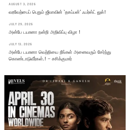
AUGUST 3, 2026
வரவேற்பைப் பெறும் ஜீவாவின் ‘தகப்பன்’ ஃபர்ஸ்ட் லுக்!
JULY 29, 2026
அன்பே டயானா நன்றி அறிவிப்பு விழா !
JULY 13, 2026
அன்பே டயானா வெற்றியை நீங்கள் அனைவரும் சேர்ந்து
கொண்டாடுவீர்கள்.! – சசிக்குமார்