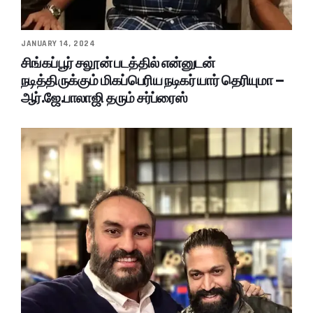
JANUARY 14, 2024
சிங்கப்பூர் சலூன் படத்தில் என்னுடன்
நடித்திருக்கும் மிகப்பெரிய நடிகர் யார் தெரியுமா –
ஆர்.ஜே.பாலாஜி தரும் சர்ப்ரைஸ்