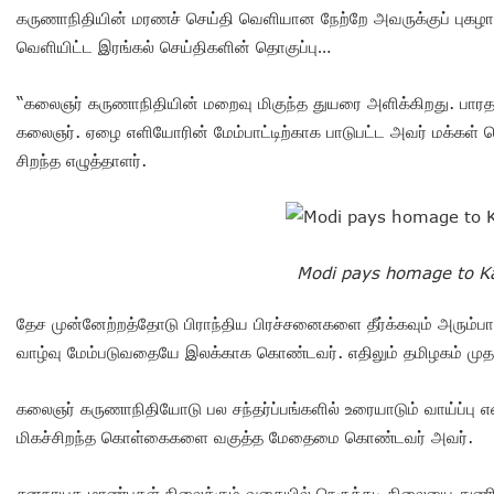
கருணாநிதியின் மரணச் செய்தி வெளியான நேற்றே அவருக்குப் புகழாரம் 
வெளியிட்ட இரங்கல் செய்திகளின் தொகுப்பு…
“கலைஞர் கருணாநிதியின் மறைவு மிகுந்த துயரை அளிக்கிறது. பா
கலைஞர். ஏழை எளியோரின் மேம்பாட்டிற்காக பாடுபட்ட அவர் மக்கள் செ
சிறந்த எழுத்தாளர்.
Modi pays homage to Ka
தேச முன்னேற்றத்தோடு பிராந்திய பிரச்சனைகளை தீர்க்கவும் அரும்ப
வாழ்வு மேம்படுவதையே இலக்காக கொண்டவர். எதிலும் தமிழகம் மு
கலைஞர் கருணாநிதியோடு பல சந்தர்ப்பங்களில் உரையாடும் வாய்ப்பு 
மிகச்சிறந்த கொள்கைகளை வகுத்த மேதைமை கொண்டவர் அவர்.
சனநாயக மாண்புகள் நிலைக்கும் வகையில் நெருக்கடி நிலையை துணிவோ