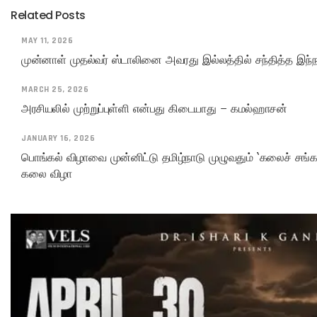
Related Posts
MAY 11, 2026
முன்னாள் முதல்வர் ஸ்டாலினை அவரது இல்லத்தில் சந்தித்த இந்நா
MARCH 25, 2026
அரசியலில் முற்றுப்புள்ளி என்பது கிடையாது – கமல்ஹாசன்
JANUARY 16, 2026
பொங்கல் விழாவை முன்னிட்டு தமிழ்நாடு முழுவதும் ‘கலைச் சங்கம
கலை விழா