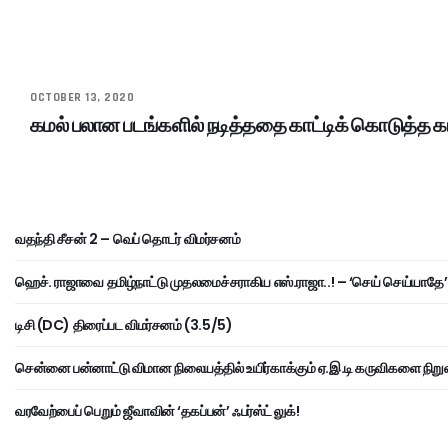
OCTOBER 13, 2020
கமல் பலான படங்களில் நடித்ததை காட்டிக் கொடுத்த கா
வதந்தி சீசன் 2 – வெப் தொடர் விமர்சனம்
ஹெச். ராஜாவை தமிழ்நாட்டு முதலமைச்சராகிய எஸ்.ராஜா..! – ‘செய் செய்யாதே’ 
டிசி (DC) திரைப்பட விமர்சனம் (3.5/5)
சென்னை பன்னாட்டு விமான நிலையத்தில் உயிர்காக்கும் ஏ.இ.டி கருவிகளை நிறு
வரவேற்பைப் பெறும் ஜீவாவின் ‘தகப்பன்’ ஃபர்ஸ்ட் லுக்!