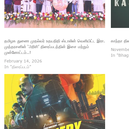
தமிழக துணை முதல்வர் உதயநிதி ஸ்டாலின் வெளியிட்ட இரா.‌
காந்தா தி
முத்தரசனின் ‘அரிசி’ திரைப்படத்தின் இசை மற்றும்
Novembe
முன்னோட்டம்..!
In "Bhag
February 14, 2026
In "திரைப்படம்"