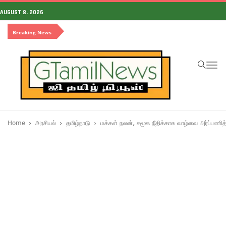
AUGUST 8, 2026
Breaking News
To
na
Home
அரசியல்
தமிழ்நாடு
மக்கள் நலன், சமூக நீதிக்காக வாழ்வை அர்ப்பணி