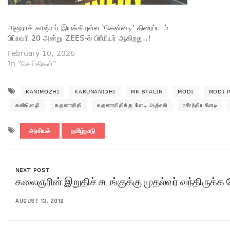
அனுராக் காஷ்யப் இயக்கியுள்ள ‘கென்னடி’ திரைப்படம்
பிப்ரவரி 20 அன்று ZEE5-ல் பிரீமியர் ஆகிறது..!
February 10, 2026
In "செய்திகள்"
KANIMOZHI
KARUNANIDHI
MK STALIN
MODI
MODI 
கனிமொழி
கருணாநிதி
கருணாநிதிக்கு மோடி அஞ்சலி
நரேந்திர மோடி
அரசியல்
தமிழ்நாடு
NEXT POST
கலைஞரின் இறுதிச் சடங்குக்கு முதல்வர் வந்திருக்
AUGUST 13, 2018