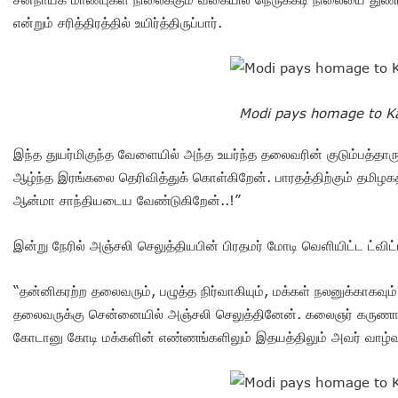
என்றும் சரித்திரத்தில் உயிர்த்திருப்பார்.
Modi pays homage to Ka
இந்த துயர்மிகுந்த வேளையில் அந்த உயர்ந்த தலைவரின் குடும்பத்தா
ஆழ்ந்த இரங்கலை தெரிவித்துக் கொள்கிறேன். பாரதத்திற்கும் தமிழகத
ஆன்மா சாந்தியடைய வேண்டுகிறேன்..!”
இன்று நேரில் அஞ்சலி செலுத்தியபின் பிரதமர் மோடி வெளியிட்ட ட்விட்
“தன்னிகரற்ற தலைவரும், பழுத்த நிர்வாகியும், மக்கள் நலனுக்காகவும
தலைவருக்கு சென்னையில் அஞ்சலி செலுத்தினேன். கலைஞர் கருணாநி
கோடானு கோடி மக்களின் எண்ணங்களிலும் இதயத்திலும் அவர் வாழ்வா