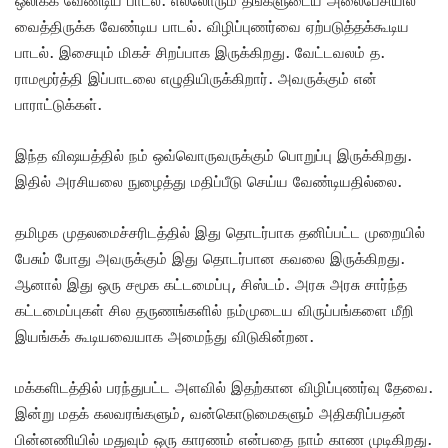
ஒலிக்க வேண்டிய பாடல். எல்லோரும் தங்களுடைய அலைபேசியில்
வைத்திருக்க வேண்டிய பாடல். விழிப்புணர்வை ஏற்படுத்தக்கூடிய
பாடல். இசையும் மிகச் சிறப்பாக இருக்கிறது. வேட்டவலம் த.
ராமமூர்த்தி இப்பாடலை எழுதியிருக்கிறார். அவருக்கும் என்
பாராட்டுக்கள்.
இந்த விஷயத்தில் நம் ஒவ்வொருவருக்கும் பொறுப்பு இருக்கிறது.
இதில் அரசியலை நுழைத்து மதிப்பீடு செய்ய வேண்டியதில்லை.
தமிழக முதலமைச்சரிடத்தில் இது தொடர்பாக தனிப்பட்ட முறையில்
பேசும் போது அவருக்கும் இது தொடர்பான கவலை இருக்கிறது.‌
ஆனால் இது ஒரு சமூக கட்டமைப்பு, சிஸ்டம். அரசு அரசு சார்ந்த
கட்டமைப்புகள் சில தருணங்களில் நம்முடைய விருப்பங்களை மீறி
இயங்கக் கூடியவையாக அமைந்து விடுகின்றன.‌
மக்களிடத்தில் பரந்துபட்ட அளவில் இதற்கான விழிப்புணர்வு தேவை.
இன்று மதக் கலவரங்களும், வன்கொடுமைகளும் அதிகரிப்பதன்
பின்னணியில் மதுவும் ஒரு காரணம் என்பதை நாம் காண முடிகிறது.