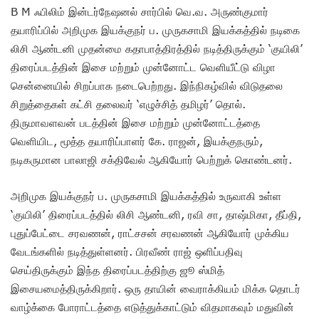
B M ஃபிலிம் இன்டர்நேஷனல் சார்பில் வெ.வ. அருண்குமார்
தயாரிப்பில் அறிமுக இயக்குநர் ப. முருகசாமி இயக்கத்தில் நடிகை
லிசி ஆண்டனி முதன்மை கதாபாத்திரத்தில் நடித்திருக்கும் ‘குயிலி’
திரைப்படத்தின் இசை மற்றும் முன்னோட்ட வெளியீட்டு விழா
சென்னையில் சிறப்பாக நடைபெற்றது. இந்நிகழ்வில் விடுதலை
சிறுத்தைகள் கட்சி தலைவர் ‘எழுச்சித் தமிழர்’ தொல்.
திருமாவளவன் படத்தின் இசை மற்றும் முன்னோட்டத்தை
வெளியிட, மூத்த தயாரிப்பாளர் கே. ராஜன், இயக்குநரும்,
நடிகருமான பாலாஜி சக்திவேல் ஆகியோர் பெற்றுக் கொண்டனர்.
அறிமுக இயக்குநர் ப. முருகசாமி இயக்கத்தில் உருவாகி உள்ள
‘குயிலி’ திரைப்படத்தில் லிசி ஆண்டனி, ரவி சா, தாஷ்மிகா, தீப்தி,
புதுப்பேட்டை சரவணன், ராட்சசன் சரவணன் ஆகியோர் முக்கிய
வேடங்களில் நடித்துள்ளனர். பிரவீண் ராஜ் ஒளிப்பதிவு
செய்திருக்கும் இந்த திரைப்படத்திற்கு ஜூ ஸ்மித்
இசையமைத்திருக்கிறார். ஒரு தாயின் வைராக்கியம் மிக்க தொடர்
வாழ்க்கை போராட்டத்தை எடுத்துக்காட்டும் விதமாகவும் மதுவின்