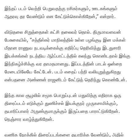
இந்தப் படம் வெற்றி பெறுவதற்கு ரசிகர்களும், ஊடகங்களும்
ஆதரவு தர வேண்டும் என கேட்டுக்கொள்கிறேன்,” என்றார்.
விடுதலை சிறுத்தைகள் கட்சி தலைவர் தொல். திருமாவளவன்
பேசுகையில், ”சத்தீஸ்கர் மாநிலத்தில் உள்ள பழங்குடி இன மக்கள்
மீதான ராணுவ நடவடிக்கைக்கு எதிர்ப்பு தெரிவித்து இடதுசாரி
இயக்கங்கள் நடத்திய ஆர்ப்பாட்டத்தில் கலந்து கொண்டதால் இங்கு
இந்நிகழ்ச்சிக்கு வர தாமதமானது. இப்படத்தின் பாடல் ஒன்றை
மேடையிலேயே கேட்டேன். படம் எதைப் பற்றி வலியுறுத்துகிறது
என்பதனை அண்ணன் ராஜனிடம் கேட்டுத் தெரிந்து கொண்டேன்.
இந்த கால சூழலில் சமூக பொறுப்புடன் மதுவிற்கு எதிராக ஒரு
திரைப்படம் எடுக்கும் துணிச்சல் இயக்குநர் முருகசாமிக்கும்,
தயாரிப்பாளர் அருண்குமாருக்கும் இருப்பதை பாராட்டுகிறேன்.
நெஞ்சார வாழ்த்துகிறேன்.
வணிக நோக்கில் திரைப்படங்களை தயாரிக்க வேண்டும், அதில்