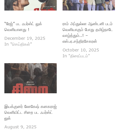
“ரேஜ்” பட ஃபர்ஸ்ட் லுக்
ராம் அப்துல்லா ஆண்டனி படம்
வெளியானது !
வெளியாகும் போது தமிழ்நாடே
வாழ்த்தும்..! –
December 19, 2025
எஸ்.ஏ.சந்திரசேகரன்
In "செய்திகள்"
October 10, 2025
In "திரைப்படம்"
இயக்குனர் லோகேஷ் கனகராஜ்
வெளியிட்ட சிறை பட ஃபர்ஸ்ட்
லுக்
August 9, 2025