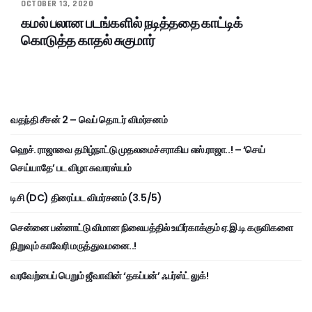
OCTOBER 13, 2020
கமல் பலான படங்களில் நடித்ததை காட்டிக்
கொடுத்த காதல் சுகுமார்
வதந்தி சீசன் 2 – வெப் தொடர் விமர்சனம்
ஹெச். ராஜாவை தமிழ்நாட்டு முதலமைச்சராகிய எஸ்.ராஜா..! – ‘செய்
செய்யாதே’ பட விழா சுவாரஸ்யம்
டிசி (DC) திரைப்பட விமர்சனம் (3.5/5)
சென்னை பன்னாட்டு விமான நிலையத்தில் உயிர்காக்கும் ஏ.இ.டி கருவிகளை
நிறுவும் காவேரி மருத்துவமனை..!
வரவேற்பைப் பெறும் ஜீவாவின் ‘தகப்பன்’ ஃபர்ஸ்ட் லுக்!