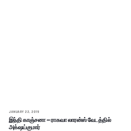
JANUARY 22, 2019
இந்தி காஞ்சனா – ராகவா லாரன்ஸ் வேடத்தில்
அக்‌ஷய்குமார்