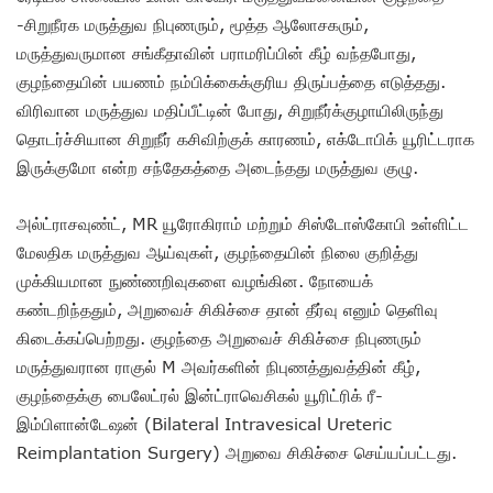
-சிறுநீரக மருத்துவ நிபுணரும், மூத்த ஆலோசகரும்,
மருத்துவருமான சங்கீதாவின் பராமரிப்பின் கீழ் வந்தபோது,
குழந்தையின் பயணம் நம்பிக்கைக்குரிய திருப்பத்தை எடுத்தது.
விரிவான மருத்துவ மதிப்பீட்டின் போது, சிறுநீர்க்குழாயிலிருந்து
தொடர்ச்சியான சிறுநீர் கசிவிற்குக் காரணம், எக்டோபிக் யூரிட்டராக
இருக்குமோ என்ற சந்தேகத்தை அடைந்தது மருத்துவ குழு.
அல்ட்ராசவுண்ட், MR யூரோகிராம் மற்றும் சிஸ்டோஸ்கோபி உள்ளிட்ட
மேலதிக மருத்துவ ஆய்வுகள், குழந்தையின் நிலை குறித்து
முக்கியமான நுண்ணறிவுகளை வழங்கின. நோயைக்
கண்டறிந்ததும், அறுவைச் சிகிச்சை தான் தீர்வு எனும் தெளிவு
கிடைக்கப்பெற்றது. குழந்தை அறுவைச் சிகிச்சை நிபுணரும்
மருத்துவரான ராகுல் M அவர்களின் நிபுணத்துவத்தின் கீழ்,
குழந்தைக்கு பைலேட்ரல் இன்ட்ராவெசிகல் யூரிட்ரிக் ரீ-
இம்பிளான்டேஷன் (Bilateral Intravesical Ureteric
Reimplantation Surgery) அறுவை சிகிச்சை செய்யப்பட்டது.