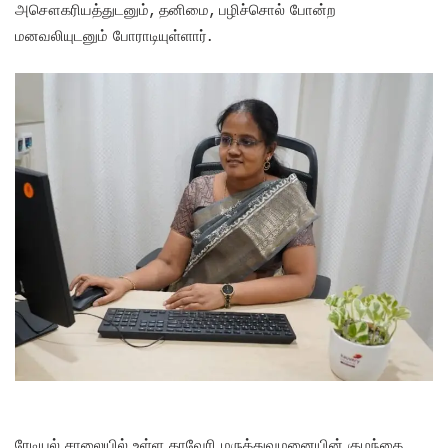
அசௌகரியத்துடனும், தனிமை, பழிச்சொல் போன்ற
மனவலியுடனும் போராடியுள்ளார்.
ரேடியல் சாலையில் உள்ள காவேரி மருத்துவமனையின் குழந்தை