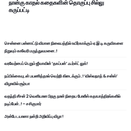
நான்கு காதல் கதைகளின் தொகுப்பு சில்லு
கருப்பட்டி
சென்னை பன்னாட்டு விமான நிலையத்தில் உயிர்காக்கும் ஏ.இ.டி கருவிகளை
நிறுவும் காவேரி மருத்துவமனை..!
வரவேற்பைப் பெறும் ஜீவாவின் ‘தகப்பன்’ ஃபர்ஸ்ட் லுக்!
நம்பிக்கையுடன் பயணித்தால் வெற்றி கிடைக்கும்..! ‘விஸ்வநாத் & சன்ஸ்’
விழாவில் சூர்யா
வதந்தி சீசன் 2 வெளியான பிறகு நான் நிறைய போலீஸ் கதாபாத்திரங்களில்
நடிப்பேன்..! – சசிகுமார்
அன்பே டயானா நன்றி அறிவிப்பு விழா !