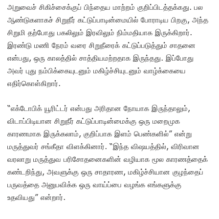
அறுவைச் சிகிச்சைக்குப் பிந்தைய மாற்றம் குறிப்பிடத்தக்கது. பல
ஆண்டுகளாகச் சிறுநீர் கட்டுப்பாடின்மையில் போராடிய பிறகு, அந்த
சிறுமி தற்போது பகலிலும் இரவிலும் நிம்மதியாக இருக்கிறார்.
இரண்டு மணி நேரம் வரை சிறுநீரைக் கட்டுப்படுத்தும் சாதனை
என்பது, ஒரு காலத்தில் சாத்தியமற்றதாக இருந்தது. இப்போது
அவர் புது நம்பிக்கையுடனும் மகிழ்ச்சியுடனும் வாழ்க்கையை
எதிர்கொள்கிறார்.
“எக்டோபிக் யூரிட்டர் என்பது அரிதான நோயாக இருந்தாலும்,
விடாப்பிடியான சிறுநீர் கட்டுப்பாடின்மைக்கு ஒரு மறைமுக
காரணமாக இருக்கலாம், குறிப்பாக இளம் பெண்களில்” என்று
மருத்துவர் சங்கீதா விளக்கினார். “இந்த விஷயத்தில், விரிவான
வரலாறு மருத்துவ பரிசோதனைகளின் வழியாக மூல காரணத்தைக்
கண்டறிந்து, அவளுக்கு ஒரு சாதாரண, மகிழ்ச்சியான குழந்தைப்
பருவத்தை அனுபவிக்க ஒரு வாய்ப்பை வழங்க எங்களுக்கு
உதவியது” என்றார்.