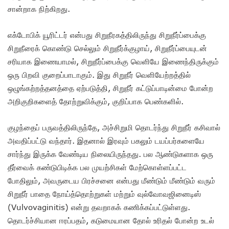
சான்றாக நிற்கிறது.
எக்டோபிக் யூரிட்டர் என்பது சிறுநீரகத்திலிருந்து சிறுநீர்ப்பைக்கு
சிறுநீரைக் கொண்டு செல்லும் சிறுநீர்க்குழாய், சிறுநீர்ப்பையுடன்
சரியாக இணையாமல், சிறுநீர்ப்பைக்கு வெளியே இணைந்திருக்கும்
ஒரு பிறவி குறைப்பாடாகும். இது சிறுநீர் வெளியேற்றத்தில்
ஒழுங்கற்றத்தனத்தை ஏற்படுத்தி, சிறுநீர் கட்டுப்பாடின்மை போன்ற
அறிகுறிகளைத் தோற்றுவிக்கும், குறிப்பாக பெண்களில்.
குழந்தைப் பருவத்திலிருந்தே, அச்சிறுமி தொடர்ந்து சிறுநீர் கசிவால்
அவதிப்பட்டு வந்தார். இதனால் இரவும் பகலும் டயப்பர்களையே
சார்ந்து இருக்க வேண்டிய நிலையிருந்தது. பல ஆண்டுகளாக ஒரு
தீர்வைக் கண்டுபிடிக்க பல முயற்சிகள் மேற்கொள்ளப்பட்ட
போதிலும், அவருடைய பிரச்சனை என்பது மீண்டும் மீண்டும் வரும்
சிறுநீர் பாதை நோய்த்தொற்றுகள் மற்றும் வுல்வோவஜினைடிஸ்
(Vulvovaginitis) என்று தவறாகக் கணிக்கப்பட்டுள்ளது.
தொடர்ச்சியான ஈரப்பதம், கடுமையான தோல் உரிதல் போன்ற உடல்