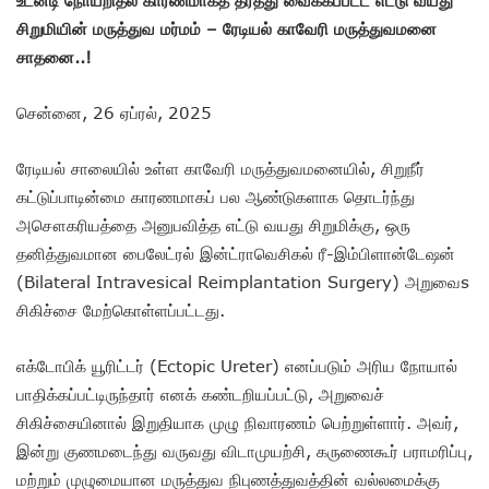
சிறுமியின் மருத்துவ மர்மம் – ரேடியல் காவேரி மருத்துவமனை
சாதனை..!
சென்னை, 26 ஏப்ரல், 2025
ரேடியல் சாலையில் உள்ள காவேரி மருத்துவமனையில், சிறுநீர்
கட்டுப்பாடின்மை காரணமாகப் பல ஆண்டுகளாக தொடர்ந்து
அசௌகரியத்தை அனுபவித்த எட்டு வயது சிறுமிக்கு, ஒரு
தனித்துவமான பைலேட்ரல் இன்ட்ராவெசிகல் ரீ-இம்பிளான்டேஷன்
(Bilateral Intravesical Reimplantation Surgery) அறுவைs
சிகிச்சை மேற்கொள்ளப்பட்டது.
எக்டோபிக் யூரிட்டர் (Ectopic Ureter) எனப்படும் அரிய நோயால்
பாதிக்கப்பட்டிருந்தார் எனக் கண்டறியப்பட்டு, அறுவைச்
சிகிச்சையினால் இறுதியாக முழு நிவாரணம் பெற்றுள்ளார். அவர்,
இன்று குணமடைந்து வருவது விடாமுயற்சி, கருணைகூர் பராமரிப்பு,
மற்றும் முழுமையான மருத்துவ நிபுணத்துவத்தின் வல்லமைக்கு