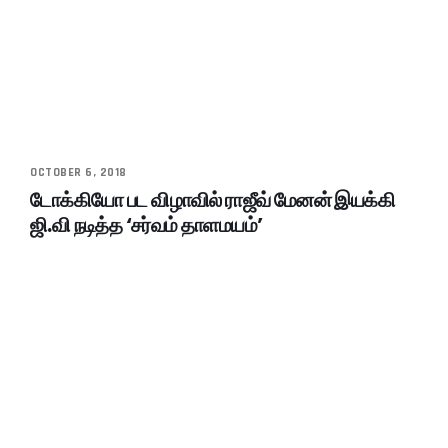
OCTOBER 6, 2018
டோக்கியோ பட விழாவில் ராஜீவ் மேனன் இயக்கி
ஜி.வி நடித்த ‘சர்வம் தாளமயம்’