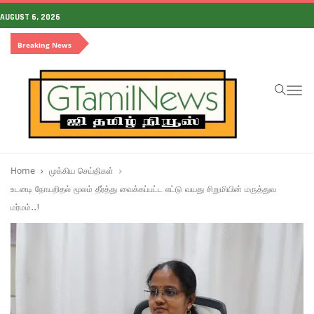
AUGUST 6, 2026
Breaking News
To
na
Home
முக்கிய செய்திகள்
உடனடி நோயறிதல் மூலம் தீர்த்து வைக்கப்பட்ட எட்டு வயது சிறுமியின் மருத்துவ
மர்மம்..!