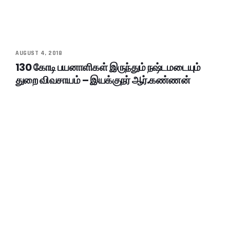
AUGUST 4, 2018
130 கோடி பயனாளிகள் இருந்தும் நஷ்டமடையும்
துறை விவசாயம் – இயக்குநர் ஆர்.கண்ணன்