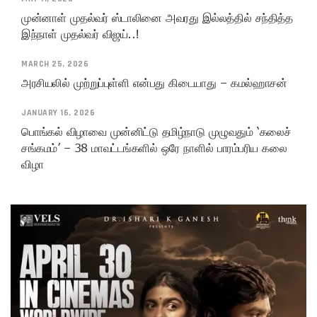
முன்னாள் முதல்வர் ஸ்டாலினை அவரது இல்லத்தில் சந்தித்த
இந்நாள் முதல்வர் விஜய்..!
MARCH 25, 2026
அரசியலில் முற்றுப்புள்ளி என்பது கிடையாது – கமல்ஹாசன்
JANUARY 16, 2026
பொங்கல் விழாவை முன்னிட்டு தமிழ்நாடு முழுவதும் ‘கலைச்
சங்கமம்’ – 38 மாவட்டங்களில் ஒரே நாளில் பாரம்பரிய கலை
விழா