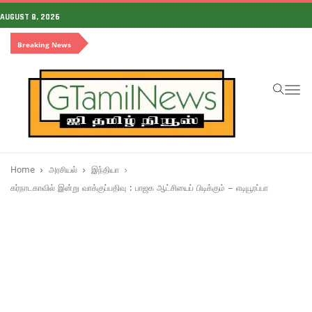
AUGUST 8, 2026
Breaking News
To
na
Home
அரசியல்
இந்தியா
கர்நாடகாவில் இன்று வாக்குப்பதிவு : பாஜக ஆட்சியைப் பிடிக்கும் – எடியூரப்பா