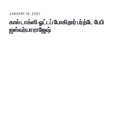
JANUARY 10, 2021
கால் டாக்ஸி ஓட்டப் போகிறார் பர்த்டே பேபி
ஐஸ்வர்யா ராஜேஷ்