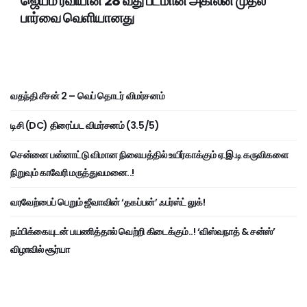
ஜெயம் ரவியின் 28 வது படமான அகிலன் முதல்
பார்வை வெளியானது
வதந்தி சீசன் 2 – வெப் தொடர் விமர்சனம்
டிசி (DC) திரைப்பட விமர்சனம் (3.5/5)
சென்னை பன்னாட்டு விமான நிலையத்தில் உயிர்காக்கும் ஏ.இ.டி கருவிகளை
நிறுவும் காவேரி மருத்துவமனை..!
வரவேற்பைப் பெறும் ஜீவாவின் ‘தகப்பன்’ ஃபர்ஸ்ட் லுக்!
நம்பிக்கையுடன் பயணித்தால் வெற்றி கிடைக்கும்..! ‘விஸ்வநாத் & சன்ஸ்’
விழாவில் சூர்யா