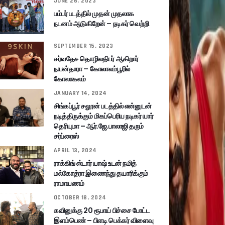
JUNE 26, 2023
பம்பர் படத்தில் முதன் முதலாக
நடனம் ஆடுகிறேன் – நடிகர் வெற்றி
SEPTEMBER 15, 2023
சர்வதேச தொழிலதிபர் ஆகிறார்
நயன்தாரா – கோலாலம்பூரில்
கோலாகலம்
JANUARY 14, 2024
சிங்கப்பூர் சலூன் படத்தில் என்னுடன்
நடித்திருக்கும் மிகப்பெரிய நடிகர் யார்
தெரியுமா – ஆர்.ஜே.பாலாஜி தரும்
சர்ப்ரைஸ்
APRIL 13, 2024
ராக்கிங் ஸ்டார் யாஷ் உடன் நமித்
மல்கோத்ரா இணைந்து தயாரிக்கும்
ராமாயணம்
OCTOBER 18, 2024
கவினுக்கு 20 ரூபாய் பிச்சை போட்ட
இளம்பெண் – பிளடி பெக்கர் விளைவு