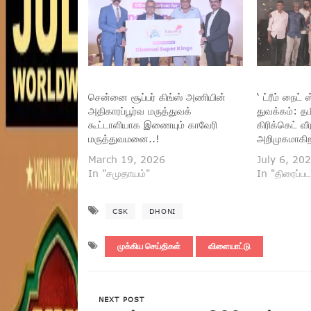
சென்னை சூப்பர் கிங்ஸ் அணியின்
‘ ட்ரீம் நைட்
அதிகாரப்பூர்வ மருத்துவக்
துவக்கம்: த
கூட்டாளியாக இணையும் காவேரி
கிரிக்கெட் வீ
மருத்துவமனை..!
அறிமுகமாகிற
March 19, 2026
July 6, 20
In "சமுதாயம்"
In "திரைப்பட
CSK
DHONI
முக்கிய செய்திகள்
விளையாட்டு
NEXT POST