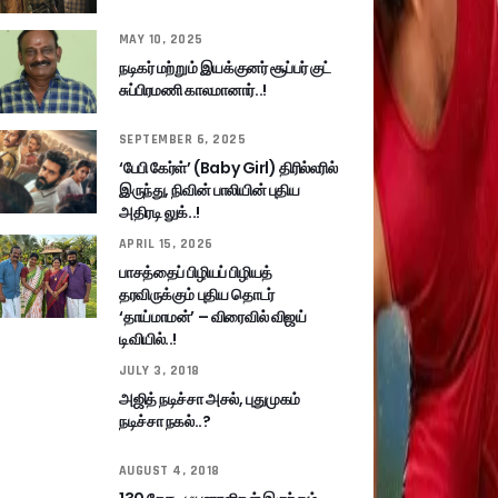
MAY 10, 2025
நடிகர் மற்றும் இயக்குனர் சூப்பர் குட்
சுப்பிரமணி காலமானார்..!
SEPTEMBER 6, 2025
‘பேபி கேர்ள்’ (Baby Girl) திரில்லரில்
இருந்து, நிவின் பாலியின் புதிய
அதிரடி லுக்..!
APRIL 15, 2026
பாசத்தைப் பிழியப் பிழியத்
தரவிருக்கும் புதிய தொடர்
‘தாய்மாமன்’ – விரைவில் விஜய்
டிவியில்..!
JULY 3, 2018
அஜித் நடிச்சா அசல், புதுமுகம்
நடிச்சா நகல்..?
AUGUST 4, 2018