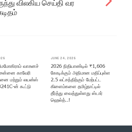
ருந்து விலகிய செய்தி வர
கடிதம்
026
JUNE 24, 2026
 மேமோகிராம் வாகனச்
2026 நிதியாண்டில் ₹1,606
ென்னை காவேரி
கோடிக்கும் அதிமான மதிப்புள்ள
மனை மற்றும் லயன்ஸ்
2.5 லட்சத்திற்கும் மேற்பட்ட
3241C-ன் கூட்டு
கிளைம்களை தமிழ்நாட்டில்
தீர்த்து வைத்துள்ளது ஸ்டார்
ஹெல்த்..!