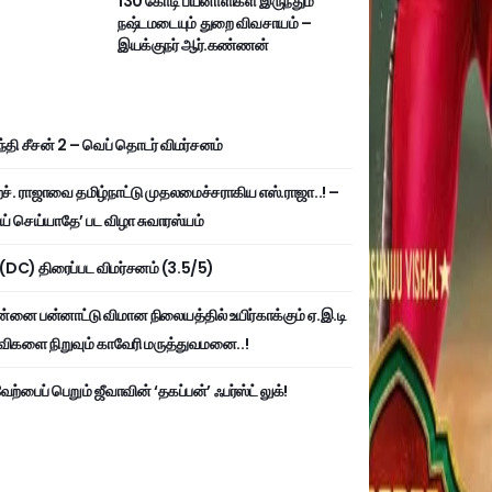
130 கோடி பயனாளிகள் இருந்தும்
நஷ்டமடையும் துறை விவசாயம் –
இயக்குநர் ஆர்.கண்ணன்
்தி சீசன் 2 – வெப் தொடர் விமர்சனம்
். ராஜாவை தமிழ்நாட்டு முதலமைச்சராகிய எஸ்.ராஜா..! –
ய் செய்யாதே’ பட விழா சுவாரஸ்யம்
ி (DC) திரைப்பட விமர்சனம் (3.5/5)
்னை பன்னாட்டு விமான நிலையத்தில் உயிர்காக்கும் ஏ.இ.டி
விகளை நிறுவும் காவேரி மருத்துவமனை..!
ற்பைப் பெறும் ஜீவாவின் ‘தகப்பன்’ ஃபர்ஸ்ட் லுக்!