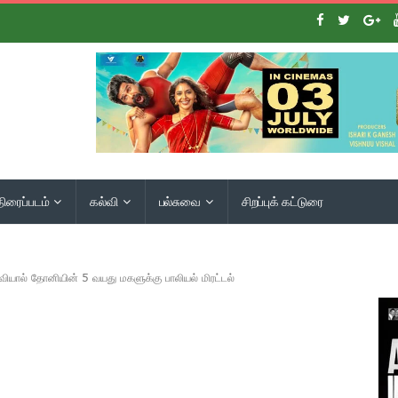
திரைப்படம்
கல்வி
பல்சுவை
சிறப்புக் கட்டுரை
வியால் தோனியின் 5 வயது மகளுக்கு பாலியல் மிரட்டல்