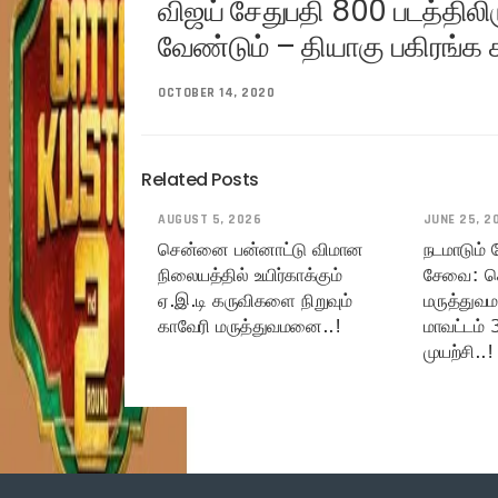
விஜய் சேதுபதி 800 படத்திலி
வேண்டும் – தியாகு பகிரங்க 
OCTOBER 14, 2020
Related Posts
AUGUST 5, 2026
JUNE 25, 2
சென்னை பன்னாட்டு விமான
நடமாடும்
நிலையத்தில் உயிர்காக்கும்
சேவை: ச
ஏ.இ.டி கருவிகளை நிறுவும்
மருத்துவ
காவேரி மருத்துவமனை..!
மாவட்டம் 
முயற்சி..!