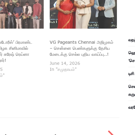
வதந
 ஸ்டோரீஸ்’ பிரமாண்ட
VG Pageants Chennai அறிமுகம்
மிழக சினிமாவில்
– சென்னை பெண்களுக்கு தேசிய
ஹெச
ரர் சுரேஷ் ரெய்னா
மேடைக்கு செல்ல புதிய வாய்ப்பு..!
‘செ
ார்!
June 14, 2026
25
In "சமுதாயம்"
டிச
ம்"
சென
கரு
வரவே