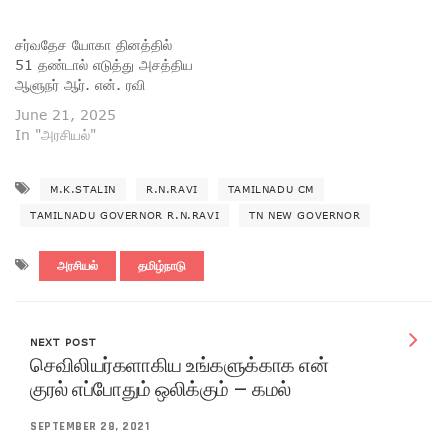
சர்வதேச யோகா தினத்தில்
51 தண்டால் எடுத்து அசத்திய
ஆளுநர் ஆர். என். ரவி
June 21, 2025
In "அரசியல்"
M.K.STALIN
R.N.RAVI
TAMILNADU CM
TAMILNADU GOVERNOR R.N.RAVI
TN NEW GOVERNOR
அரசியல்
தமிழ்நாடு
NEXT POST
செவிலியர்களாகிய உங்களுக்காக என்
குரல் எப்போதும் ஒலிக்கும் – கமல்
SEPTEMBER 28, 2021