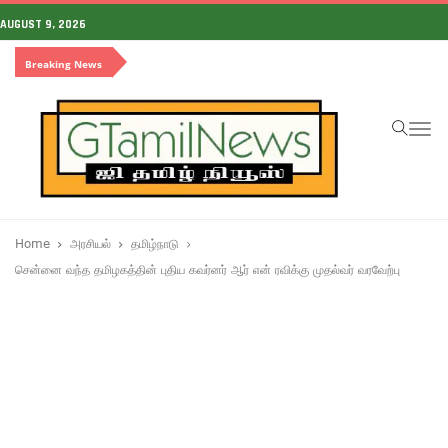
AUGUST 9, 2026
Breaking News
To
na
Home
அரசியல்
தமிழ்நாடு
சென்னை வந்த தமிழகத்தின் புதிய கவர்னர் ஆர் என் ரவிக்கு முதல்வர் வரவேற்பு