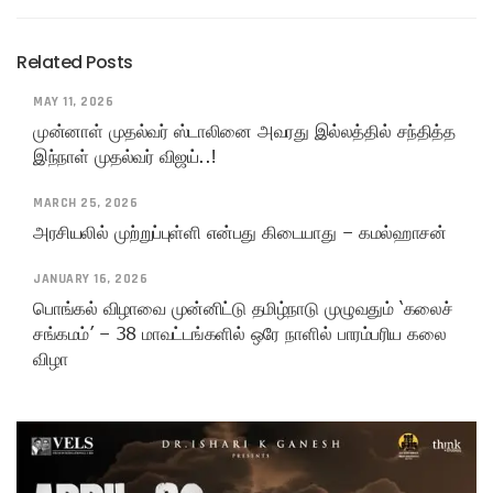
Related Posts
MAY 11, 2026
முன்னாள் முதல்வர் ஸ்டாலினை அவரது இல்லத்தில் சந்தித்த
இந்நாள் முதல்வர் விஜய்..!
MARCH 25, 2026
அரசியலில் முற்றுப்புள்ளி என்பது கிடையாது – கமல்ஹாசன்
JANUARY 16, 2026
பொங்கல் விழாவை முன்னிட்டு தமிழ்நாடு முழுவதும் ‘கலைச்
சங்கமம்’ – 38 மாவட்டங்களில் ஒரே நாளில் பாரம்பரிய கலை
விழா