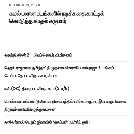
OCTOBER 13, 2020
கமல் பலான படங்களில் நடித்ததை காட்டிக்
கொடுத்த காதல் சுகுமார்
வதந்தி சீசன் 2 – வெப் தொடர் விமர்சனம்
ஹெச். ராஜாவை தமிழ்நாட்டு முதலமைச்சராகிய எஸ்.ராஜா..! – ‘செய்
செய்யாதே’ பட விழா சுவாரஸ்யம்
டிசி (DC) திரைப்பட விமர்சனம் (3.5/5)
சென்னை பன்னாட்டு விமான நிலையத்தில் உயிர்காக்கும் ஏ.இ.டி கருவிகளை
நிறுவும் காவேரி மருத்துவமனை..!
வரவேற்பைப் பெறும் ஜீவாவின் ‘தகப்பன்’ ஃபர்ஸ்ட் லுக்!