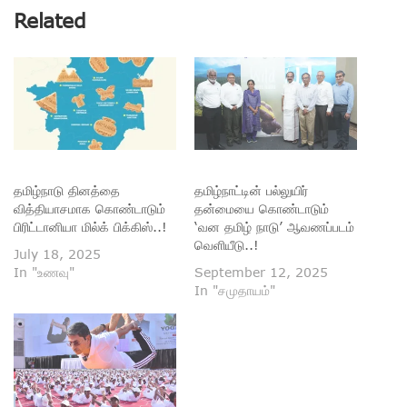
Related
தமிழ்நாடு தினத்தை
தமிழ்நாட்டின் பல்லுயிர்
வித்தியாசமாக கொண்டாடும்
தன்மையை கொண்டாடும்
பிரிட்டானியா மில்க் பிக்கிஸ்..!
‘வன தமிழ் நாடு’ ஆவணப்படம்
வெளியீடு..!
July 18, 2025
In "உணவு"
September 12, 2025
In "சமுதாயம்"