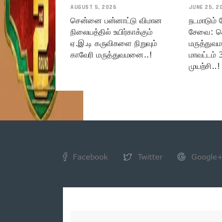
AUGUST 5, 2026
JUNE 25, 2
சென்னை பன்னாட்டு விமான
நடமாடும்
நிலையத்தில் உயிர்காக்கும்
சேவை: ச
ஏ.இ.டி கருவிகளை நிறுவும்
மருத்துவ
காவேரி மருத்துவமனை..!
மாவட்டம் 
முயற்சி..!
Facebook
Twitter
Google
NEWSLETTER