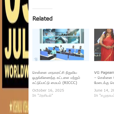
Related
சென்னை மாநகராட்சி நிறுவிய
VG Pageant
ஒருங்கிணைந்த கட்டளை மற்றும்
– சென்னை ப
கட்டுப்பாட்டு மையம் (RICCC)
மேடைக்கு செல
October 16, 2025
June 14, 2
In "அரசியல்"
In "சமுதாயம