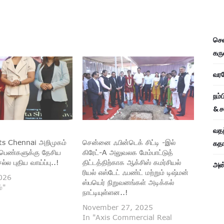
சென
கரு
வரவே
நம்
& ச
வதந
s Chennai அறிமுகம்
சென்னை ஃபின்டெக் சிட்டி -இல்
கதாப
ெண்களுக்கு தேசிய
கிரேட்-A அலுவலக மேம்பாட்டுத்
்ல புதிய வாய்ப்பு..!
திட்டத்திற்காக ஆக்சிஸ் கமர்சியல்
அன்
ரியல் எஸ்டேட் ஃபண்ட் மற்றும் டிஷ்மன்
026
ஸ்பயெர் நிறுவனங்கள் அடிக்கல்
்"
நாட்டியுள்ளன..!
November 27, 2025
In "Axis Commercial Real