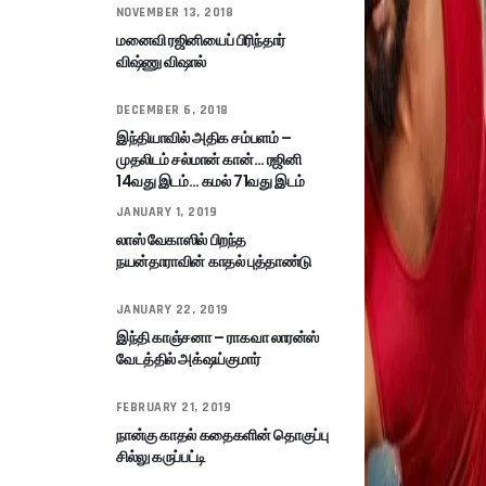
NOVEMBER 13, 2018
மனைவி ரஜினியைப் பிரிந்தார்
விஷ்ணு விஷால்
DECEMBER 6, 2018
இந்தியாவில் அதிக சம்பளம் –
முதலிடம் சல்மான் கான்… ரஜினி
14வது இடம்… கமல் 71வது இடம்
JANUARY 1, 2019
லாஸ் வேகாஸில் பிறந்த
நயன்தாராவின் காதல் புத்தாண்டு
JANUARY 22, 2019
இந்தி காஞ்சனா – ராகவா லாரன்ஸ்
வேடத்தில் அக்‌ஷய்குமார்
FEBRUARY 21, 2019
நான்கு காதல் கதைகளின் தொகுப்பு
சில்லு கருப்பட்டி