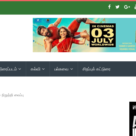
திரைப்படம்
கல்வி
பல்சுவை
சிறப்புக் கட்டுரை
நிறுத்தி வைப்பு