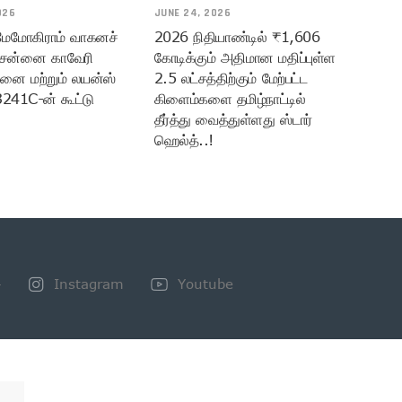
026
JUNE 24, 2026
 மேமோகிராம் வாகனச்
2026 நிதியாண்டில் ₹1,606
ென்னை காவேரி
கோடிக்கும் அதிமான மதிப்புள்ள
மனை மற்றும் லயன்ஸ்
2.5 லட்சத்திற்கும் மேற்பட்ட
3241C-ன் கூட்டு
கிளைம்களை தமிழ்நாட்டில்
தீர்த்து வைத்துள்ளது ஸ்டார்
ஹெல்த்..!
+
Instagram
Youtube