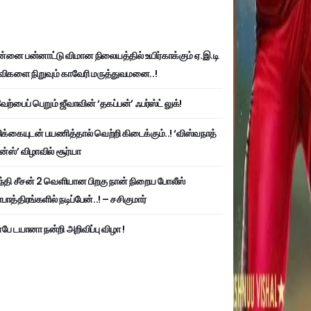
்னை பன்னாட்டு விமான நிலையத்தில் உயிர்காக்கும் ஏ.இ.டி
விகளை நிறுவும் காவேரி மருத்துவமனை..!
ற்பைப் பெறும் ஜீவாவின் ‘தகப்பன்’ ஃபர்ஸ்ட் லுக்!
பிக்கையுடன் பயணித்தால் வெற்றி கிடைக்கும்..! ‘விஸ்வநாத்
ன்ஸ்’ விழாவில் சூர்யா
்தி சீசன் 2 வெளியான பிறகு நான் நிறைய போலீஸ்
ாத்திரங்களில் நடிப்பேன்..! – சசிகுமார்
பே டயானா நன்றி அறிவிப்பு விழா !