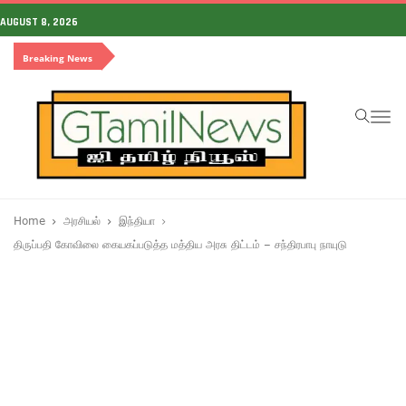
AUGUST 8, 2026
Breaking News
To
na
Home
அரசியல்
இந்தியா
திருப்பதி கோவிலை கையகப்படுத்த மத்திய அரசு திட்டம் – சந்திரபாபு நாயுடு