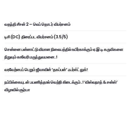
வதந்தி சீசன் 2 – வெப் தொடர் விமர்சனம்
டிசி (DC) திரைப்பட விமர்சனம் (3.5/5)
சென்னை பன்னாட்டு விமான நிலையத்தில் உயிர்காக்கும் ஏ.இ.டி கருவிகளை
நிறுவும் காவேரி மருத்துவமனை..!
வரவேற்பைப் பெறும் ஜீவாவின் ‘தகப்பன்’ ஃபர்ஸ்ட் லுக்!
நம்பிக்கையுடன் பயணித்தால் வெற்றி கிடைக்கும்..! ‘விஸ்வநாத் & சன்ஸ்’
விழாவில் சூர்யா