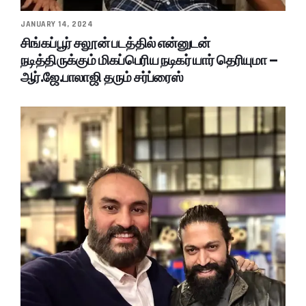
JANUARY 14, 2024
சிங்கப்பூர் சலூன் படத்தில் என்னுடன்
நடித்திருக்கும் மிகப்பெரிய நடிகர் யார் தெரியுமா –
ஆர்.ஜே.பாலாஜி தரும் சர்ப்ரைஸ்