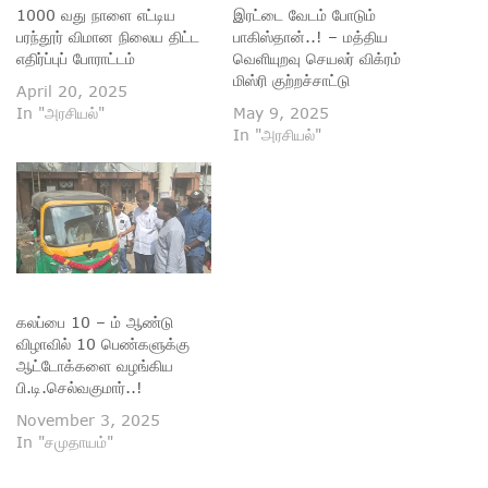
1000 வது நாளை எட்டிய
இரட்டை வேடம் போடும்
பரந்தூர் விமான நிலைய திட்ட
பாகிஸ்தான்..! – மத்திய
எதிர்ப்புப் போராட்டம்
வெளியுறவு செயலர் விக்ரம்
மிஸ்ரி குற்றச்சாட்டு
April 20, 2025
In "அரசியல்"
May 9, 2025
In "அரசியல்"
கலப்பை 10 – ம் ஆண்டு
விழாவில் 10 பெண்களுக்கு
ஆட்டோக்களை வழங்கிய
பி.டி.செல்வகுமார்..!
November 3, 2025
In "சமுதாயம்"