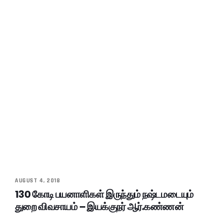
AUGUST 4, 2018
130 கோடி பயனாளிகள் இருந்தும் நஷ்டமடையும்
துறை விவசாயம் – இயக்குநர் ஆர்.கண்ணன்