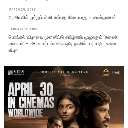
MARCH 25, 2026
அரசியலில் முற்றுப்புள்ளி என்பது கிடையாது – கமல்ஹாசன்
JANUARY 16, 2026
பொங்கல் விழாவை முன்னிட்டு தமிழ்நாடு முழுவதும் ‘கலைச்
சங்கமம்’ – 38 மாவட்டங்களில் ஒரே நாளில் பாரம்பரிய கலை
விழா