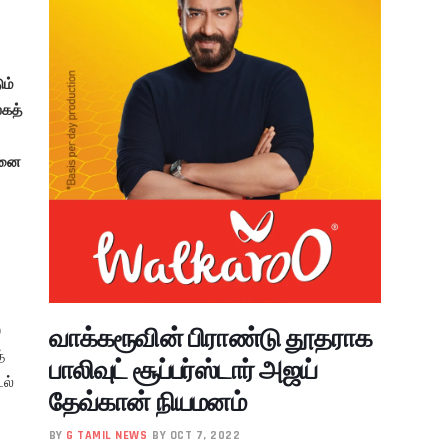
ம்
லகத்
்னை
்
வாக்கரூவின் பிராண்டு தூதராக
்
பாலிவுட் சூப்பர்ஸ்டார் அஜய்
ல்
தேவ்கான் நியமனம்
BY
G TAMIL NEWS
BY OCT 7, 2022