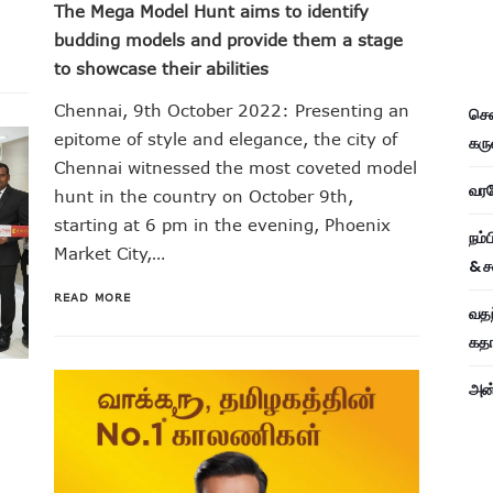
The Mega Model Hunt aims to identify
budding models and provide them a stage
to showcase their abilities
Chennai, 9th October 2022: Presenting an
சென
epitome of style and elegance, the city of
கரு
Chennai witnessed the most coveted model
வரவே
hunt in the country on October 9th,
starting at 6 pm in the evening, Phoenix
நம்
Market City,…
& ச
READ MORE
வதந
கதாப
அன்