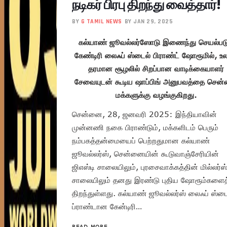
நடிகர் பிரபு திறந்து வைத்தார்!
BY
G TAMIL NEWS
BY JAN 29, 2025
கல்யாண் ஜூவல்லர்ஸோடு இணைந்து செயல்படு
கேண்டிரி லைஃப் ஸ்டைல் பிராண்ட் ஷோரூமில், உ
தரமான சூழலில் சிறப்பான வாடிக்கையாளர்
சேவையுடன் கூடிய ஷாப்பிங் அனுபவத்தை சென
மக்களுக்கு வழங்குகிறது.
சென்னை, 28, ஜனவரி 2025: இந்தியாவின்
முன்னணி நகை பிராண்டும், மக்களிடம் பெரும்
நம்பகத்தன்மையைப் பெற்றதுமான கல்யாண்
ஜூவல்லர்ஸ், சென்னையின் கூடுவாஞ்சேரியின்
ஜிஎஸ்டி சாலையிலும், புரசைவாக்கத்தின் மில்லர்ஸ
சாலையிலும் தனது இரண்டு புதிய ஷோரூம்களைத
திறந்துள்ளது. கல்யாண் ஜூவல்லர்ஸ் லைஃப் ஸ்டை
ப்ராண்டான கேன்டிரி…
READ MORE