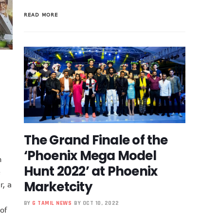
READ MORE
The Grand Finale of the
‘Phoenix Mega Model
n
Hunt 2022’ at Phoenix
e
Marketcity
r, a
BY
G TAMIL NEWS
BY OCT 10, 2022
of