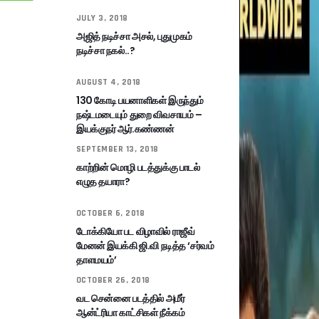
JULY 3, 2018
அஜித் நடிச்சா அசல், புதுமுகம்
நடிச்சா நகல்..?
AUGUST 4, 2018
130 கோடி பயனாளிகள் இருந்தும்
நஷ்டமடையும் துறை விவசாயம் –
இயக்குநர் ஆர்.கண்ணன்
SEPTEMBER 13, 2018
காற்றின் மொழி படத்துக்கு பாடல்
எழுத தயாரா?
OCTOBER 6, 2018
டோக்கியோ பட விழாவில் ராஜீவ்
மேனன் இயக்கி ஜி.வி நடித்த ‘சர்வம்
தாளமயம்’
OCTOBER 26, 2018
வட சென்னை படத்தில் அமீர்
ஆன்ட்ரியா காட்சிகள் நீக்கம்