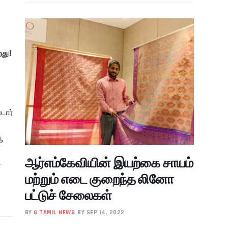
து!
டார்
ஆ
ஆர்எம்கேவியின் இயற்கை சாயம்
்
மற்றும் எடை குறைந்த லினோ
பட்டுச் சேலைகள்
BY
G TAMIL NEWS
BY SEP 14, 2022