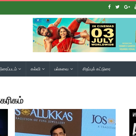
திரைப்படம்
கல்வி
பல்சுவை
சிறப்புக் கட்டுரை
கரிகம்