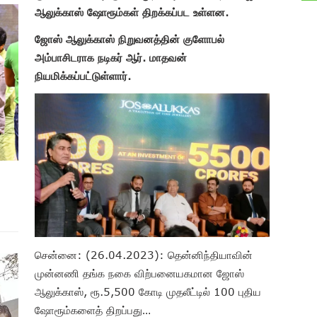
ஆலுக்காஸ் ஷோரூம்கள் திறக்கப்பட உள்ளன.
ஜோஸ் ஆலுக்காஸ் நிறுவனத்தின் குளோபல்
அம்பாசிடராக நடிகர் ஆர். மாதவன்
நியமிக்கப்பட்டுள்ளார்.
சென்னை: (26.04.2023): தென்னிந்தியாவின்
முன்னணி தங்க நகை விற்பனையகமான ஜோஸ்
ஆலுக்காஸ், ரூ.5,500 கோடி முதலீட்டில் 100 புதிய
ஷோரூம்களைத் திறப்பது…