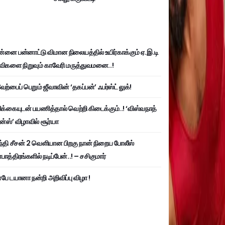
்னை பன்னாட்டு விமான நிலையத்தில் உயிர்காக்கும் ஏ.இ.டி
விகளை நிறுவும் காவேரி மருத்துவமனை..!
ற்பைப் பெறும் ஜீவாவின் ‘தகப்பன்’ ஃபர்ஸ்ட் லுக்!
பிக்கையுடன் பயணித்தால் வெற்றி கிடைக்கும்..! ‘விஸ்வநாத்
ன்ஸ்’ விழாவில் சூர்யா
்தி சீசன் 2 வெளியான பிறகு நான் நிறைய போலீஸ்
ாத்திரங்களில் நடிப்பேன்..! – சசிகுமார்
பே டயானா நன்றி அறிவிப்பு விழா !