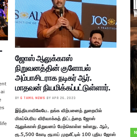
–
ஜோஸ் ஆலுக்காஸ்
நிறுவனத்தின் குளோபல்
அம்பாசிடராக நடிகர் ஆர்.
ent
மாதவன் நியமிக்கப்பட்டுள்ளார்.
ai
BY
G TAMIL NEWS
BY APR 26, 2023
e
es
இந்தியாவிலேயே. தங்க விற்பனைத் துறையில்
மிகப்பெரிய விரிவாக்கத் திட்டத்தை ஜோஸ்
life
ஆலுக்காஸ் நிறுவனம் மேற்கொள்ள உள்ளது. ஆம்,
N
ரூ.5,500 கோடி ரூபாய் முதலீட்டில் 100 புதிய ஜோஸ்