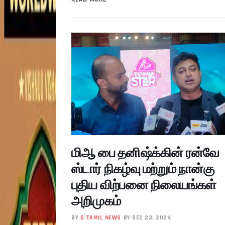
மிஆ பை தனிஷ்க்கின் ரன்வே
ஸ்டார் நிகழ்வு மற்றும் நான்கு
புதிய விற்பனை நிலையங்கள்
அறிமுகம்
BY
G TAMIL NEWS
BY DEC 23, 2024