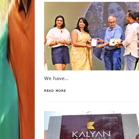
We have…
READ MORE