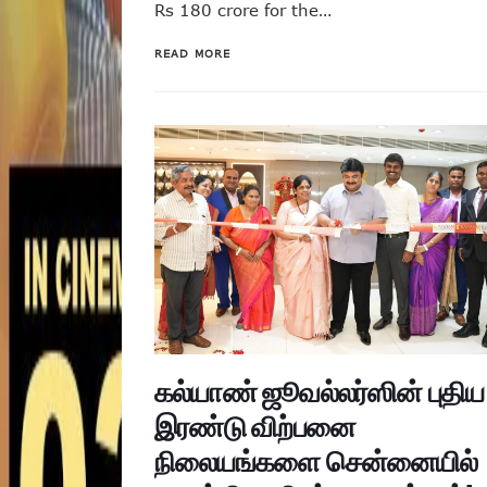
Rs 180 crore for the…
READ MORE
கல்யாண் ஜூவல்லர்ஸின் புதிய
இரண்டு விற்பனை
நிலையங்களை சென்னையில்