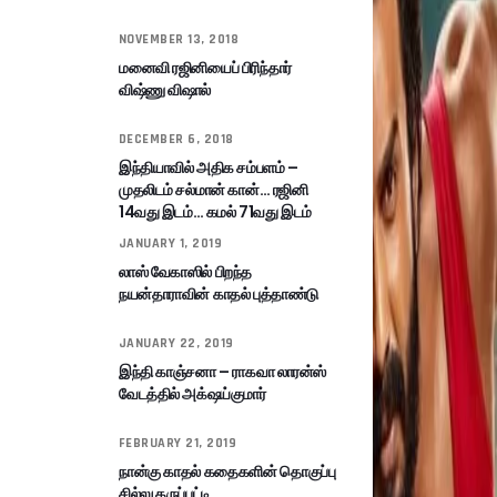
NOVEMBER 13, 2018
மனைவி ரஜினியைப் பிரிந்தார்
விஷ்ணு விஷால்
DECEMBER 6, 2018
இந்தியாவில் அதிக சம்பளம் –
முதலிடம் சல்மான் கான்… ரஜினி
14வது இடம்… கமல் 71வது இடம்
JANUARY 1, 2019
லாஸ் வேகாஸில் பிறந்த
நயன்தாராவின் காதல் புத்தாண்டு
JANUARY 22, 2019
இந்தி காஞ்சனா – ராகவா லாரன்ஸ்
வேடத்தில் அக்‌ஷய்குமார்
FEBRUARY 21, 2019
நான்கு காதல் கதைகளின் தொகுப்பு
சில்லு கருப்பட்டி