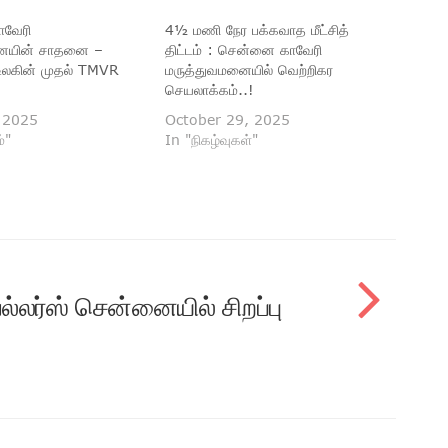
வேரி
4½ மணி நேர பக்கவாத மீட்சித்
னையின் சாதனை –
திட்டம் : சென்னை காவேரி
ு உலகின் முதல் TMVR
மருத்துவமனையில் வெற்றிகர
செயலாக்கம்..!
 2025
October 29, 2025
்"
In "நிகழ்வுகள்"
்லர்ஸ் சென்னையில் சிறப்பு