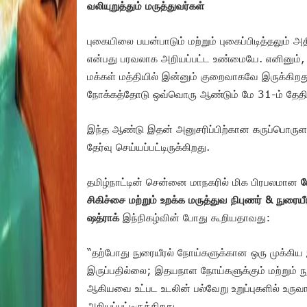
வலியுறுத்தும் மருத்துவர்கள்
புகையிலை பயன்பாடும் மற்றும் புகைப்பிடித்தலும் 
என்பது பரவலாக அறியப்பட்ட உண்மையே. எனினும்,
மக்கள் மத்தியில் இன்னும் குறைவாகவே இருக்கிற
நோக்கத்தோடு ஒவ்வொரு ஆண்டும் மே 31-ம் தேதியன்
இந்த ஆண்டு இதன் அனுசரிப்பிற்கான கருப்பொருள
தேர்வு செய்யப்பட்டிருக்கிறது.
தமிழ்நாட்டின் சென்னை மாநகரில் மிக பிரபலமான
ர
சிகிச்சை மற்றும் உறக்க மருத்துவ நிபுணர் & நுரைய
ஷத்ராக்
இந்நிகழ்வின் போது கூறியதாவது:
“தற்போது நுரையீரல் நோய்களுக்கான ஒரு முக்கிய இ
இருப்பதில்லை; இதயநாள நோய்களுக்கும் மற்றும் நு
ஆகியவை உட்பட உடலின் பல்வேறு உறுப்புகளில் உருவா
அறியப்பட்டிருக்கிறது.