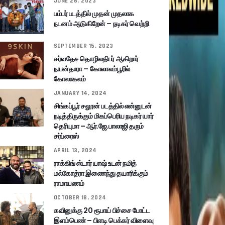
JUNE 26, 2023
பம்பர் படத்தில் முதன் முதலாக
நடனம் ஆடுகிறேன் – நடிகர் வெற்றி
SEPTEMBER 15, 2023
சர்வதேச தொழிலதிபர் ஆகிறார்
நயன்தாரா – கோலாலம்பூரில்
கோலாகலம்
JANUARY 14, 2024
சிங்கப்பூர் சலூன் படத்தில் என்னுடன்
நடித்திருக்கும் மிகப்பெரிய நடிகர் யார்
தெரியுமா – ஆர்.ஜே.பாலாஜி தரும்
சர்ப்ரைஸ்
APRIL 13, 2024
ராக்கிங் ஸ்டார் யாஷ் உடன் நமித்
மல்கோத்ரா இணைந்து தயாரிக்கும்
ராமாயணம்
OCTOBER 18, 2024
கவினுக்கு 20 ரூபாய் பிச்சை போட்ட
இளம்பெண் – பிளடி பெக்கர் விளைவு