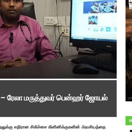
் – ரேலா மருத்துவர் பென்ஹர் ஜோயல்
N
த்தலுக்கு எதிரான சிகிச்சை கிளினிக்குகளின் அவசியத்தை