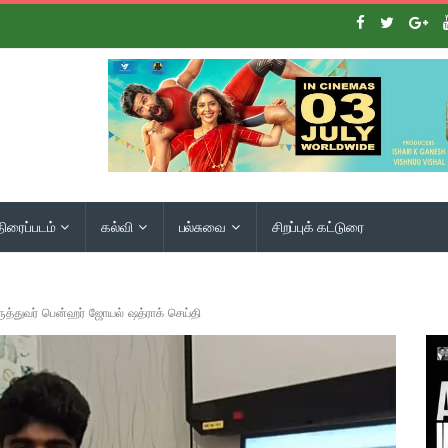
திரைப்படம்
கல்வி
பல்சுவை
சிறப்புக் கட்டுரை
ருத்துவர் பென்ஹர் ஜோயல் ஷத்ராக் செய்தி