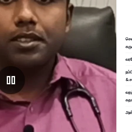
சென
கரு
வரவே
நம்
& ச
வதந
கதாப
அன்