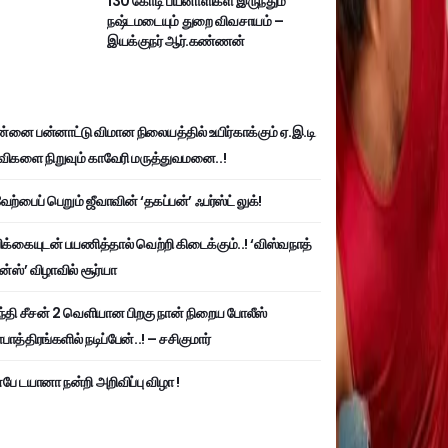
130 கோடி பயனாளிகள் இருந்தும்
நஷ்டமடையும் துறை விவசாயம் –
இயக்குநர் ஆர்.கண்ணன்
்னை பன்னாட்டு விமான நிலையத்தில் உயிர்காக்கும் ஏ.இ.டி
விகளை நிறுவும் காவேரி மருத்துவமனை..!
ற்பைப் பெறும் ஜீவாவின் ‘தகப்பன்’ ஃபர்ஸ்ட் லுக்!
பிக்கையுடன் பயணித்தால் வெற்றி கிடைக்கும்..! ‘விஸ்வநாத்
ன்ஸ்’ விழாவில் சூர்யா
்தி சீசன் 2 வெளியான பிறகு நான் நிறைய போலீஸ்
ாத்திரங்களில் நடிப்பேன்..! – சசிகுமார்
பே டயானா நன்றி அறிவிப்பு விழா !