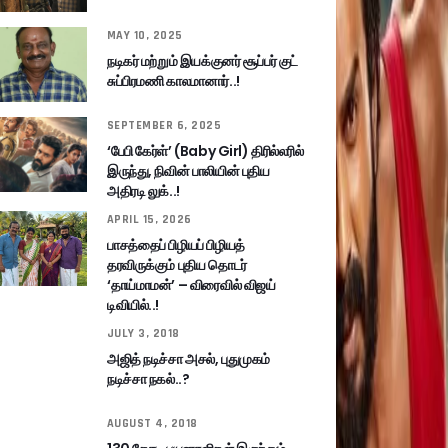
MAY 10, 2025
நடிகர் மற்றும் இயக்குனர் சூப்பர் குட்
சுப்பிரமணி காலமானார்..!
SEPTEMBER 6, 2025
‘பேபி கேர்ள்’ (Baby Girl) திரில்லரில்
இருந்து, நிவின் பாலியின் புதிய
அதிரடி லுக்..!
APRIL 15, 2026
பாசத்தைப் பிழியப் பிழியத்
தரவிருக்கும் புதிய தொடர்
‘தாய்மாமன்’ – விரைவில் விஜய்
டிவியில்..!
JULY 3, 2018
அஜித் நடிச்சா அசல், புதுமுகம்
நடிச்சா நகல்..?
AUGUST 4, 2018