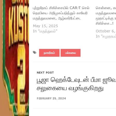
புற்றுநோய் சிகிச்சையில் CAR-T செல்
சென்னை, கா
தெரபியை அறிமுகப்படுத்தும் காவேரி
மருத்துவம
மருத்துவமனை, ஆழ்வார்பேட்டை
மூதாட்டிக்க
சிகிச்சை..!
May 15, 2025
In "மருத்துவம்"
October 6,
In "சமுதாயம
நாகரிகம்
பல்சுவை
NEXT POST
பூஜா ஹெக்டேவுடன் பீமா ஜூவல
சலுகையை வழங்குகிறது
FEBRUARY 25, 2024