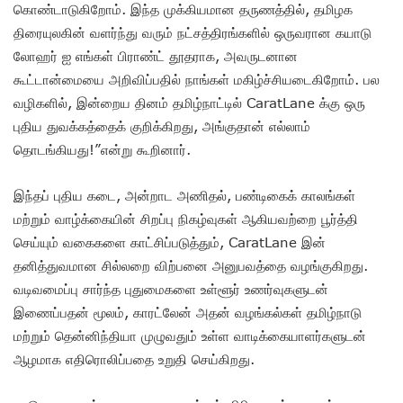
கொண்டாடுகிறோம். இந்த முக்கியமான தருணத்தில், தமிழக
திரையுலகின் வளர்ந்து வரும் நட்சத்திரங்களில் ஒருவரான கயாடு
லோஹர் ஐ எங்கள் பிராண்ட் தூதராக, அவருடனான
கூட்டான்மையை அறிவிப்பதில் நாங்கள் மகிழ்ச்சியடைகிறோம். பல
வழிகளில், இன்றைய தினம் தமிழ்நாட்டில் CaratLane க்கு ஒரு
புதிய துவக்கத்தைக் குறிக்கிறது, அங்குதான் எல்லாம்
தொடங்கியது!”என்று கூறினார்.
இந்தப் புதிய கடை, அன்றாட அணிதல், பண்டிகைக் காலங்கள்
மற்றும் வாழ்க்கையின் சிறப்பு நிகழ்வுகள் ஆகியவற்றை பூர்த்தி
செய்யும் வகைகளை காட்சிப்படுத்தும், CaratLane இன்
தனித்துவமான சில்லறை விற்பனை அனுபவத்தை வழங்குகிறது.
வடிவமைப்பு சார்ந்த புதுமைகளை உள்ளூர் உணர்வுகளுடன்
இணைப்பதன் மூலம், காரட்லேன் அதன் வழங்கல்கள் தமிழ்நாடு
மற்றும் தென்னிந்தியா முழுவதும் உள்ள வாடிக்கையாளர்களுடன்
ஆழமாக எதிரொலிப்பதை உறுதி செய்கிறது.