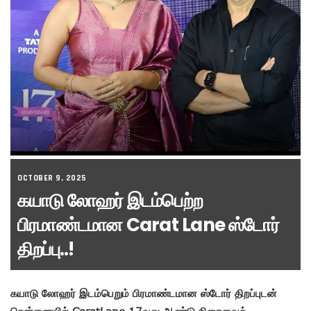
OCTOBER 9, 2025
கயாடு லோஹர் இடம்பெற்ற
பிரமாண்டமான Carat Lane ஸ்டோர்
திறப்பு..!
கயாடு லோஹர் இடம்பெறும் பிரமாண்டமான ஸ்டோர் திறப்புடன்
சென்னையில் CaratLane 17வது ஆண்டு நிறைவைக்