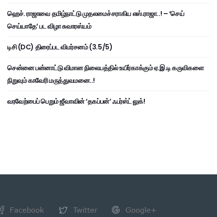
ஹெச். ராஜாவை தமிழ்நாட்டு முதலமைச்சராகிய எஸ்.ராஜா..! – ‘செய்
செய்யாதே’ பட விழா சுவாரஸ்யம்
டிசி (DC) திரைப்பட விமர்சனம் (3.5/5)
சென்னை பன்னாட்டு விமான நிலையத்தில் உயிர்காக்கும் ஏ.இ.டி கருவிகளை
நிறுவும் காவேரி மருத்துவமனை..!
வரவேற்பைப் பெறும் ஜீவாவின் ‘தகப்பன்’ ஃபர்ஸ்ட் லுக்!
Facebook
Twitter
Google+