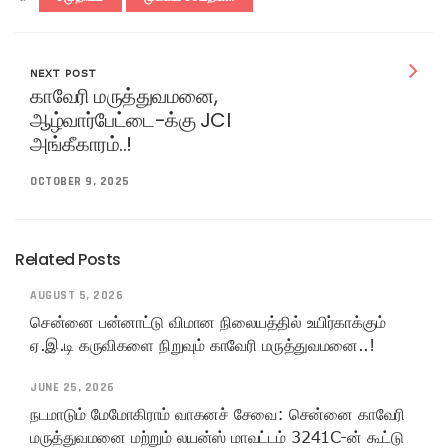
NEXT POST
காவேரி மருத்துவமனை,
ஆழ்வார்பேட்டை-க்கு JCI
அங்கீகாரம்..!
OCTOBER 9, 2025
Related Posts
AUGUST 5, 2026
சென்னை பன்னாட்டு விமான நிலையத்தில் உயிர்காக்கும்
ஏ.இ.டி கருவிகளை நிறுவும் காவேரி மருத்துவமனை..!
JUNE 25, 2026
நடமாடும் மேமோகிராம் வாகனச் சேவை: சென்னை காவேரி
மருத்துவமனை மற்றும் லயன்ஸ் மாவட்டம் 3241C-ன் கூட்டு