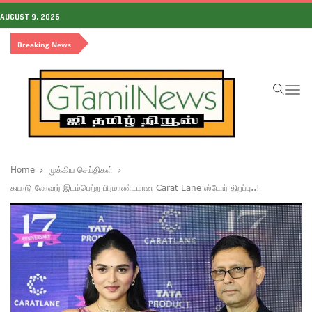
AUGUST 9, 2026
Breaking News
To
na
Home
முக்கிய செய்திகள்
கயாடு லோஹர் இடம்பெற்ற பிரமாண்டமான Carat Lane ஸ்டோர் திறப்பு..!