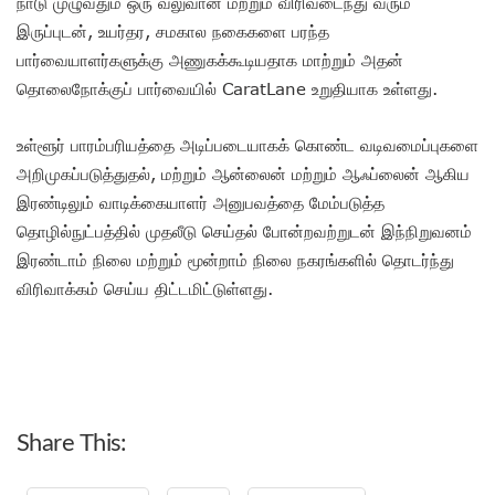
நாடு முழுவதும் ஒரு வலுவான மற்றும் விரிவடைந்து வரும்
இருப்புடன், உயர்தர, சமகால நகைகளை பரந்த
பார்வையாளர்களுக்கு அணுகக்கூடியதாக மாற்றும் அதன்
தொலைநோக்குப் பார்வையில் CaratLane உறுதியாக உள்ளது.
உள்ளூர் பாரம்பரியத்தை அடிப்படையாகக் கொண்ட வடிவமைப்புகளை
அறிமுகப்படுத்துதல், மற்றும் ஆன்லைன் மற்றும் ஆஃப்லைன் ஆகிய
இரண்டிலும் வாடிக்கையாளர் அனுபவத்தை மேம்படுத்த
தொழில்நுட்பத்தில் முதலீடு செய்தல் போன்றவற்றுடன் இந்நிறுவனம்
இரண்டாம் நிலை மற்றும் மூன்றாம் நிலை நகரங்களில் தொடர்ந்து
விரிவாக்கம் செய்ய திட்டமிட்டுள்ளது.
Share This: