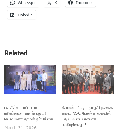
WhatsApp
X
Facebook
LinkedIn
Related
பள்ளிச்சட்டம்பி படம்
கிராண்ட் நியூ கஜாஞ்சி நகைக்
ரசிகர்களை ஏமாற்றாது..! –
கடை NSC போஸ் சாலையின்
டொவினோ தாமஸ் நம்பிக்கை
புதிய அடையாளமாக
மாறியுள்ளது..!
March 31, 2026