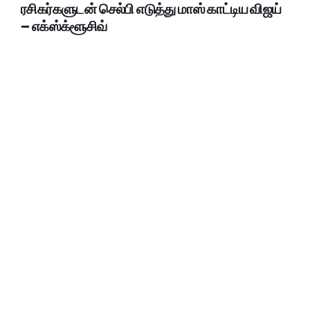
ரசிகர்களுடன் செல்பி எடுத்து மாஸ் காட்டிய விஜய்
– எக்ஸ்க்ளூசிவ்