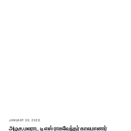
JANUARY 30, 2020
அழகு மலராட டி எஸ் ராகவேந்தர் காலமானார்