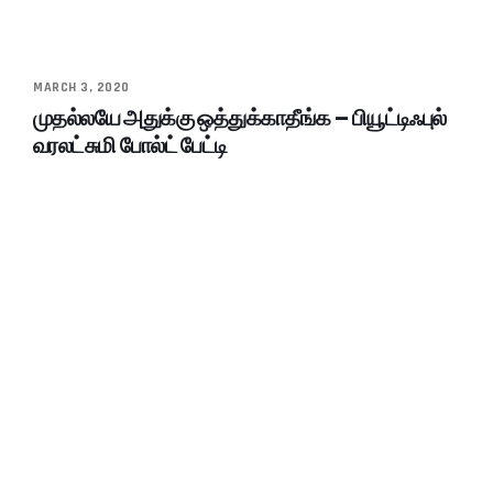
MARCH 3, 2020
முதல்லயே அதுக்கு ஒத்துக்காதீங்க – பியூட்டிஃபுல்
வரலட்சுமி போல்ட் பேட்டி