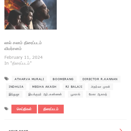
லால் சலாம் திரைப்படம்
விமர்சனம்
February 11, 2024
In "திரைப்படம்"
ATHARVA MURALI
BOOMERANG
DIRECTOR R.KANNAN
INDHUJA
MEGHA AKASH
RJ BALAJI
அதர்வா முரலி
இந்துஜா
இயக்குநர் ஆர்.கண்ணன்
பூமராங்
மேகா ஆகாஷ்
செய்திகள்
திரைப்படம்