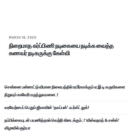
MARCH 18, 2020
நிறைமாத கர்ப்பிணி நடிகையை நடிக்க வைத்த
கணவர் நடிகருக்கு கேள்வி
சென்னை பன்னாட்டு விமான நிலையத்தில் உயிர்காக்கும் ஏ.இ.டி கருவிகளை
நிறுவும் காவேரி மருத்துவமனை..!
வரவேற்பைப் பெறும் ஜீவாவின் ‘தகப்பன்’ ஃபர்ஸ்ட் லுக்!
நம்பிக்கையுடன் பயணித்தால் வெற்றி கிடைக்கும்..! ‘விஸ்வநாத் & சன்ஸ்’
விழாவில் சூர்யா