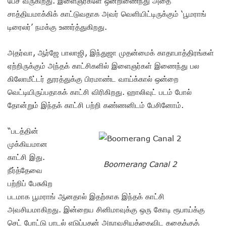
பேச வருகிறது. இளைஞர்களே ஒன்றிணைந்து அதை
சாத்தியமாக்கிக் காட்டுவதாக அவர் வெளியிட்டிருக்கும் ‘பூமராங்
டிரைலர்’ நமக்கு உணர்த்துகிறது.
அதர்வா, ஆர்ஜே பாலாஜி, இந்துஜா முதன்மைக் காதாபாத்திரங்கள்
ஏற்றிருக்கும் அந்தக் காட்சிகளில் இளைஞர்கள் இணைந்து பல
கிலோமீட்டர் தூரத்துக்கு பிரமாண்ட வாய்க்கால் ஒன்றை
வெட்டியிருப்பதாகக் காட்சி விரிகிறது. ஹாலிவுட் படம் போல்
தோன்றும் இந்தக் காட்சி பற்றி கண்ணனிடம் பேசினோம்.
“படத்தின்
முக்கியமான
காட்சி இது.
Boomerang Canal 2
நீர்த்தேவை
பற்றிப் பேசுகிற
படமாக பூமராங் ஆனதால் இதற்காக இந்தக் காட்சி
அவசியமாகிறது. இன்றைய சினிமாவுக்கு ஒரு கோடி ரூபாய்க்கு
செட் போட்டு பாடல் எடுப்பதன் அநாவசியத்தைவிட கதைக்குத்