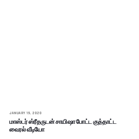
JANUARY 19, 2020
மாஸ்டர் ஸ்ரீதருடன் சாயிஷா போட்ட குத்தாட்ட
வைரல் வீடியோ