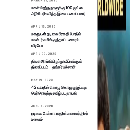
MARCH 31, 2020
மகள் பிறந்த நாளுக்கு 100 மூட்டை
அரிசி பரிசளித்த இசையமைப்பாளர்
APRIL 15, 2020
மகனுடன் நடிகை பிரகதி போடும்
மாஸ்டர் கமிங் குத்தாட்ட வைரல்
வீடியோ
APRIL 30, 2020
திரை அரங்கிலிருந்து வீட்டுக்குள்
திரைப்படம் – தங்கர் பச்சான்
MAY 19, 2020
42 வயதில் கொழு கொழு குழந்தை
பெற்றெடுத்த தமிழ் பட நாயகி
JUNE 7, 2020
நடிகை மேக்னா ராஜின் கணவர் திடீர்
மரணம்