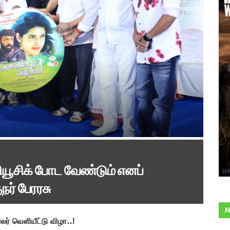
மியூசிக் போட வேண்டும் எனப்
நர் பேரரசு
N
ர் வெளியீட்டு விழா..!