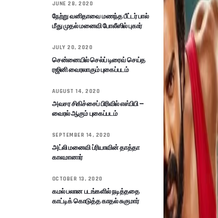
JUNE 28, 2020
நேற்று வனிதாவை மணந்த பீட்டர் பால்
மீது முதல் மனைவி போலீஸில் புகார்
JULY 20, 2020
சென்னையில் செல்ப் டிரைவ் செய்த
ரஜினி வைரலாகும் புகைப்படம்
AUGUST 14, 2020
அவசர சிகிச்சைப் பிரிவில் எஸ்பிபி –
வைரல் ஆகும் புகைப்படம்
SEPTEMBER 14, 2020
அட்லி மனைவி ப்ரியாவின் தாத்தா
காலமானார்
OCTOBER 13, 2020
கமல் பலான படங்களில் நடித்ததை
காட்டிக் கொடுத்த காதல் சுகுமார்