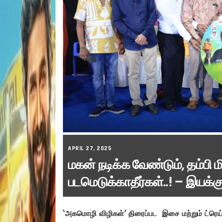
APRIL 27, 2025
மகன் நடிக்க வேண்டும், தம்பி 
படமெடுக்காதீர்கள்..! – இயக்கு
‘அகமொழி விழிகள்’ திரைப்பட இசை மற்றும் ட்ரெய்ல