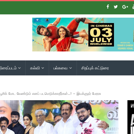
திரைப்படம்
கல்வி
பல்சுவை
சிறப்புக் கட்டுரை
யூசிக் போட வேண்டும் எனப் படமெடுக்காதீர்கள்..! – இயக்குநர் பேரரசு