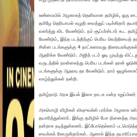
உண்மையில் அழகாகத் தெளிவான தமிழில், ஒரு டைட்
தமிழே தெரியாமல் எழுதி வைத்துப் படிக்கிறார் தயா
வளர்த்து விட வேண்டும். நம் சூப்பர்ஸ்டார் கூட தம
வேண்டும், இந்த படத்திற்குப் பெரிய வெற்றியைத் 
சின்ன படங்களுக்கு 4 நாட்களாவது திரையரங்குகள
ஆதரிக்க வேண்டும். அஜித் படம் ஓடி முடிந்து விட்
வருடத்தில் நான்கைந்து பெரிய படங்கள் தான் ஓடு
படங்களுக்கு ஆதரவு தர வேண்டும். நாம் ஒழுங்காகப்
வாழ்த்துக்கள் நன்றி.
தமிழ்நாடு அரசு இயல் இசை நாடக மன்ற உறுப்பினர
அகமொழி விழிகள் விஷுவல்ஸ் பார்க்க அழகாக உள்ளத
தயாரித்துள்ளார். இங்கு தமிழில் பேச நினைத்த அவர
நன்றாக நடித்துள்ளனர். இப்போதெல்லாம் படமெடுத்தா
வைக்கக் கோருகிறார்கள். ஆனால் இந்த தயாரிப்பாள