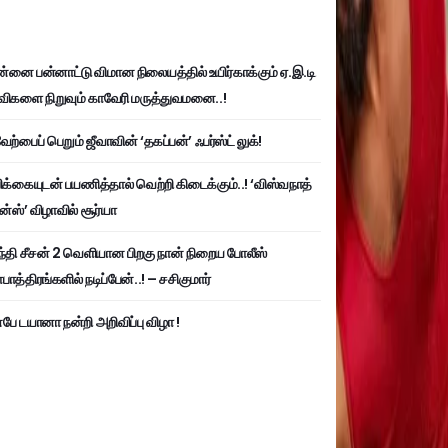
்னை பன்னாட்டு விமான நிலையத்தில் உயிர்காக்கும் ஏ.இ.டி
விகளை நிறுவும் காவேரி மருத்துவமனை..!
ற்பைப் பெறும் ஜீவாவின் ‘தகப்பன்’ ஃபர்ஸ்ட் லுக்!
பிக்கையுடன் பயணித்தால் வெற்றி கிடைக்கும்..! ‘விஸ்வநாத்
ன்ஸ்’ விழாவில் சூர்யா
்தி சீசன் 2 வெளியான பிறகு நான் நிறைய போலீஸ்
ாத்திரங்களில் நடிப்பேன்..! – சசிகுமார்
பே டயானா நன்றி அறிவிப்பு விழா !