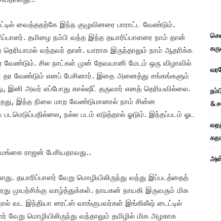
டில் வைத்ததற்கே இந்த குழுவினரை பாராட்ட வேண்டும்.
சென
ரிப்பாளர். தமிழை நம்பி வந்த இந்த தயாரிப்பாளரை நாம் தான்
கரு
ிழ் தெரியாமல் வந்தவர் தான். யாராக இருந்தாலும் நாம் ஆதரிக்க
தர வேண்டும். சில நாட்கள் முன் தேவயானி மேடம் ஒரு விழாவில்
வரவே
் தர வேண்டும் எனப் பேசினார். இதை அனைத்து சங்கங்களும்
டது, இனி அவர் எப்போது கால்ஷீட் தருவார் எனத் தெரியவில்லை.
நம்
கிறது, இந்த நிலை மாற வேண்டுமானால் நாம் சின்ன
& ச
 படமெடுப்பதில்லை, நல்ல படம் எடுத்தால் ஓடும். இந்தப்படம் ஓட
வதந
கதாப
் மங்கை ராஜன் பேசியதாவது..
அன்
ு. தயாரிப்பாளர் வேறு மொழியிலிருந்து வந்து இப்படத்தைத்
து முயற்சிக்கு வாழ்த்துக்கள். நாயகன் நாயகி இருவரும் மிக
ல் வட இந்தியா ரைட்ஸ் வாங்குபவர்கள் இங்கிலீஷ் டைட்டில்
ர் வேறு மொழியிலிருந்து வந்தாலும் தமிழில் மிக அழகாக