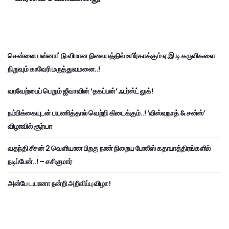
சென்னை பன்னாட்டு விமான நிலையத்தில் உயிர்காக்கும் ஏ.இ.டி கருவிகளை
நிறுவும் காவேரி மருத்துவமனை..!
வரவேற்பைப் பெறும் ஜீவாவின் ‘தகப்பன்’ ஃபர்ஸ்ட் லுக்!
நம்பிக்கையுடன் பயணித்தால் வெற்றி கிடைக்கும்..! ‘விஸ்வநாத் & சன்ஸ்’
விழாவில் சூர்யா
வதந்தி சீசன் 2 வெளியான பிறகு நான் நிறைய போலீஸ் கதாபாத்திரங்களில்
நடிப்பேன்..! – சசிகுமார்
அன்பே டயானா நன்றி அறிவிப்பு விழா !