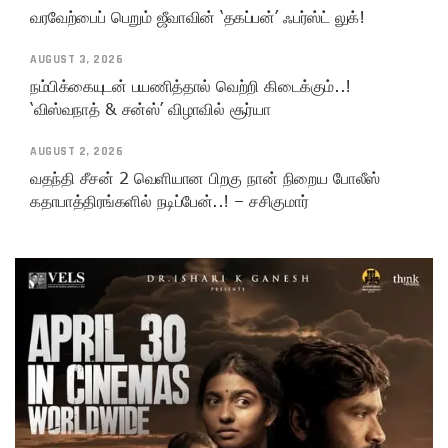
வரவேற்பைப் பெறும் ஜீவாவின் ‘தகப்பன்’ ஃபர்ஸ்ட் லுக்!
AUGUST 3, 2026
நம்பிக்கையுடன் பயணித்தால் வெற்றி கிடைக்கும்..!
‘விஸ்வநாத் & சன்ஸ்’ விழாவில் சூர்யா
AUGUST 2, 2026
வதந்தி சீசன் 2 வெளியான பிறகு நான் நிறைய போலீஸ்
கதாபாத்திரங்களில் நடிப்பேன்..! – சசிகுமார்