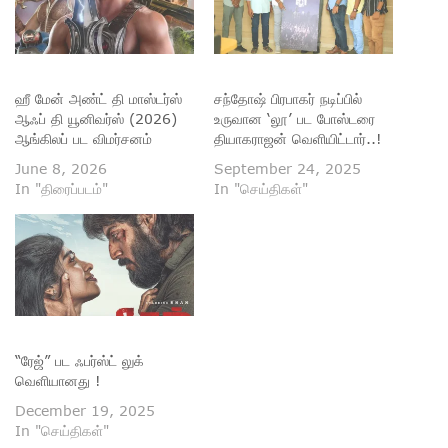
ஹீ மேன் அண்ட் தி மாஸ்டர்ஸ்
சந்தோஷ் பிரபாகர் நடிப்பில்
ஆஃப் தி யூனிவர்ஸ் (2026)
உருவான ‘லூ’ பட போஸ்டரை
ஆங்கிலப் பட விமர்சனம்
தியாகராஜன் வெளியிட்டார்..!
June 8, 2026
September 24, 2025
In "திரைப்படம்"
In "செய்திகள்"
“ரேஜ்” பட ஃபர்ஸ்ட் லுக்
வெளியானது !
December 19, 2025
In "செய்திகள்"