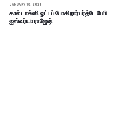
JANUARY 10, 2021
கால் டாக்ஸி ஓட்டப் போகிறார் பர்த்டே பேபி
ஐஸ்வர்யா ராஜேஷ்