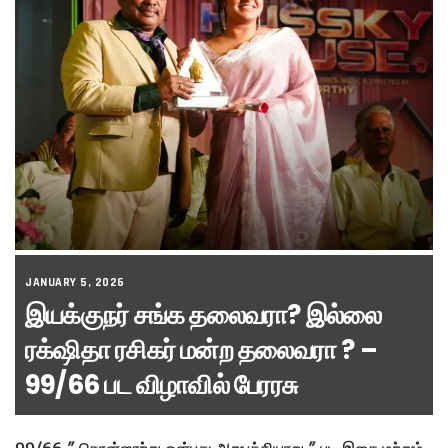
JANUARY 5, 2026
இயக்குநர் சங்க தலைவரா? இல்லை
ரக்‌ஷிதா ரசிகர் மன்ற தலைவரா ? –
99/66 பட விழாவில் பேரரசு
99/66 ” தொன்னூற்று ஒன்பது அறுபத்தியாறு ” பட இசை மற்றும்