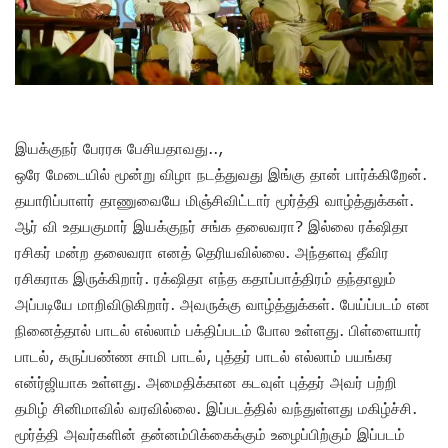
இயக்குநர் பேரரசு பேசியதாவது..,
ஒரே மேடையில் மூன்று விழா நடத்துவது இங்கு தான் பார்க்கிறேன்.
தயாரிப்பாளர் தாணுவையே மிஞ்சிவிட்டார் மூர்த்தி வாழ்த்துக்கள்.
ஆர் வி உதயகுமார் இயக்குநர் சங்க தலைவரா? இல்லை ரக்‌ஷிதா
ரசிகர் மன்ற தலைவரா எனத் தெரியவில்லை. அந்தளவு தீவிர
ரசிகராக இருக்கிறார். ரக்‌ஷிதா எந்த கதாப்பாத்திரம் தந்தாலும்
அப்படியே மாறிவிடுகிறார். அவருக்கு வாழ்த்துக்கள். பேய்ப்படம் என
நினைத்தால் பாடல் எல்லாம் பக்திப்படம் போல உள்ளது. பிள்ளையார்
பாடல், கருப்பண்ண சாமி பாடல், புத்தர் பாடல் எல்லாம் பயங்கர
என்ர்ஜியாக உள்ளது. அமைதிக்கான கடவுள் புத்தர் அவர் பற்றி
தமிழ் சினிமாவில் வரவில்லை. இப்படத்தில் வந்துள்ளது மகிழ்ச்சி.
மூர்த்தி அவர்களின் தன்னம்பிக்கைக்கும் உழைப்பிற்கும் இப்படம்