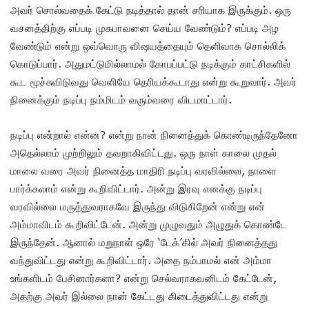
அவர் சொல்வதைக் கேட்டு நடித்தால் தான் சரியாக இருக்கும். ஒரு
வசனத்திற்கு எப்படி முகபாவனை செய்ய வேண்டும்? எப்படி அழ
வேண்டும் என்று ஒவ்வொரு விஷயத்தையும் தெளிவாக சொல்லிக்
கொடுப்பார். அதுமட்டுமில்லாமல் கோபப்பட்டு நடிக்கும் காட்சிகளில்
கூட மூச்சுவிடுவது வெளியே தெரியக்கூடாது என்று கூறுவார். அவர்
நினைக்கும் நடிப்பு நம்மிடம் வரும்வரை விடமாட்டார்.
நடிப்பு என்றால் என்ன? என்று நான் நினைத்துக் கொண்டிருந்தேனோ
அதெல்லாம் முற்றிலும் தவறாகிவிட்டது. ஒரு நாள் காலை முதல்
மாலை வரை அவர் நினைத்த மாதிரி நடிப்பு வரவில்லை, நாளை
பார்க்கலாம் என்று கூறிவிட்டார். அன்று இரவு எனக்கு நடிப்பு
வரவில்லை மருத்துவராகவே இருந்து விடுகிறேன் என்று என்
அம்மாவிடம் கூறிவிட்டேன். அன்று முழுவதும் அழுதுக் கொண்டே
இருந்தேன். ஆனால் மறுநாள் ஒரே ‘டேக்’கில் அவர் நினைத்தது
வந்துவிட்டது என்று கூறிவிட்டார். அதை நம்பாமல் என் அம்மா
உங்களிடம் பேசினார்களா? என்று செல்வராகவனிடம் கேட்டேன்,
அதற்கு அவர் இல்லை நான் கேட்டது கிடைத்துவிட்டது என்று