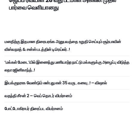
ஜெயம் ரவியின் 28 வது படமான அகிலன் முதல்
பார்வை வெளியானது
மனதிற்கு இதமான திரையரங்க அனுபவத்தை உறுதி செய்யும் சூர்யாவின்
விஸ்வநாத் & சன்ஸ் படத்தின் டிரெய்லர்..!
‘மக்கள் மேடை’யில் இணைந்து பணியாற்ற நாட்டு மக்களுக்கு அழைப்பு விடுத்த
லதா ரஜினிகாந்த்..!
இயக்குநராக வேண்டும் என்பது என் 35 வருட கனவு..! – விஷால்
வதந்தி சீசன் 2 – வெப் தொடர் விமர்சனம்
போட்டோகிராபர் திரைப்பட விமர்சனம்