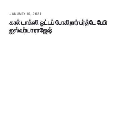
JANUARY 10, 2021
கால் டாக்ஸி ஓட்டப் போகிறார் பர்த்டே பேபி
ஐஸ்வர்யா ராஜேஷ்