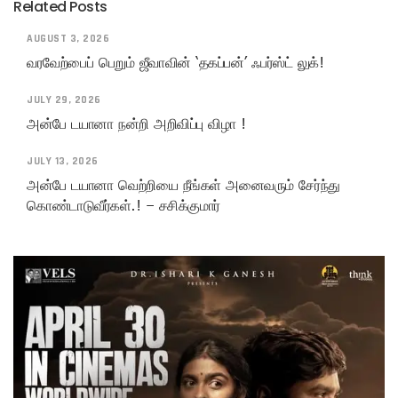
Related Posts
AUGUST 3, 2026
வரவேற்பைப் பெறும் ஜீவாவின் ‘தகப்பன்’ ஃபர்ஸ்ட் லுக்!
JULY 29, 2026
அன்பே டயானா நன்றி அறிவிப்பு விழா !
JULY 13, 2026
அன்பே டயானா வெற்றியை நீங்கள் அனைவரும் சேர்ந்து
கொண்டாடுவீர்கள்.! – சசிக்குமார்