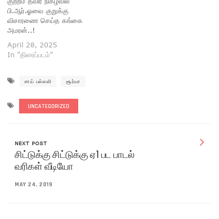
குற்றம் தவிர் நிகழ்வில்
பி.ஆர்.ஓவை குறுக்கு
விசாரணை செய்த கங்கை
அமரன்..!
April 28, 2025
In "திரைப்படம்"
சாய் பல்லவி
சூர்யா
UNCATEGORIZED
NEXT POST
சிட்டுக்கு சிட்டுக்கு ஏ1 பட பாடல்
வரிகள் வீடியோ
MAY 24, 2019