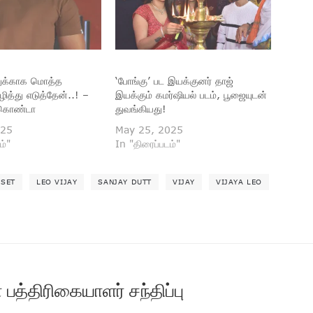
்துக்காக மொத்த
‘போங்கு’ பட இயக்குனர் தாஜ்
ழித்து எடுத்தேன்..! –
இயக்கும் கமர்ஷியல் படம், பூஜையுடன்
ரகொண்டா
துவங்கியது!
025
May 25, 2025
ம்"
In "திரைப்படம்"
 SET
LEO VIJAY
SANJAY DUTT
VIJAY
VIJAYA LEO
 பத்திரிகையாளர் சந்திப்பு