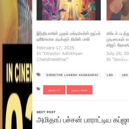
இந்தியாவின் முதல் மல்டிவெர்ஸ் சூப்பர்
கிங்டம் படத
ஹீரோவாக நடிக்கும் நிவின் பாலி
முடியையும் வ
விஜய் தேவ
February 17, 2025
In "Director Adhithyan
July 29, 2
Chandrasekhar"
In "திரைப்பட
DIRECTOR LOKESH KANAGARAJ
LEO
LEO
திரைப்படம்
புகைப்படங்கள்
NEXT POST
அமிதாப் பச்சன் பாராட்டிய கப்ஜா