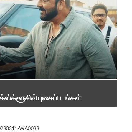
க்ஸ்க்ளூசிவ் புகைப்படங்கள்
0230311-WA0033