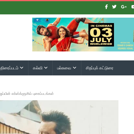
திரைப்படம்
கல்வி
பல்சுவை
சிறப்புக் கட்டுரை
ஜய்யின் எக்ஸ்க்ளூசிவ் புகைப்படங்கள்