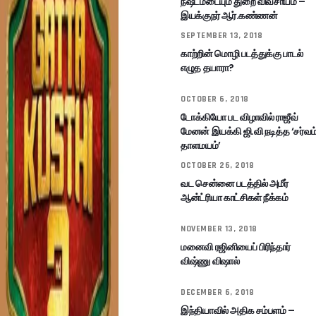
நஷ்டமடையும் துறை விவசாயம் –
இயக்குநர் ஆர்.கண்ணன்
SEPTEMBER 13, 2018
காற்றின் மொழி படத்துக்கு பாடல்
எழுத தயாரா?
OCTOBER 6, 2018
டோக்கியோ பட விழாவில் ராஜீவ்
மேனன் இயக்கி ஜி.வி நடித்த ‘சர்வம
தாளமயம்’
OCTOBER 26, 2018
வட சென்னை படத்தில் அமீர்
ஆன்ட்ரியா காட்சிகள் நீக்கம்
NOVEMBER 13, 2018
மனைவி ரஜினியைப் பிரிந்தார்
விஷ்ணு விஷால்
DECEMBER 6, 2018
இந்தியாவில் அதிக சம்பளம் –