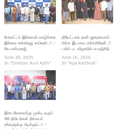
போராட்டம் இல்லாமல் வாழ்க்கை
தியேட்டரை நான் ஜனநாயகம்
இல்லை என்கிறது கயிலன்..! –
மிக்க இடமாக பார்க்கிறேன்..!
கே.பாக்யராஜ்
டார்க் பட விழாவில் பா.ரஞ்சித்
June 30, 2025
June 16, 2026
In "Director Arul Ajith"
In "Ajai Karthick"
இடைவேளைக்கு முன்பு வரும்
40 நிமிடங்கள் நிச்சயம்
உங்களுக்கு பிடிக்கும்..! –