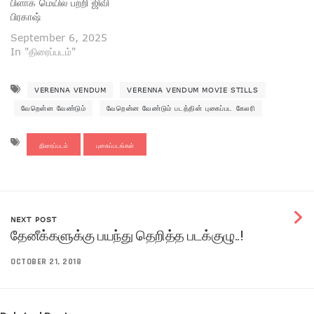
பிளாக் மெயில் பற்றி ஜிவி
பிரகாஷ்
September 6, 2025
In "திரைப்படம்"
VERENNA VENDUM
VERENNA VENDUM MOVIE STILLS
வேறென்ன வேண்டும்
வேறென்ன வேண்டும் படத்தின் புகைப்பட கேலரி
திரைப்படம்
புகைப்படங்கள்
NEXT POST
தேனீக்களுக்கு பயந்து தெறித்த படக்குழு..!
OCTOBER 21, 2018