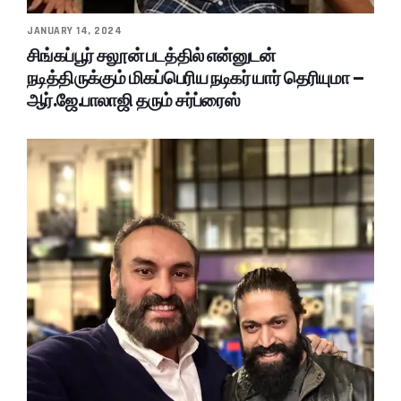
JANUARY 14, 2024
சிங்கப்பூர் சலூன் படத்தில் என்னுடன்
நடித்திருக்கும் மிகப்பெரிய நடிகர் யார் தெரியுமா –
ஆர்.ஜே.பாலாஜி தரும் சர்ப்ரைஸ்