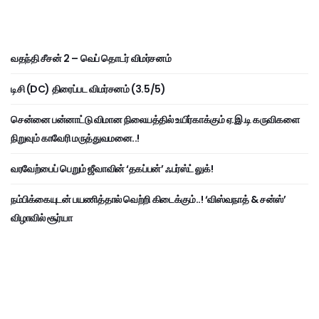
வதந்தி சீசன் 2 – வெப் தொடர் விமர்சனம்
டிசி (DC) திரைப்பட விமர்சனம் (3.5/5)
சென்னை பன்னாட்டு விமான நிலையத்தில் உயிர்காக்கும் ஏ.இ.டி கருவிகளை
நிறுவும் காவேரி மருத்துவமனை..!
வரவேற்பைப் பெறும் ஜீவாவின் ‘தகப்பன்’ ஃபர்ஸ்ட் லுக்!
நம்பிக்கையுடன் பயணித்தால் வெற்றி கிடைக்கும்..! ‘விஸ்வநாத் & சன்ஸ்’
விழாவில் சூர்யா