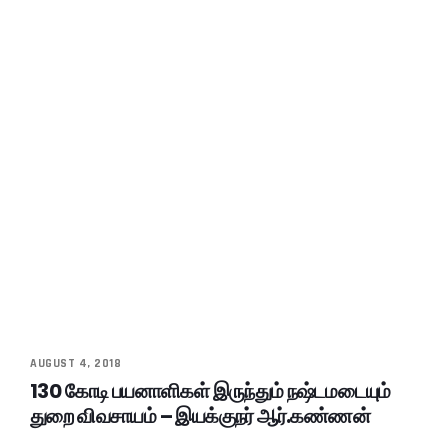
AUGUST 4, 2018
130 கோடி பயனாளிகள் இருந்தும் நஷ்டமடையும்
துறை விவசாயம் – இயக்குநர் ஆர்.கண்ணன்