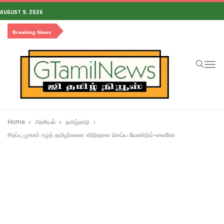
AUGUST 9, 2026
Breaking News
To
na
Home
அரசியல்
தமிழ்நாடு
சிறப்பு முகாம் ஈழத் தமிழர்களை விடுதலை செய்ய வேண்டும்-வைகோ