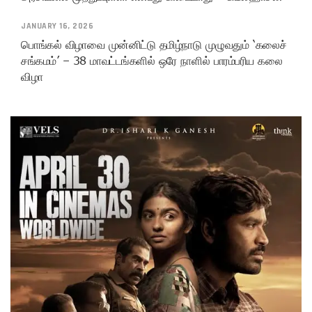
JANUARY 16, 2026
பொங்கல் விழாவை முன்னிட்டு தமிழ்நாடு முழுவதும் ‘கலைச்
சங்கமம்’ – 38 மாவட்டங்களில் ஒரே நாளில் பாரம்பரிய கலை
விழா