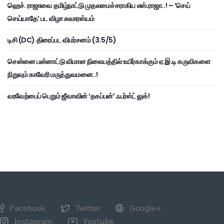
ஹெச். ராஜாவை தமிழ்நாட்டு முதலமைச்சராகிய எஸ்.ராஜா..! – ‘செய்
செய்யாதே’ பட விழா சுவாரஸ்யம்
டிசி (DC) திரைப்பட விமர்சனம் (3.5/5)
சென்னை பன்னாட்டு விமான நிலையத்தில் உயிர்காக்கும் ஏ.இ.டி கருவிகளை
நிறுவும் காவேரி மருத்துவமனை..!
வரவேற்பைப் பெறும் ஜீவாவின் ‘தகப்பன்’ ஃபர்ஸ்ட் லுக்!
Facebook
Twitter
Google+
Instagram
Youtube