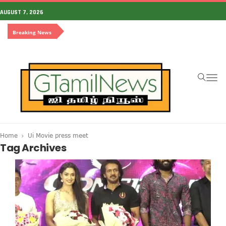
AUGUST 7, 2026
Breaking News
To
na
Home
Ui Movie press meet
Tag Archives