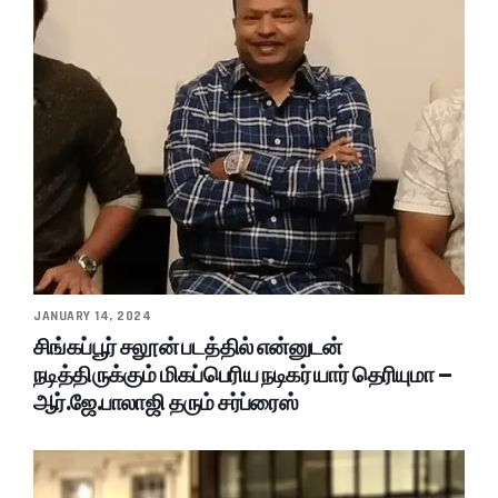
JANUARY 14, 2024
சிங்கப்பூர் சலூன் படத்தில் என்னுடன்
நடித்திருக்கும் மிகப்பெரிய நடிகர் யார் தெரியுமா –
ஆர்.ஜே.பாலாஜி தரும் சர்ப்ரைஸ்