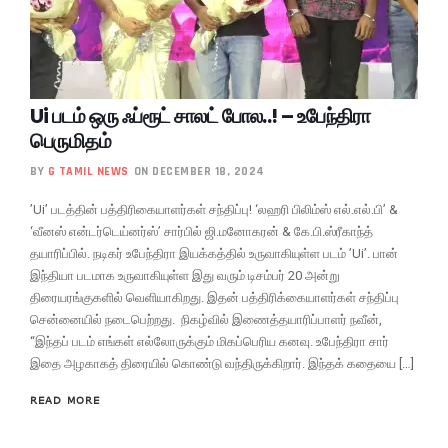
Ui படம் ஒரு ஃப்ரூட் சாலட் போல..! – உபேந்திரா
பெருமிதம்
BY
G TAMIL NEWS
ON DECEMBER 18, 2024
’Ui’ படத்தின் பத்திரிகையாளர்கள் சந்திப்பு! ‘லஹரி பிலிம்ஸ் எல்.எல்.பி’ &
‘வீனஸ் என்டர்டெய்னர்ஸ்’ சார்பில் ஜி.மனோகரன் & கே.பி.ஸ்ரீகாந்த்
தயாரிப்பில். நடிகர் உபேந்திரா இயக்கத்தில் உருவாகியுள்ள படம் ’Ui’. பான்
இந்தியா படமாக உருவாகியுள்ள இது வரும் டிசம்பர் 20 அன்று
திரையரங்குகளில் வெளியாகிறது. இதன் பத்திரிக்கையாளர்கள் சந்திப்பு
சென்னையில் நடைபெற்றது. நிகழ்வில் இணைத்தயாரிப்பாளர் நவீன்,
“இந்தப் படம் எங்கள் எல்லோருக்கும் மிகப்பெரிய கனவு. உபேந்திரா சார்
இதை அழகாகத் திரையில் கொண்டு வந்திருக்கிறார். இந்தக் கதையை […]
READ MORE