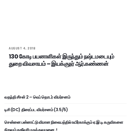
AUGUST 4, 2018
130 கோடி பயனாளிகள் இருந்தும் நஷ்டமடையும்
துறை விவசாயம் – இயக்குநர் ஆர்.கண்ணன்
வதந்தி சீசன் 2 – வெப் தொடர் விமர்சனம்
டிசி (DC) திரைப்பட விமர்சனம் (3.5/5)
சென்னை பன்னாட்டு விமான நிலையத்தில் உயிர்காக்கும் ஏ.இ.டி கருவிகளை
நிறுவும் காவேரி மருத்துவமனை..!