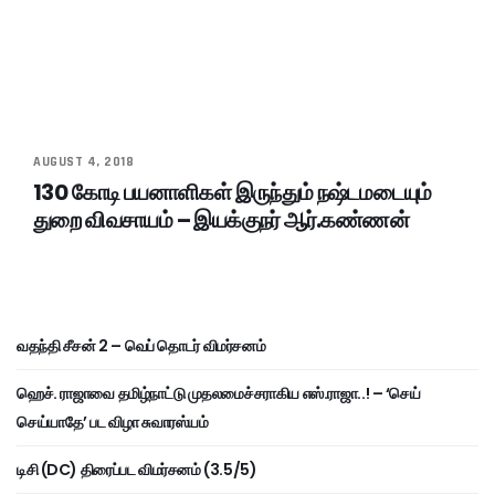
AUGUST 4, 2018
130 கோடி பயனாளிகள் இருந்தும் நஷ்டமடையும்
துறை விவசாயம் – இயக்குநர் ஆர்.கண்ணன்
வதந்தி சீசன் 2 – வெப் தொடர் விமர்சனம்
ஹெச். ராஜாவை தமிழ்நாட்டு முதலமைச்சராகிய எஸ்.ராஜா..! – ‘செய்
செய்யாதே’ பட விழா சுவாரஸ்யம்
டிசி (DC) திரைப்பட விமர்சனம் (3.5/5)