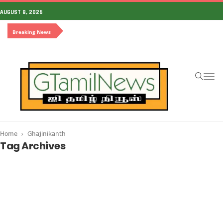
AUGUST 8, 2026
Breaking News
To
na
Home
Ghajinikanth
Tag Archives