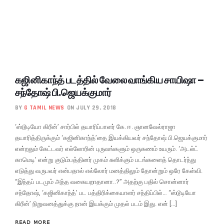
கஜினிகாந்த் படத்தில் வேலை வாங்கிய சாயிஷா –
சந்தோஷ் பி.ஜெயக்குமார்
BY
G TAMIL NEWS
ON JULY 29, 2018
‘ஸ்டூடியோ கிரீன்’ சார்பில் தயாரிப்பாளர் கே. ஈ. ஞானவேல்ராஜா
தயாரித்திருக்கும் ‘கஜினிகாந்த்’தை இயக்கியவர் சந்தோஷ் பி.ஜெயக்குமார்
என்றதும் கேட்டவர் எல்லோரின் புருவங்களும் ஒருகணம் உயரும். ‘அடல்ட்
காமெடி’ என்று குடும்பத்தினர் முகம் சுளிக்கும் படங்களைத் தொடர்ந்து
எடுத்து வருபவர் என்பதால் எல்லோர் மனத்திலும் தோன்றும் ஒரே கேள்வி.
“இந்தப் படமும் அந்த வகையறாதானா..?” அதற்கு பதில் சொன்னார்
சந்தோஷ், ‘கஜினிகாந்த்’ பட பத்திரிக்கையாளர் சந்திப்பில்… “ஸ்டூடியோ
கிரீன்’ நிறுவனத்துக்கு நான் இயக்கும் முதல் படம் இது. என் […]
READ MORE