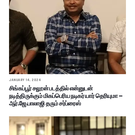
JANUARY 14, 2024
சிங்கப்பூர் சலூன் படத்தில் என்னுடன்
நடித்திருக்கும் மிகப்பெரிய நடிகர் யார் தெரியுமா –
ஆர்.ஜே.பாலாஜி தரும் சர்ப்ரைஸ்