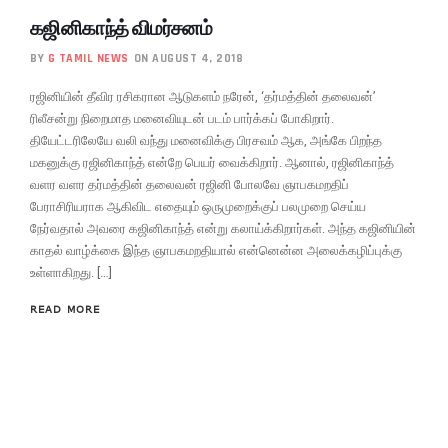
கஜினிகாந்த் விமர்சனம்
BY
G TAMIL NEWS
ON AUGUST 4, 2018
ரஜினியின் தீவிர ரசிகரான ஆடுகளம் நரேன், ‘தர்மத்தின் தலைவன்’
ரிலீசன்று நிறைமாத மனைவியுடன் படம் பார்க்கப் போகிறார்.
தியேட்டரிலேயே வலி வந்து மனைவிக்கு பிரசவம் ஆக, அங்கே பிறந்த
மகனுக்கு ரஜினிகாந்த் என்றே பெயர் வைக்கிறார். ஆனால், ரஜினிகாந்த்
வளர வளர தர்மத்தின் தலைவன் ரஜினி போலவே ஞாபகமறதிப்
பேராசிரியராக ஆகிவிட எதையும் ஒருமுறைக்குப் பலமுறை செய்ய
நேர்வதால் அவரை கஜினிகாந்த் என்று கலாய்க்கிறார்கள். அந்த கஜினியின்
காதல் வாழ்க்கை இந்த ஞாபகமறதியால் என்னென்ன அலைக்கழிப்புக்கு
உள்ளாகிறது. […]
READ MORE