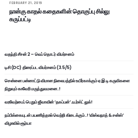
FEBRUARY 21, 2019
நான்கு காதல் கதைகளின் தொகுப்பு சில்லு
கருப்பட்டி
வதந்தி சீசன் 2 – வெப் தொடர் விமர்சனம்
டிசி (DC) திரைப்பட விமர்சனம் (3.5/5)
சென்னை பன்னாட்டு விமான நிலையத்தில் உயிர்காக்கும் ஏ.இ.டி கருவிகளை
நிறுவும் காவேரி மருத்துவமனை..!
வரவேற்பைப் பெறும் ஜீவாவின் ‘தகப்பன்’ ஃபர்ஸ்ட் லுக்!
நம்பிக்கையுடன் பயணித்தால் வெற்றி கிடைக்கும்..! ‘விஸ்வநாத் & சன்ஸ்’
விழாவில் சூர்யா