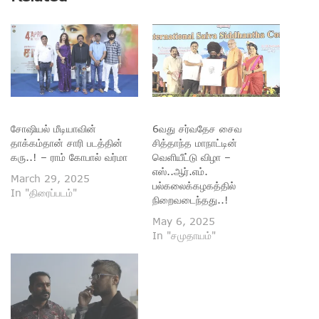
சோஷியல் மீடியாவின்
6வது சர்வதேச சைவ
தாக்கம்தான் சாரி படத்தின்
சித்தாந்த மாநாட்டின்
கரு..! – ராம் கோபால் வர்மா
வெளியீட்டு விழா –
எஸ்..ஆர்.எம்.
March 29, 2025
பல்கலைக்கழகத்தில்
In "திரைப்படம்"
நிறைவடைந்தது..!
May 6, 2025
In "சமுதாயம்"