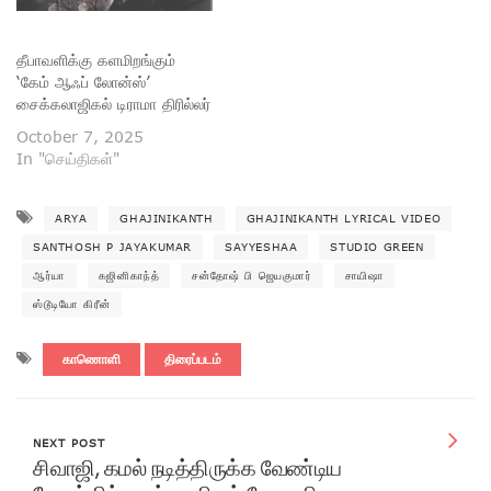
தீபாவளிக்கு களமிறங்கும்
‘கேம் ஆஃப் லோன்ஸ்’
சைக்கலாஜிகல் டிராமா திரில்லர்
October 7, 2025
In "செய்திகள்"
ARYA
GHAJINIKANTH
GHAJINIKANTH LYRICAL VIDEO
SANTHOSH P JAYAKUMAR
SAYYESHAA
STUDIO GREEN
ஆர்யா
கஜினிகாந்த்
சன்தோஷ் பி ஜெயகுமார்
சாயிஷா
ஸ்டூடியோ கிரீன்
காணொளி
திரைப்படம்
NEXT POST
சிவாஜி, கமல் நடித்திருக்க வேண்டிய