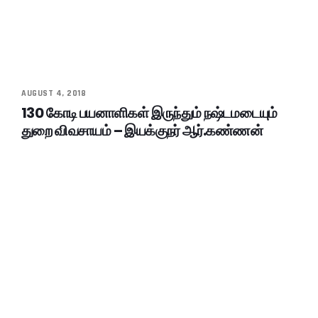
AUGUST 4, 2018
130 கோடி பயனாளிகள் இருந்தும் நஷ்டமடையும்
துறை விவசாயம் – இயக்குநர் ஆர்.கண்ணன்