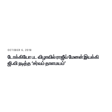
OCTOBER 6, 2018
டோக்கியோ பட விழாவில் ராஜீவ் மேனன் இயக்கி
ஜி.வி நடித்த ‘சர்வம் தாளமயம்’