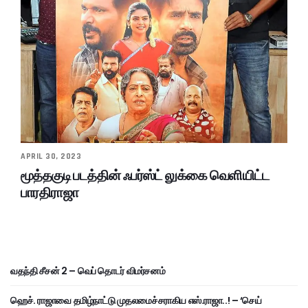
APRIL 30, 2023
மூத்தகுடி படத்தின் ஃபர்ஸ்ட் லுக்கை வெளியிட்ட
பாரதிராஜா
வதந்தி சீசன் 2 – வெப் தொடர் விமர்சனம்
ஹெச். ராஜாவை தமிழ்நாட்டு முதலமைச்சராகிய எஸ்.ராஜா..! – ‘செய்