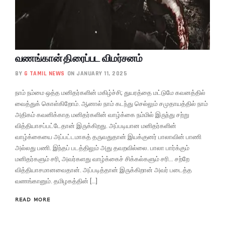
வணங்கான் திரைப்பட விமர்சனம்
BY
G TAMIL NEWS
ON JANUARY 11, 2025
நாம் நம்மை ஒத்த மனிதர்களின் மகிழ்ச்சி; துயரத்தை மட்டுமே கவனத்தில்
வைத்துக் கொள்கிறோம். ஆனால் நாம் கடந்து செல்லும் சமுதாயத்தில் நாம்
அதிகம் கவனிக்காத மனிதர்களின் வாழ்க்கை நம்மில் இருந்து சற்று
வித்தியாசப்பட்டேதான் இருக்கிறது. அப்படியான மனிதர்களின்
வாழ்க்கையை அப்பட்டமாகத் தருவதுதான் இயக்குனர் பாலாவின் பாணி
அல்லது பணி. இந்தப் படத்திலும் அது தவறவில்லை. பாலா பார்க்கும்
மனிதர்களும் சரி, அவர்களது வாழ்க்கைச் சிக்கல்களும் சரி… சற்றே
வித்தியாசமானவைதான். அப்படித்தான் இருக்கிறான் அவர் படைத்த
வணங்கானும். தமிழகத்தின் […]
READ MORE