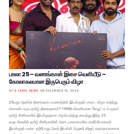
பாலா 25 – வணங்கான் இசை வெளியீடு –
கோலாகலமான இருபெரும் விழா
BY
G TAMIL NEWS
ON DECEMBER 19, 2024
25வது ஆண்டு திரையுலக பயணத்தில் இயக்குநர் பாலா ; விழா எடுத்து
கொண்டாடிய தமிழ் திரையுலகம்* 1999ல் வெளியான ‘சேது’ படம் மூலம்
தமிழ் சினிமாவில் இயக்குநராக அடியெடுத்து வைத்து இந்த 25
வருடங்களில் தமிழ் சினிமாவின் அடையாளமாகவே மாறிப்போனவர்
இயக்குநர் பாலா. தற்போது அவர் இயக்கி அருண் விஜய் கதாநாயகனாக