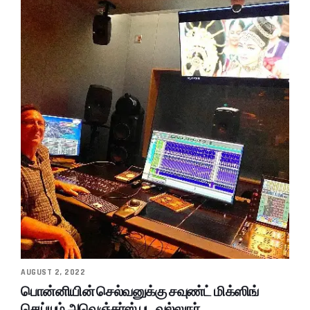
AUGUST 2, 2022
பொன்னியின் செல்வனுக்கு சவுண்ட் மிக்ஸிங்
செய்யும் அவெஞ்சர்ஸ் பட வல்லுநர்