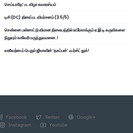
செய்யாதே’ பட விழா சுவாரஸ்யம்
டிசி (DC) திரைப்பட விமர்சனம் (3.5/5)
சென்னை பன்னாட்டு விமான நிலையத்தில் உயிர்காக்கும் ஏ.இ.டி கருவிகளை
நிறுவும் காவேரி மருத்துவமனை..!
வரவேற்பைப் பெறும் ஜீவாவின் ‘தகப்பன்’ ஃபர்ஸ்ட் லுக்!
Facebook
Twitter
Google+
Instagram
Youtube