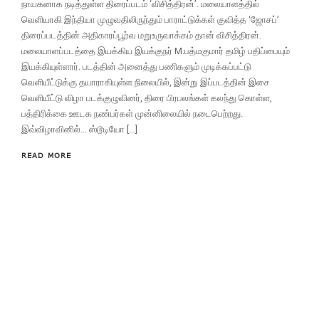
நாயகனாக நடித்துள்ள திரைப்படம் ‘விசித்திரன்’. மலையாளத்தில்
வெளியாகி இந்தியா முழுவதிலிருந்தும் பாராட்டுக்கள் குவித்த ‘ஜோசப்’
திரைப்படத்தின் அதிகாரப்பூர்வ மறுஉருவாக்கம் தான் விசித்திரன்.
மலையாளப்படத்தை இயக்கிய இயக்குநர் M.பத்மகுமார் தமிழ் பதிப்பையும்
இயக்கியுள்ளார். படத்தின் அனைத்து பணிகளும் முடிக்கப்பட்டு
வெளியீட்டுக்கு தயாராகியுள்ள நிலையில், இன்று இப்படத்தின் இசை
வெளியீட்டு விழா படக்குழுவினர், திரை பிரபலங்கள் கலந்து கொள்ள,
பத்திரிக்கை ஊடக நண்பர்கள் முன்னிலையில் நடைபெற்றது.
இவ்விழாவினில்… ஸ்டூடியோ […]
READ MORE