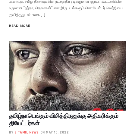
பாலாவும், தமிழ் திரையுலகின் நட்சத்திர நடிகருமான சூர்யா கூட்டணியில்
உருவான “நந்தா, பிதாமகன்” என இரு படங்களும் பிளாக்பஸ்டர் வெற்றியை
குவித்ததுடன், உலக […]
READ MORE
தமிழ்நாடெங்கும் விசித்திரனுக்கு அதிகரிக்கும்
தியேட்டர்கள்
BY
G TAMIL NEWS
ON MAY 10, 2022