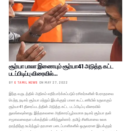
சூர்யா பாலா இணையும் சூர்யா41 அடுத்த கட்ட
படப்பிடிப்பு விரைவில்…
BY
G TAMIL NEWS
ON MAY 27, 2022
இந்த வருடத்தில் அதிகம் எதிர்பார்க்கப்படும் ரசிகர்களின் பேராதரவை
பெற்ற, நடிகர் சூர்யா மற்றும் இயக்குநர் பாலா கூட்டணியில் உருவாகும்
சூர்யா41 திரைப்படத்தின் அடுத்த கட்ட படப்பிடிப்பு விரைவில்
துவங்கவுள்ளது. இத்தகவலை அதிகாரப்பூர்வமாக நடிகர் சூர்யா தன்
சமூகவலைதள பக்கத்தில் பகிர்ந்துள்ளார். தமிழ் சினிமாவை உலக
தரத்திற்கு உயர்த்தும் தரமான படைப்பாளிகளில் ஒருவரான இயக்குநர்