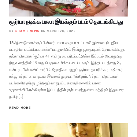
சூர்யா நடிக்க பாலா இயக்கும் படம் தொடங்கியது
BY
G TAMIL NEWS
ON MARCH 28, 2022
18 ஆண்டுகளுக்குப் பின்னர் பாலா-சூர்யா கூட்டணி இணையும் புதிய
படத்தின் படப்பிடிப்பு கன்னியாகுமரியில் இன்று பூஜையுடன் தொடங்கியது.
தற்காலிகமாக ‘சூர்யா 41’ என்று பெயரிடப்பட்டுள்ள இப்படம் அவரது 2டி
நிறுவனத்தின் 19 வது பெருமை மிக்க படைப்பாகும். இந்தப் படத்தை 2டி
என்டர்டயின்மண்ட் சார்பில் ஜோதிகா மற்றும் சூர்யா தயாரிக்க ராஜசேகர்
கற்பூரசுந்தர பாண்டியன் இணைந்து தயாரிக்கிறார். ‘நந்தா’, ‘பிதாமகன்’
படங்களிலிருந்து முற்றிலும் மாறுபட்ட கதைக்களனில் பாலா
உருவாக்கியிருக்கியுள்ள இப்படத்தில் சூர்யா ஏற்றுள்ள பாத்திரம் இதுவரை
தமிழ் […]
READ MORE