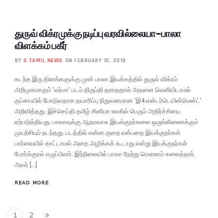
துருவ் விக்ரமுக்கு நடிப்பு வரவில்லையா-பாலா
விளக்கம் பகீர்
BY
G TAMIL NEWS
ON FEBRUARY 10, 2019
கடந்த இரு தினங்களுக்கு முன் பாலா இயக்கத்தில் துருவ் விக்ரம்
அறிமுகமாகும் ‘வர்மா’ படம் திருப்தி தராததால் அதனை வெளியிடாமல்
குப்பையில் போடுவதாக தயாரிப்பு நிறுவனமான ‘இ4 என்டர்டெயின்மென்ட்’
அறிவித்தது. இச்செய்தி தமிழ் சினிமா உலகில் பெரும் அதிர்ச்சியை
ஏற்படுத்தியது. பாலாவுக்கு ஆதரவாக இயக்குநர்களை ஒருங்கிணைக்கும்
முயற்சியும் நடந்தது. படத்தில் என்ன குறை என்பதை இயக்குநர்கள்
பார்வையில் காட்டாமல் அதை அழிக்கக் கூடாது என்று இயக்குநர்கள்
போர்க்குரல் எழுப்பினர். இந்நிலையில் பாலா நேற்று மௌனம் கலைத்தார்.
அவர் […]
READ MORE
1
2