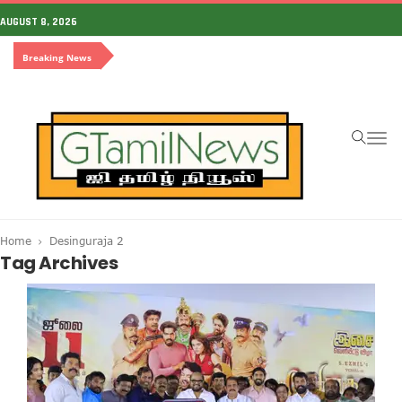
AUGUST 8, 2026
Breaking News
To
na
Home
Desinguraja 2
Tag Archives