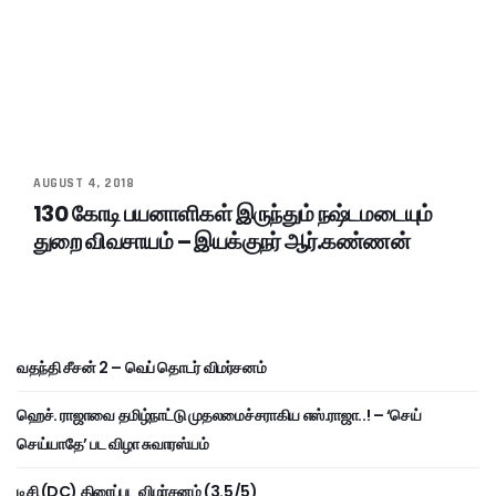
AUGUST 4, 2018
130 கோடி பயனாளிகள் இருந்தும் நஷ்டமடையும்
துறை விவசாயம் – இயக்குநர் ஆர்.கண்ணன்
வதந்தி சீசன் 2 – வெப் தொடர் விமர்சனம்
ஹெச். ராஜாவை தமிழ்நாட்டு முதலமைச்சராகிய எஸ்.ராஜா..! – ‘செய்
செய்யாதே’ பட விழா சுவாரஸ்யம்
டிசி (DC) திரைப்பட விமர்சனம் (3.5/5)