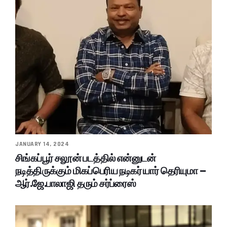
JANUARY 14, 2024
சிங்கப்பூர் சலூன் படத்தில் என்னுடன்
நடித்திருக்கும் மிகப்பெரிய நடிகர் யார் தெரியுமா –
ஆர்.ஜே.பாலாஜி தரும் சர்ப்ரைஸ்