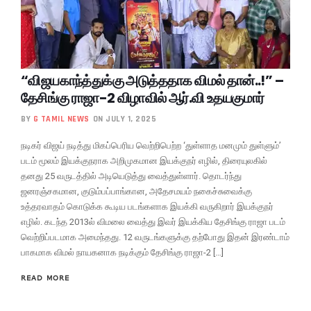
“விஜயகாந்த்துக்கு அடுத்ததாக விமல் தான்..!” –
தேசிங்கு ராஜா-2 விழாவில் ஆர்.வி உதயகுமார்
BY
G TAMIL NEWS
ON JULY 1, 2025
நடிகர் விஜய் நடித்து மிகப்பெரிய வெற்றிபெற்ற ‘துள்ளாத மனமும் துள்ளும்’
படம் மூலம் இயக்குநராக அறிமுகமான இயக்குநர் எழில், திரையுலகில்
தனது 25 வருடத்தில் அடியெடுத்து வைத்துள்ளார். தொடர்ந்து
ஜனரஞ்சகமான, குடும்பப்பாங்கான, அதேசமயம் நகைச்சுவைக்கு
உத்தரவாதம் கொடுக்க கூடிய படங்களாக இயக்கி வருகிறார் இயக்குநர்
எழில். கடந்த 2013ல் விமலை வைத்து இவர் இயக்கிய தேசிங்கு ராஜா படம்
வெற்றிப்படமாக அமைந்தது. 12 வருடங்களுக்கு தற்போது இதன் இரண்டாம்
பாகமாக விமல் நாயகனாக நடிக்கும் தேசிங்கு ராஜா-2 […]
READ MORE