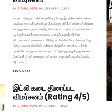
BY
G TAMIL NEWS
ON DECEMBER 1, 2025
காதல் படுத்தும் பாடு, காதலிக்கு வேறு இடத்தில் கல்யாணம்
ஆகியும் காதலர்களைத் துரத்துகிறது. கிர்த்தி சனோன் மீதான
காதலுக்காக குணம் மாறி, கொள்கை மாறி உயர் படிப்பெல்லாம்
படித்தும் காதல் கை கூடாமல் போகும் தனுஷ் இந்திய
விமானப்படையில் பைலட் ஆகிறார். அங்கே அவர் செய்த சிறு
பிழை அவரை மீண்டும் தன்னை நிரூபிக்க வைக்க, அந்தப்
புள்ளியில் கடந்த காலக் காதல் மீண்டும் துரத்துகிறது. என்ன
செய்தார் அவர் என்பதுதான் கதை. தனுஷின் வழக்கப்படியே
அடாவடி […]
READ MORE
இட்லி கடை திரைப்பட
விமர்சனம் (Rating 4/5)
BY
G TAMIL NEWS
ON OCTOBER 1, 2025