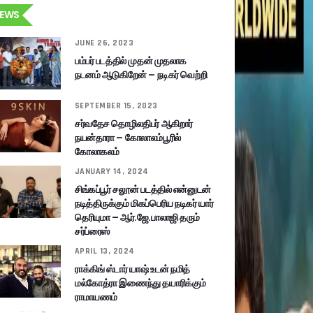
EWS
JUNE 26, 2023
பம்பர் படத்தில் முதன் முதலாக
நடனம் ஆடுகிறேன் – நடிகர் வெற்றி
SEPTEMBER 15, 2023
சர்வதேச தொழிலதிபர் ஆகிறார்
நயன்தாரா – கோலாலம்பூரில்
கோலாகலம்
JANUARY 14, 2024
சிங்கப்பூர் சலூன் படத்தில் என்னுடன்
நடித்திருக்கும் மிகப்பெரிய நடிகர் யார்
தெரியுமா – ஆர்.ஜே.பாலாஜி தரும்
சர்ப்ரைஸ்
APRIL 13, 2024
ராக்கிங் ஸ்டார் யாஷ் உடன் நமித்
மல்கோத்ரா இணைந்து தயாரிக்கும்
ராமாயணம்