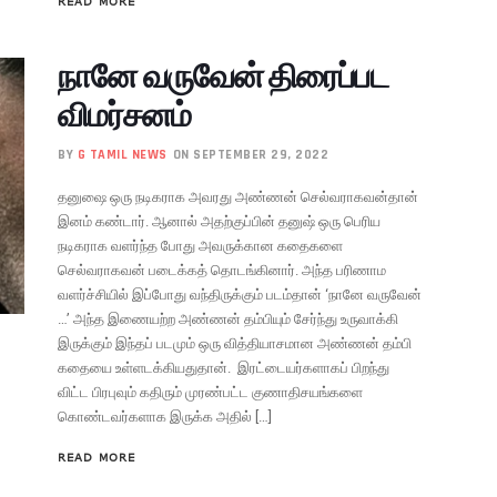
READ MORE
நானே வருவேன் திரைப்பட
விமர்சனம்
BY
G TAMIL NEWS
ON SEPTEMBER 29, 2022
தனுஷை ஒரு நடிகராக அவரது அண்ணன் செல்வராகவன்தான்
இனம் கண்டார். ஆனால் அதற்குப்பின் தனுஷ் ஒரு பெரிய
நடிகராக வளர்ந்த போது அவருக்கான கதைகளை
செல்வராகவன் படைக்கத் தொடங்கினார். அந்த பரிணாம
வளர்ச்சியில் இப்போது வந்திருக்கும் படம்தான் ‘நானே வருவேன்
…’ அந்த இணையற்ற அண்ணன் தம்பியும் சேர்ந்து உருவாக்கி
இருக்கும் இந்தப் படமும் ஒரு வித்தியாசமான அண்ணன் தம்பி
கதையை உள்ளடக்கியதுதான். இரட்டையர்களாகப் பிறந்து
விட்ட பிரபுவும் கதிரும் முரண்பட்ட குணாதிசயங்களை
கொண்டவர்களாக இருக்க அதில் […]
READ MORE