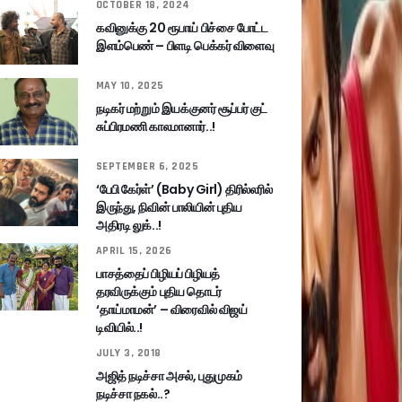
OCTOBER 18, 2024
கவினுக்கு 20 ரூபாய் பிச்சை போட்ட
இளம்பெண் – பிளடி பெக்கர் விளைவு
MAY 10, 2025
நடிகர் மற்றும் இயக்குனர் சூப்பர் குட்
சுப்பிரமணி காலமானார்..!
SEPTEMBER 6, 2025
‘பேபி கேர்ள்’ (Baby Girl) திரில்லரில்
இருந்து, நிவின் பாலியின் புதிய
அதிரடி லுக்..!
APRIL 15, 2026
பாசத்தைப் பிழியப் பிழியத்
தரவிருக்கும் புதிய தொடர்
‘தாய்மாமன்’ – விரைவில் விஜய்
டிவியில்..!
JULY 3, 2018
அஜித் நடிச்சா அசல், புதுமுகம்
நடிச்சா நகல்..?