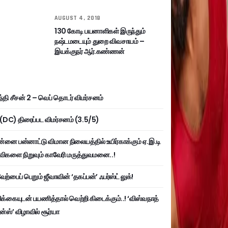
AUGUST 4, 2018
130 கோடி பயனாளிகள் இருந்தும்
நஷ்டமடையும் துறை விவசாயம் –
இயக்குநர் ஆர்.கண்ணன்
்தி சீசன் 2 – வெப் தொடர் விமர்சனம்
ி (DC) திரைப்பட விமர்சனம் (3.5/5)
்னை பன்னாட்டு விமான நிலையத்தில் உயிர்காக்கும் ஏ.இ.டி
விகளை நிறுவும் காவேரி மருத்துவமனை..!
ற்பைப் பெறும் ஜீவாவின் ‘தகப்பன்’ ஃபர்ஸ்ட் லுக்!
பிக்கையுடன் பயணித்தால் வெற்றி கிடைக்கும்..! ‘விஸ்வநாத்
ன்ஸ்’ விழாவில் சூர்யா