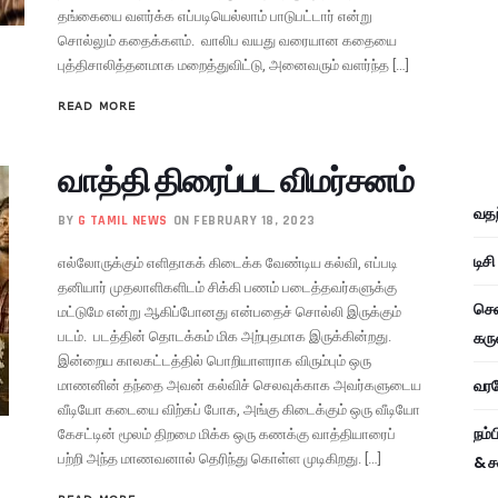
தங்கையை வளர்க்க எப்படியெல்லாம் பாடுபட்டார் என்று
சொல்லும் கதைக்களம். வாலிப வயது வரையான கதையை
புத்திசாலித்தனமாக மறைத்துவிட்டு, அனைவரும் வளர்ந்த […]
READ MORE
வாத்தி திரைப்பட விமர்சனம்
வதந
BY
G TAMIL NEWS
ON FEBRUARY 18, 2023
டிச
எல்லோருக்கும் எளிதாகக் கிடைக்க வேண்டிய கல்வி, எப்படி
தனியார் முதலாளிகளிடம் சிக்கி பணம் படைத்தவர்களுக்கு
சென
மட்டுமே என்று ஆகிப்போனது என்பதைச் சொல்லி இருக்கும்
கரு
படம். படத்தின் தொடக்கம் மிக அற்புதமாக இருக்கின்றது.
இன்றைய காலகட்டத்தில் பொறியாளராக விரும்பும் ஒரு
வரவே
மாணனின் தந்தை அவன் கல்விச் செலவுக்காக அவர்களுடைய
வீடியோ கடையை விற்கப் போக, அங்கு கிடைக்கும் ஒரு வீடியோ
நம்
கேசட்டின் மூலம் திறமை மிக்க ஒரு கணக்கு வாத்தியாரைப்
பற்றி அந்த மாணவனால் தெரிந்து கொள்ள முடிகிறது. […]
& ச