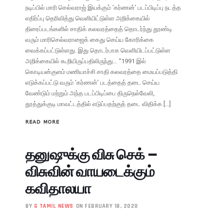
நடிப்பில் மாரி செல்வராஜ் இயக்கும் ‘கர்ணன்’ படப்பிடிப்பு நடத்த
எதிர்ப்பு தெரிவித்து வெளியிட்டுள்ள அறிக்கையில்
திரைப்படங்களில் சாதிக் கலவரத்தைத் தொடர்ந்து தூண்டி
வரும் மாரிசெல்வராஜைக் கைது செய்ய கோரிக்கை
வைக்கப்பட்டுள்ளது. இது தொடர்பாக வெளியிடப்பட்டுள்ள
அறிக்கையில் கூறியிருப்பதிலிருந்து… “1991 இல்
கொடியன்குளம் மணியாச்சி சாதி கலவரத்தை மையப்படுத்தி
எடுக்கப்பட்டு வரும் ‘கர்ணன்’ படத்தைத் தடை செய்ய
வேண்டும் மற்றும் அந்த படப்பிடிப்பை திருநெல்வேலி,
தூத்துக்குடி மாவட்டத்தில் எடுப்பதற்குத் தடை விதிக்க […]
READ MORE
தனுஷுக்கு விசு செக் –
விசுவின் வாயடைக்கும்
கவிதாலயா
BY
G TAMIL NEWS
ON FEBRUARY 18, 2020