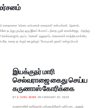
மர்சனம்
படும் கதைகளை ‘கர்ண பரம்பரைக் கதைகள்’ என்பார்கள். ஆனால்,
ுன்னே நடந்து முடிந்த ஒரு இனப் போராட்டத்தை முன் வைக்கிறது. அதற்கு
ி செல்வராஜும், நடிப்பு ‘அசுரன்’ தனுஷும், அசுரனைச் சாத்தியமாக்கிய
பதே. கதை நடக்கும் ஊருக்குப் ‘பொடியன் குளம்’ என்று பெயர்
இயக்குநர் மாரி
செல்வராஜை கைது செய்ய
கருணாஸ் கோரிக்கை
BY
G TAMIL NEWS
ON FEBRUARY 20, 2020
கருணாஸின் தமிழ்நாடு முக்குலத்தோர் புலிப்படை, தனுஷ்