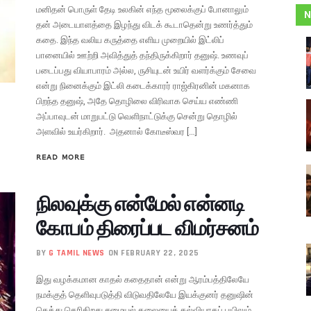
மனிதன் பொருள் தேடி உலகின் எந்த மூலைக்குப் போனாலும்
N
தன் அடையாளத்தை இழந்து விடக் கூடாதென்று உணர்த்தும்
கதை. இந்த வலிய கருத்தை எளிய முறையில் இட்லிப்
பானையில் ஊற்றி அவித்துத் தந்திருக்கிறார் தனுஷ். உணவுப்
படைப்பது வியாபாரம் அல்ல, ருசியுடன் உயிர் வளர்க்கும் சேவை
என்று நினைக்கும் இட்லி கடைக்காரர் ராஜ்கிரனின் மகனாக
பிறந்த தனுஷ், அதே தொழிலை விரிவாக செய்ய எண்ணி
அப்பாவுடன் மாறுபட்டு வெளிநாட்டுக்கு சென்று தொழில்
அளவில் உயர்கிறார். அதனால் கோடீஸ்வர […]
READ MORE
நிலவுக்கு என்மேல் என்னடி
கோபம் திரைப்பட விமர்சனம்
BY
G TAMIL NEWS
ON FEBRUARY 22, 2025
இது வழக்கமான காதல் கதைதான் என்று ஆரம்பத்திலேயே
நமக்குத் தெளிவுபடுத்தி விடுவதிலேயே இயக்குனர் தனுஷின்
கெத்து தெரிகிறது சமையல் கலையைக் கல்வியாகப் பயிலும்