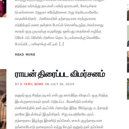
நடுத்தர வர்கத்து நாயகன் பவிஷ் நாராயண், கோடிஸ்வர
பெண்ணான அனுகா சுரேந்திரனை அது தெரியாமலேயே
காதலிக்கிறார். அனிகாவின் தந்தையான சரத்குமாரை
சந்திக்கும் வரை நன்றாக போய்க் கொண்டிருந்த அவர்களது
காதல் ஒரு முடிவுக்கு வருகிறது. ஒன்பது மாதங்கள் கழிந்த
பிரேக் அப் பிரிவில் அனிகா தொடர்பு எல்லைக்கு வெளியே
போய்விட, பவிஷுக்கு வீட்டில் […]
READ MORE
ராயன் திரைப்பட விமர்சனம்
BY
G TAMIL NEWS
ON JULY 26, 2024
தனுஷ் ஒரு சிறந்த நடிகர் என்பது உலகறிந்த விஷயம். ஒரு சிறந்த
இயக்குனராகவும் தான் அறியப்பட வேண்டும் என்கிற
எண்ணத்தில் தன் நடிப்பில் அமைந்த இந்த 50ஆவது படத்தைத்
தானே இயக்கியும் இருக்கிறார். சிறு வயதிலேயே தாய்
தந்தையை இழந்து இரண்டு தம்பிகள், கைக் குழந்தையான
தங்கையோடு தலைநகரம் வந்து சேரும் தனுஷ் தன் தம்பிகள்