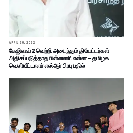
APRIL 20, 2022
கேஜிஎஃப் 2 வெற்றி அடைந்தும் தியேட்டர்கள்
அதிகப்படுத்தாத பின்னணி என்ன – தமிழக
வெளியீட்டாளர் எஸ்ஆர் பிரபு பதில்