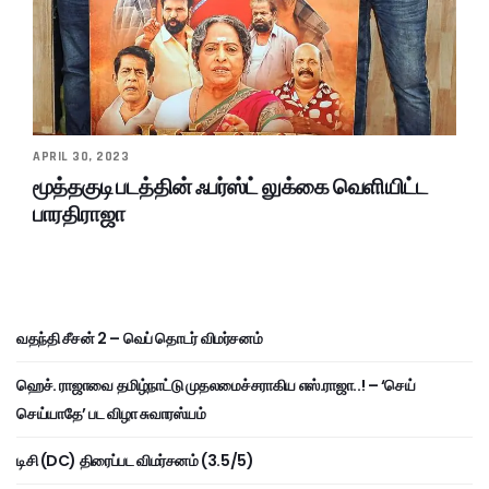
APRIL 30, 2023
மூத்தகுடி படத்தின் ஃபர்ஸ்ட் லுக்கை வெளியிட்ட
பாரதிராஜா
வதந்தி சீசன் 2 – வெப் தொடர் விமர்சனம்
ஹெச். ராஜாவை தமிழ்நாட்டு முதலமைச்சராகிய எஸ்.ராஜா..! – ‘செய்
செய்யாதே’ பட விழா சுவாரஸ்யம்
டிசி (DC) திரைப்பட விமர்சனம் (3.5/5)