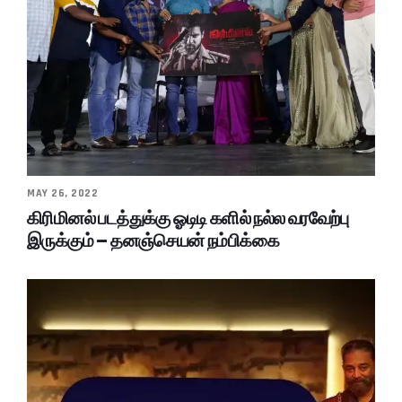
MAY 26, 2022
கிரிமினல் படத்துக்கு ஓடிடி களில் நல்ல வரவேற்பு
இருக்கும் – தனஞ்செயன் நம்பிக்கை