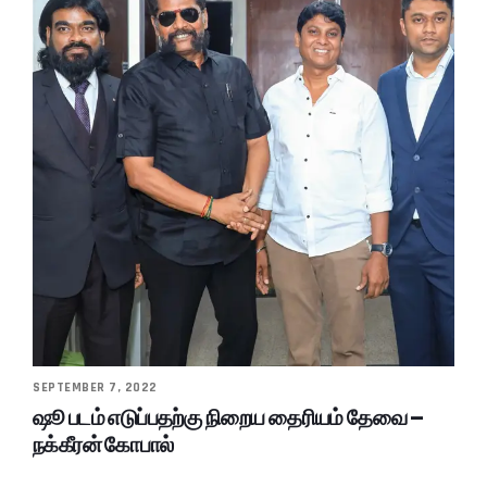
SEPTEMBER 7, 2022
ஷூ படம் எடுப்பதற்கு நிறைய தைரியம் தேவை –
நக்கீரன் கோபால்