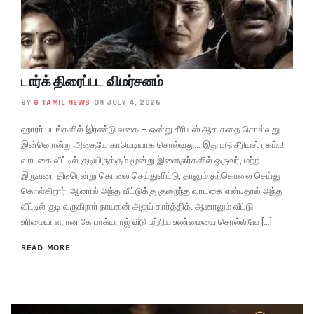
டார்க் திரைப்பட விமர்சனம்
BY
G TAMIL NEWS
ON JULY 4, 2026
ஹாரர் படங்களில் இரண்டு வகை – ஒன்று சீரியஸ் ஆக கதை சொல்வது…
இன்னொன்று அதையே காமெடியாக சொல்வது… இது படு சீரியஸ் ரகம்..!
வாடகை வீட்டில் குடியிருக்கும் மூன்று இளைஞர்களில் ஒருவர், மற்ற
இருவரை திடீரென்று கொலை செய்துவிட்டு, தானும் தற்கொலை செய்து
கொள்கிறார். ஆனால் அந்த வீட்டுக்கு குறைந்த வாடகை என்பதால் அந்த
வீட்டில் குடி வருகிறார் நாயகன் அஜய் கார்த்திக். ஆனாலும் வீட்டு
உரிமையாளரான கே பாக்யராஜ் வீடு பற்றிய உண்மையை சொல்லியே […]
READ MORE